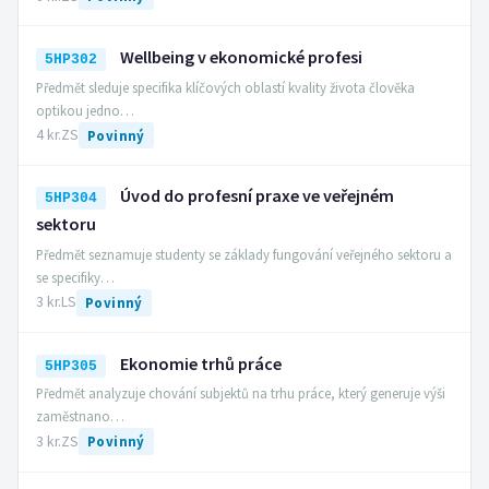
Wellbeing v ekonomické profesi
5HP302
Předmět sleduje specifika klíčových oblastí kvality života člověka
optikou jedno…
4 kr.
ZS
Povinný
Úvod do profesní praxe ve veřejném
5HP304
sektoru
Předmět seznamuje studenty se základy fungování veřejného sektoru a
se specifiky…
3 kr.
LS
Povinný
Ekonomie trhů práce
5HP305
Předmět analyzuje chování subjektů na trhu práce, který generuje výši
zaměstnano…
3 kr.
ZS
Povinný