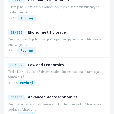
5EN773
Cílem je naučit studenty ekonomicky myslet, seznámit studenty se
základními pozn…
6 kr.
ZS
Povinný
Ekonomie trhů práce
5EN775
Předmět umožňuje hlouběji pochopit principy fungování trhu práce.
Analyzuje i je…
3 kr.
ZS
Povinný
Law and Economics
5EN852
Tento kurz má za cíl představit studentům institucionální rámec jako
formální zá…
6 kr.
LS
Povinný
Advanced Macroeconomics
5EN853
Předmět se zabývá makroekonomickou teorií na pokročilé úrovni a
podává přehled a…