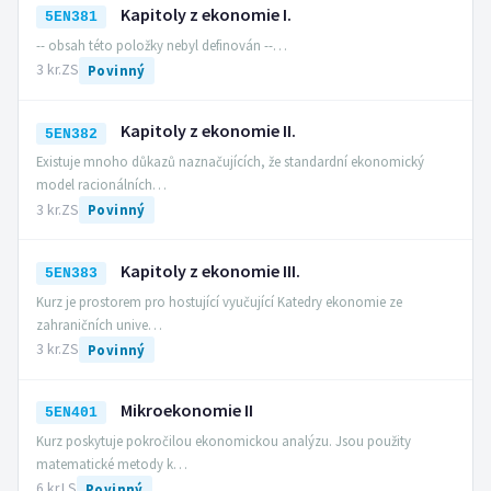
Kapitoly z ekonomie I.
5EN381
-- obsah této položky nebyl definován --…
3 kr.
ZS
Povinný
Kapitoly z ekonomie II.
5EN382
Existuje mnoho důkazů naznačujících, že standardní ekonomický
model racionálních…
3 kr.
ZS
Povinný
Kapitoly z ekonomie III.
5EN383
Kurz je prostorem pro hostující vyučující Katedry ekonomie ze
zahraničních unive…
3 kr.
ZS
Povinný
Mikroekonomie II
5EN401
Kurz poskytuje pokročilou ekonomickou analýzu. Jsou použity
matematické metody k…
6 kr.
LS
Povinný