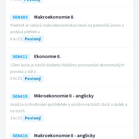
Makroekonomie II.
5EN403
Předmět se zabývá makroekonomickou teorií na pokročilé úrovni a
podává přehled a…
6 kr.
ZS
Povinný
Ekonomie II.
5EN411
Cílem kurzu je naučit studenty hlubšímu porozumění ekonomických
procesů a dát ji…
6 kr.
ZS
Povinný
Mikroekonomie II - anglicky
5EN415
Analýza rozhodování spotřebitele a výrobce na trzích zboží a služeb a
na trzích …
3 kr.
ZS
Povinný
Makroekonomie II - anglicky
5EN416