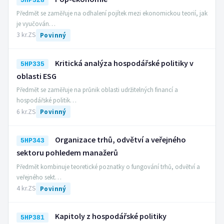
5HP328
Předmět se zaměřuje na odhalení pojítek mezi ekonomickou teorií, jak
je vyučován…
3 kr.
ZS
Povinný
Kritická analýza hospodářské politiky v
5HP335
oblasti ESG
Předmět se zaměřuje na průnik oblasti udržitelných financí a
hospodářské politik…
6 kr.
ZS
Povinný
Organizace trhů, odvětví a veřejného
5HP343
sektoru pohledem manažerů
Předmět kombinuje teoretické poznatky o fungování trhů, odvětví a
veřejného sekt…
4 kr.
ZS
Povinný
Kapitoly z hospodářské politiky
5HP381