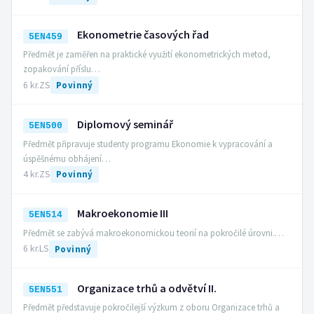
Ekonometrie časových řad
5EN459
Předmět je zaměřen na praktické využití ekonometrických metod,
zopakování příslu…
6 kr.
ZS
Povinný
Diplomový seminář
5EN500
Předmět připravuje studenty programu Ekonomie k vypracování a
úspěšnému obhájení…
4 kr.
ZS
Povinný
Makroekonomie III
5EN514
Předmět se zabývá makroekonomickou teorií na pokročilé úrovni.…
6 kr.
LS
Povinný
Organizace trhů a odvětví II.
5EN551
Předmět představuje pokročilejší výzkum z oboru Organizace trhů a