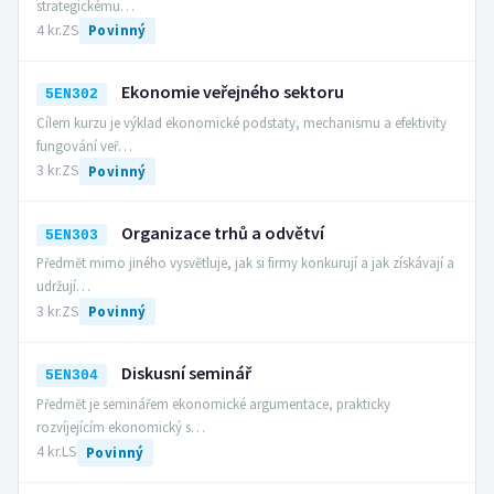
strategickému…
4 kr.
ZS
Povinný
Ekonomie veřejného sektoru
5EN302
Cílem kurzu je výklad ekonomické podstaty, mechanismu a efektivity
fungování veř…
3 kr.
ZS
Povinný
Organizace trhů a odvětví
5EN303
Předmět mimo jiného vysvětluje, jak si firmy konkurují a jak získávají a
udržují…
3 kr.
ZS
Povinný
Diskusní seminář
5EN304
Předmět je seminářem ekonomické argumentace, prakticky
rozvíjejícím ekonomický s…
4 kr.
LS
Povinný