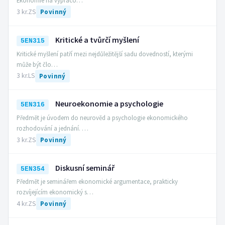
Ekonomie na vypraco…
3 kr.
ZS
Povinný
Kritické a tvůrčí myšlení
5EN315
Kritické myšlení patří mezi nejdůležitější sadu dovedností, kterými
může být člo…
3 kr.
LS
Povinný
Neuroekonomie a psychologie
5EN316
Předmět je úvodem do neurověd a psychologie ekonomického
rozhodování a jednání. …
3 kr.
ZS
Povinný
Diskusní seminář
5EN354
Předmět je seminářem ekonomické argumentace, prakticky
rozvíjejícím ekonomický s…
4 kr.
ZS
Povinný