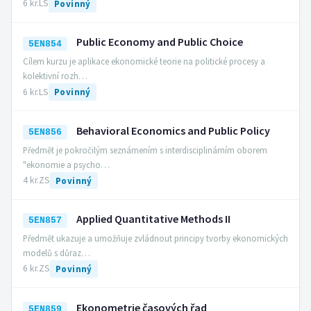
6 kr.
LS
Povinný
Public Economy and Public Choice
5EN854
Cílem kurzu je aplikace ekonomické teorie na politické procesy a
kolektivní rozh…
6 kr.
LS
Povinný
Behavioral Economics and Public Policy
5EN856
Předmět je pokročilým seznámením s interdisciplinárním oborem
"ekonomie a psycho…
4 kr.
ZS
Povinný
Applied Quantitative Methods II
5EN857
Předmět ukazuje a umožňuje zvládnout principy tvorby ekonomických
modelů s důraz…
6 kr.
ZS
Povinný
Ekonometrie časových řad
5EN859