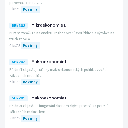
porovnat jednotliv…
6 kr.
ZS
Povinný
Mikroekonomie I.
5EN202
Kurz se zaměřuje na analýzu rozhodování spotřebitele a výrobce na
trzích zboží a…
6 kr.
ZS
Povinný
Makroekonomie I.
5EN203
Předmět objasňuje účinky makroekonomických politik s využitím
základních modelů …
6 kr.
ZS
Povinný
Makroekonomie I.
5EN205
Předmět objasňuje fungování ekonomických procesů za použití
základních makroekon…
3 kr.
ZS
Povinný