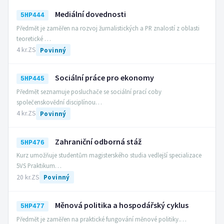
Mediální dovednosti
5HP444
Předmět je zaměřen na rozvoj žurnalistických a PR znalostí z oblasti
teoretické …
4 kr.
ZS
Povinný
Sociální práce pro ekonomy
5HP445
Předmět seznamuje posluchače se sociální prací coby
společenskovědní disciplínou…
4 kr.
ZS
Povinný
Zahraniční odborná stáž
5HP476
Kurz umožňuje studentům magisterského studia vedlejší specializace
5VS Praktikum…
20 kr.
ZS
Povinný
Měnová politika a hospodářský cyklus
5HP477
Předmět je zaměřen na praktické fungování měnové politiky.…