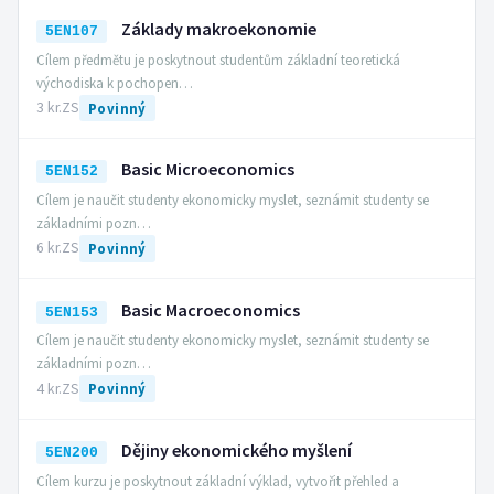
Základy makroekonomie
5EN107
Cílem předmětu je poskytnout studentům základní teoretická
východiska k pochopen…
3 kr.
ZS
Povinný
Basic Microeconomics
5EN152
Cílem je naučit studenty ekonomicky myslet, seznámit studenty se
základními pozn…
6 kr.
ZS
Povinný
Basic Macroeconomics
5EN153
Cílem je naučit studenty ekonomicky myslet, seznámit studenty se
základními pozn…
4 kr.
ZS
Povinný
Dějiny ekonomického myšlení
5EN200
Cílem kurzu je poskytnout základní výklad, vytvořit přehled a