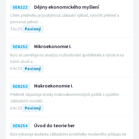
Dějiny ekonomického myšlení
5EN222
Cílem předmětu je poskytnout základní výklad, vytvořit přehled a
porovnat jednot…
3 kr.
ZS
Povinný
Mikroekonomie I.
5EN252
Kurz se zaměřuje na analýzu rozhodování spotřebitele a výrobce na
trzích zboží a…
6 kr.
ZS
Povinný
Makroekonomie I.
5EN253
Předmět objasňuje účinky makroekonomických politik s využitím
základních modelů …
6 kr.
ZS
Povinný
Úvod do teorie her
5EN254
Kurs vybavuje studenta základními prostředky moderního přístupu ke