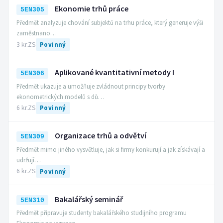
Ekonomie trhů práce
5EN305
Předmět analyzuje chování subjektů na trhu práce, který generuje výši
zaměstnano…
3 kr.
ZS
Povinný
Aplikované kvantitativní metody I
5EN306
Předmět ukazuje a umožňuje zvládnout principy tvorby
ekonometrických modelů s dů…
6 kr.
ZS
Povinný
Organizace trhů a odvětví
5EN309
Předmět mimo jiného vysvětluje, jak si firmy konkurují a jak získávají a
udržují…
6 kr.
ZS
Povinný
Bakalářský seminář
5EN310
Předmět připravuje studenty bakalářského studijního programu