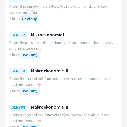
Předmět je zaměřen na praktické využití ekonometrických metod,
zopakování příslu…
6 kr.
LS
Povinný
Mikroekonomie III
5EN912
Předmětem je standardní, učebnicová mikro-ekonomická analýza v
provedení „advanc…
8 kr.
ZS
Povinný
Makroekonomie III
5EN913
Předmět se na pokročilé úrovni zabývá makroekonomickou teorií
otevřené ekonomiky…
8 kr.
ZS
Povinný
Makroekonomie III
5EN963
Předmět se na pokročilé úrovni zabývá makroekonomickou teorií
otevřené ekonomiky…