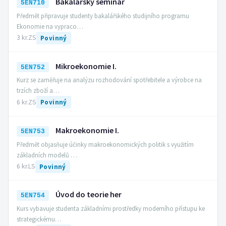
Bakalářský seminář
5EN710
Předmět připravuje studenty bakalářského studijního programu
Ekonomie na vypraco…
3 kr.
ZS
Povinný
Mikroekonomie I.
5EN752
Kurz se zaměřuje na analýzu rozhodování spotřebitele a výrobce na
trzích zboží a…
6 kr.
ZS
Povinný
Makroekonomie I.
5EN753
Předmět objasňuje účinky makroekonomických politik s využitím
základních modelů …
6 kr.
LS
Povinný
Úvod do teorie her
5EN754
Kurs vybavuje studenta základními prostředky moderního přístupu ke
strategickému…