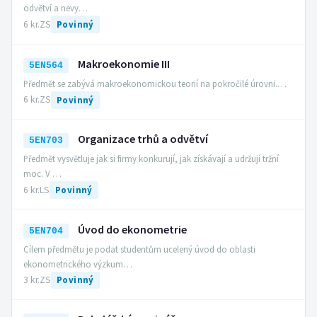
odvětví a nevy…
6 kr.
ZS
Povinný
Makroekonomie III
5EN564
Předmět se zabývá makroekonomickou teorií na pokročilé úrovni.…
6 kr.
ZS
Povinný
Organizace trhů a odvětví
5EN703
Předmět vysvětluje jak si firmy konkurují, jak získávají a udržují tržní
moc. V …
6 kr.
LS
Povinný
Úvod do ekonometrie
5EN704
Cílem předmětu je podat studentům ucelený úvod do oblasti
ekonometrického výzkum…
3 kr.
ZS
Povinný