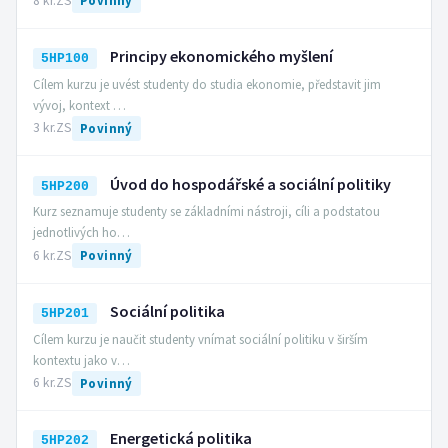
8 kr.
ZS
Povinný
Principy ekonomického myšlení
5HP100
Cílem kurzu je uvést studenty do studia ekonomie, představit jim
vývoj, kontext …
3 kr.
ZS
Povinný
Úvod do hospodářské a sociální politiky
5HP200
Kurz seznamuje studenty se základními nástroji, cíli a podstatou
jednotlivých ho…
6 kr.
ZS
Povinný
Sociální politika
5HP201
Cílem kurzu je naučit studenty vnímat sociální politiku v širším
kontextu jako v…
6 kr.
ZS
Povinný
Energetická politika
5HP202