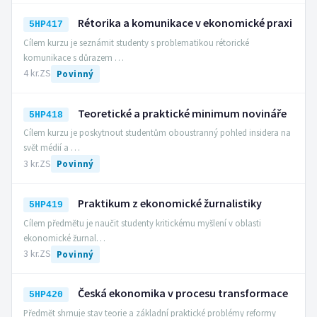
Rétorika a komunikace v ekonomické praxi
5HP417
Cílem kurzu je seznámit studenty s problematikou rétorické
komunikace s důrazem …
4 kr.
ZS
Povinný
Teoretické a praktické minimum novináře
5HP418
Cílem kurzu je poskytnout studentům oboustranný pohled insidera na
svět médií a …
3 kr.
ZS
Povinný
Praktikum z ekonomické žurnalistiky
5HP419
Cílem předmětu je naučit studenty kritickému myšlení v oblasti
ekonomické žurnal…
3 kr.
ZS
Povinný
Česká ekonomika v procesu transformace
5HP420
Předmět shrnuje stav teorie a základní praktické problémy reformy