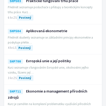
Praktické fungování trhu práce
5HP503
Předmět seznamuje posluchače s přístupy a teoretickými koncepty
trhu práce. Kurz…
6 kr.
ZS
Povinný
Aplikovaná ekonometrie
5HP504
Předmět studenty seznamuje se základními principy ekonometrie a
poskytuje přehle…
4 kr.
LS
Povinný
Evropská unie a její politiky
5HP700
Kurz seznamuje s fungováním Evropské unie, okolnostmi jejího
vzniku, fázemi její…
3 kr.
ZS
Povinný
Ekonomie a management přírodních
5HP711
zdrojů
Kurz je zaměřen na komplexní problematiku využívání přírodních