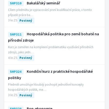
Bakalářský seminář
5HP310
Cílem předmětu je vypracování první kvalifikační práce, v tomto
případě práce ba…
3 kr.
ZS
Povinný
Hospodářská politika pro země bohaté na
5HP311
přírodní zdroje
Kurz je zaměřen na komplexní problematiku využívání přírodních
zdrojů, jako jedn…
4 kr.
ZS
Povinný
Kondiční kurz z praktické hospodářské
5HP324
politiky
Předmět umožňuje hlouběji pochopit jednotlivé koncepty
hospodářských politik, me…
3 kr.
ZS
Povinný
Pop-ekonomie