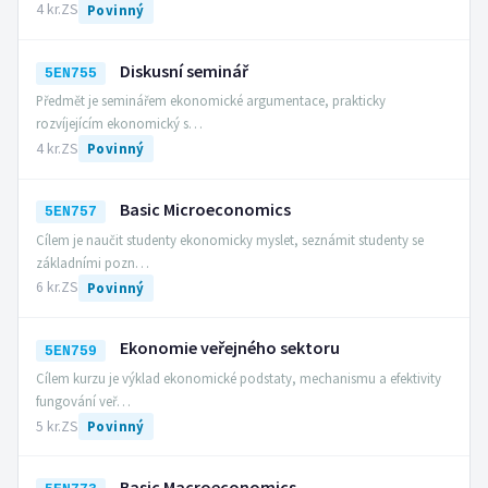
4 kr.
ZS
Povinný
Diskusní seminář
5EN755
Předmět je seminářem ekonomické argumentace, prakticky
rozvíjejícím ekonomický s…
4 kr.
ZS
Povinný
Basic Microeconomics
5EN757
Cílem je naučit studenty ekonomicky myslet, seznámit studenty se
základními pozn…
6 kr.
ZS
Povinný
Ekonomie veřejného sektoru
5EN759
Cílem kurzu je výklad ekonomické podstaty, mechanismu a efektivity
fungování veř…
5 kr.
ZS
Povinný
Basic Macroeconomics