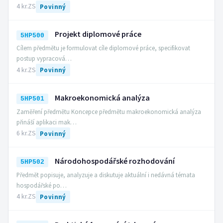
4 kr.
ZS
Povinný
Projekt diplomové práce
5HP500
Cílem předmětu je formulovat cíle diplomové práce, specifikovat
postup vypracová…
4 kr.
ZS
Povinný
Makroekonomická analýza
5HP501
Zaměření předmětu Koncepce předmětu makroekonomická analýza
přináší aplikaci mak…
6 kr.
ZS
Povinný
Národohospodářské rozhodování
5HP502
Předmět popisuje, analyzuje a diskutuje aktuální i nedávná témata
hospodářské po…
4 kr.
ZS
Povinný