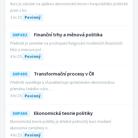
Kurz je založen na aplikaci ekonomické teorie v hospodářsko-politické
praxi v ko…
3 kr.
ZS
Povinný
Finanční trhy a měnová politika
5HP402
Předmět je zaměřen na pochopení fungování moderních finančních
trhů a měnové pol…
4 kr.
ZS
Povinný
Transformační procesy v ČR
5HP405
Předmět vysvětluje a charakterizuje společensko-ekonomickou
přeměnu českého náro…
4 kr.
ZS
Povinný
Ekonomická teorie politiky
5HP406
Ekonomická teorie politiky je středně pokročilý kurz moderní
ekonomie zaměřený n…
4 kr.
ZS
Povinný