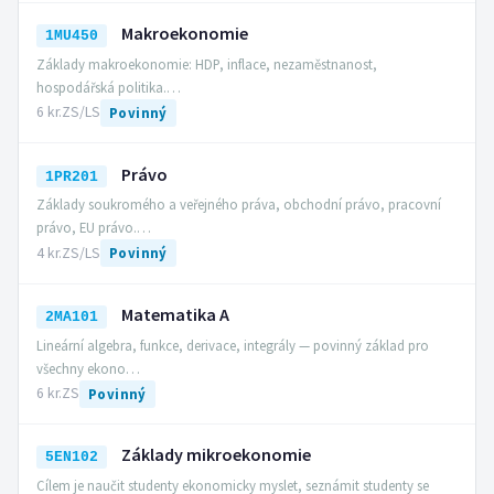
Makroekonomie
1MU450
Základy makroekonomie: HDP, inflace, nezaměstnanost,
hospodářská politika.…
6 kr.
ZS/LS
Povinný
Právo
1PR201
Základy soukromého a veřejného práva, obchodní právo, pracovní
právo, EU právo.…
4 kr.
ZS/LS
Povinný
Matematika A
2MA101
Lineární algebra, funkce, derivace, integrály — povinný základ pro
všechny ekono…
6 kr.
ZS
Povinný
Základy mikroekonomie
5EN102
Cílem je naučit studenty ekonomicky myslet, seznámit studenty se