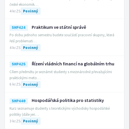
české ekonomik…
4 kr.
ZS
Povinný
Praktikum ve státní správě
5HP424
Po dobu jednoho semestru budete součástí pracovní skupiny, která
řeší problemati…
4 kr.
ZS
Povinný
Řízení vládních financí na globálním trhu
5HP425
Cílem předmětu je seznámit studenty s mezinárodně převažujícími
praktickými meto…
6 kr.
ZS
Povinný
Hospodářská politika pro statistiky
5HP440
Kurz seznamuje studenty s teoretickými východisky hospodářské
politiky (dále jen…
3 kr.
ZS
Povinný