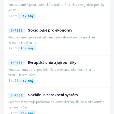
Kurz se zaměřuje na teoretické a praktické aspekty energetické politiky,
její ut…
3 kr.
ZS
Povinný
Sociologie pro ekonomy
5HP222
Kurz se zaměřuje na základní myšlenky klasiků sociologie, kteří
významně ovlivni…
3 kr.
ZS
Povinný
Evropská unie a její politiky
5HP300
Kurz seznamuje s fungováním Evropské unie, okolnostmi jejího
vzniku, fázemi vývo…
3 kr.
ZS
Povinný
Sociální a zdravotní systém
5HP301
Předmět seznamuje posluchače s konstrukcí sociálního a zdravotního
systému v Čes…
6 kr.
ZS
Povinný