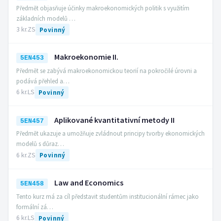
Předmět objasňuje účinky makroekonomických politik s využitím
základních modelů …
3 kr.
ZS
Povinný
Makroekonomie II.
5EN453
Předmět se zabývá makroekonomickou teorií na pokročilé úrovni a
podává přehled a…
6 kr.
LS
Povinný
Aplikované kvantitativní metody II
5EN457
Předmět ukazuje a umožňuje zvládnout principy tvorby ekonomických
modelů s důraz…
6 kr.
ZS
Povinný
Law and Economics
5EN458
Tento kurz má za cíl představit studentům institucionální rámec jako
formální zá…
6 kr.
LS
Povinný