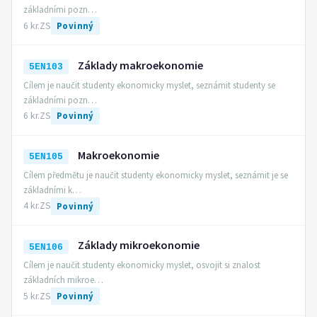
základními pozn…
6 kr.
ZS
Povinný
Základy makroekonomie
5EN103
Cílem je naučit studenty ekonomicky myslet, seznámit studenty se
základními pozn…
6 kr.
ZS
Povinný
Makroekonomie
5EN105
Cílem předmětu je naučit studenty ekonomicky myslet, seznámit je se
základními k…
4 kr.
ZS
Povinný
Základy mikroekonomie
5EN106
Cílem je naučit studenty ekonomicky myslet, osvojit si znalost
základních mikroe…
5 kr.
ZS
Povinný