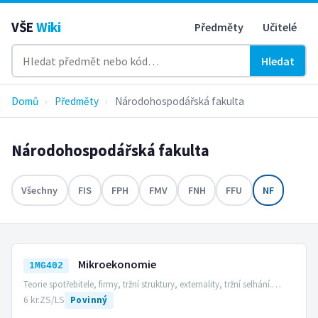
VŠE
Wiki
Předměty
Učitelé
Hledat
Domů
›
Předměty
›
Národohospodářská fakulta
Národohospodářská fakulta
Všechny
FIS
FPH
FMV
FNH
FFU
NF
Mikroekonomie
1MG402
Teorie spotřebitele, firmy, tržní struktury, externality, tržní selhání.…
6 kr.
ZS/LS
Povinný