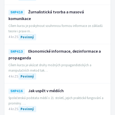
Žurnalistická tvorba a masová
5HP410
komunikace
Cílem kurzu je poskytnout souhrnnou formou informace ze základů
teorie i praxe m…
4 kr.
ZS
Povinný
Ekonomické informace, dezinformace a
5HP413
propaganda
Cílem kurzu je ukázat druhy možných propagandistických a
manipulačních metod tak…
4 kr.
ZS
Povinný
Jak uspět v médiích
5HP416
Společenská podstata médií v 21. století, jejich praktické fungování a
proměny. …
4 kr.
ZS
Povinný