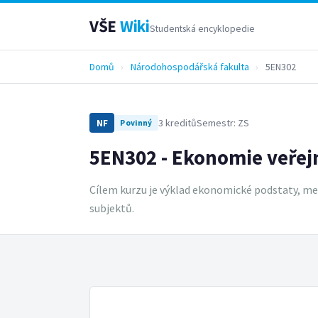
VŠE
Wiki
Studentská encyklopedie
Domů
›
Národohospodářská fakulta
›
5EN302
3 kreditů
Semestr: ZS
NF
Povinný
5EN302 - Ekonomie veřej
Cílem kurzu je výklad ekonomické podstaty, m
subjektů.