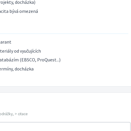
ojekty, docházka)
acita bývá omezená
garant
eriály od vyučujících
atabázím (EBSCO, ProQuest...)
ermíny, docházka
odrážky, > citace