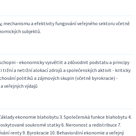
y, mechanismu a efektivity fungování veřejného sektoru včetně
nomických subjektů.
chopni - ekonomicky vysvětlit a zdůvodnit podstatu a principy
 tržní a netržní alokací zdrojů a společenských aktivit - kriticky
t chování politiků a zájmových skupin (včetně byrokracie) -
a veřejných výdajů
 Základy ekonomie blahobytu 3. Společenská funkce blahobytu 4.
 poskytované soukromé statky 6. Nerovnost a redistribuce 7.
vání renty 9. Byrokracie 10. Behaviorální ekonomie a veřejný