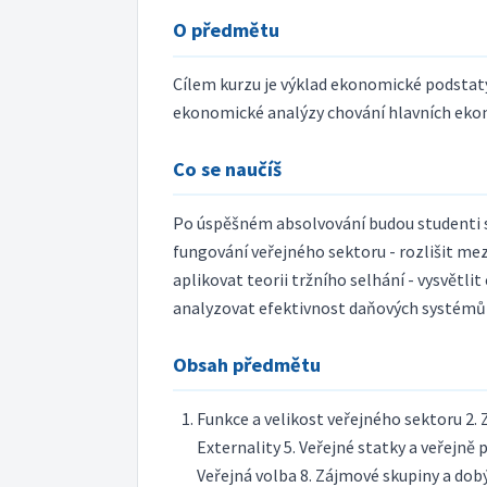
O předmětu
Cílem kurzu je výklad ekonomické podstat
ekonomické analýzy chování hlavních eko
Co se naučíš
Po úspěšném absolvování budou studenti s
fungování veřejného sektoru - rozlišit mezi
aplikovat teorii tržního selhání - vysvětli
analyzovat efektivnost daňových systémů 
Obsah předmětu
Funkce a velikost veřejného sektoru 2.
Externality 5. Veřejné statky a veřejně
Veřejná volba 8. Zájmové skupiny a dobý