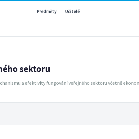
Předměty
Učitelé
ného sektoru
echanismu a efektivity fungování veřejného sektoru včetně ekono