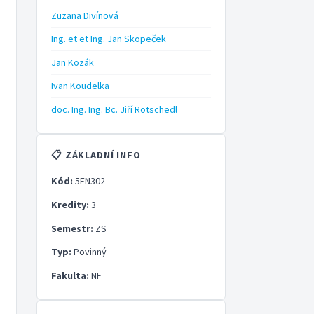
Zuzana Divínová
Ing. et et Ing. Jan Skopeček
Jan Kozák
Ivan Koudelka
doc. Ing. Ing. Bc. Jiří Rotschedl
📋 ZÁKLADNÍ INFO
Kód:
5EN302
Kredity:
3
Semestr:
ZS
Typ:
Povinný
Fakulta:
NF