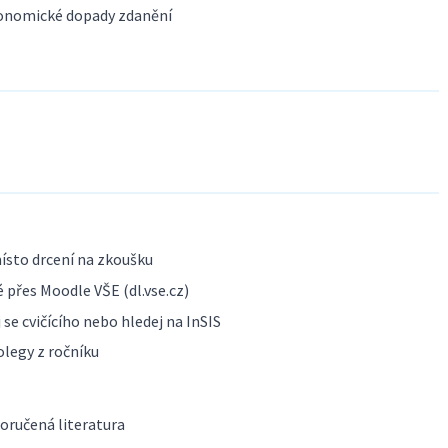
Ekonomické dopady zdanění
ísto drcení na zkoušku
 přes Moodle VŠE (dl.vse.cz)
se cvičícího nebo hledej na InSIS
olegy z ročníku
poručená literatura