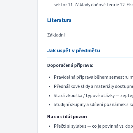
sektor 11. Základy daňové teorie 12. 
Literatura
Základní:
Jak uspět v předmětu
Doporučená příprava:
Pravidelná příprava během semestru m
Přednáškové slidy a materiály dostupné
Stará zkouška / typové otázky — zeptej 
Studijní skupiny a sdílení poznámek s k
Na co si dát pozor:
Přečti si sylabus — co je povinná vs. do