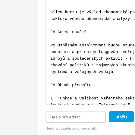
Uložit
Heslo si vyžádej od správce wiki.