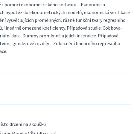
éz pomocí ekonometrického softwaru. - Ekonomie a
ch hypotéz do ekonometrických modelů, ekonomická verifikace
ění vysvětlujících proměnných, různé funkční tvary regresního
tů, lineárně omezené koeficienty. Případová studie: Cobbova-
riální data. Dummy proměnné a jejich interakce. Případová
tvími, genderové rozdíly. - Zobecnění lineárního regresního
ace.
ísto drcení na zkoušku
 přes Moodle VŠE (dl.vse.cz)