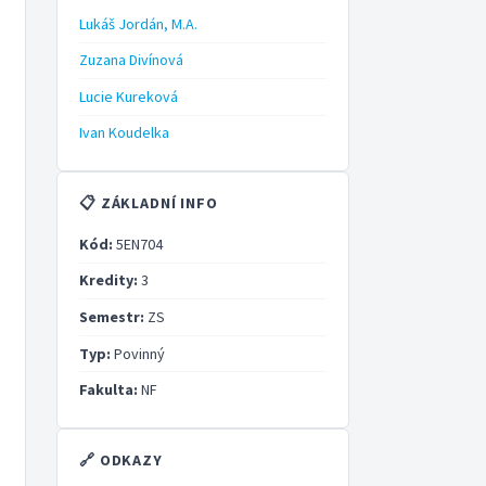
Lukáš Jordán, M.A.
Zuzana Divínová
Lucie Kureková
Ivan Koudelka
📋 ZÁKLADNÍ INFO
Kód:
5EN704
Kredity:
3
Semestr:
ZS
Typ:
Povinný
Fakulta:
NF
🔗 ODKAZY