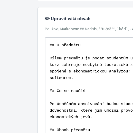
✏️ Upravit wiki obsah
Používej Markdown: ## Nadpis, **tučně**, `kód`, - 