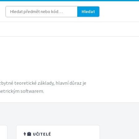
Hledat
ytné teoretické základy, hlavní důraz je
metrickým softwarem.
👨‍🏫 UČITELÉ