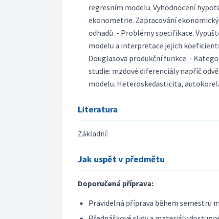
regresním modelu. Vyhodnocení hypot
ekonometrie. Zapracování ekonomický
odhadů. - Problémy specifikace. Vypušt
modelu a interpretace jejich koeficien
Douglasova produkční funkce. - Katego
studie: mzdové diferenciály napříč odvě
modelu. Heteroskedasticita, autokorel
Literatura
Základní:
Jak uspět v předmětu
Doporučená příprava:
Pravidelná příprava během semestru m
Přednáškové slidy a materiály dostupné