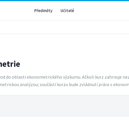
Předměty
Učitelé
etrie
d do oblasti ekonometrického výzkumu. Ačkoli kurz zahrnuje nezb
metrickou analýzou; součástí kurzu bude zvládnutí práce s ekono