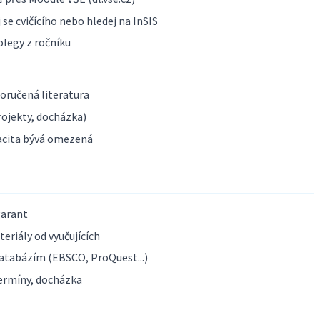
se cvičícího nebo hledej na InSIS
olegy z ročníku
poručená literatura
ojekty, docházka)
acita bývá omezená
garant
eriály od vyučujících
atabázím (EBSCO, ProQuest...)
ermíny, docházka