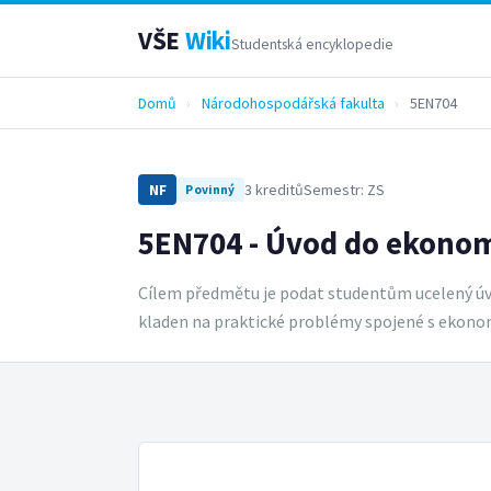
VŠE
Wiki
Studentská encyklopedie
Domů
›
Národohospodářská fakulta
›
5EN704
3 kreditů
Semestr: ZS
NF
Povinný
5EN704 - Úvod do ekonom
Cílem předmětu je podat studentům ucelený úvo
kladen na praktické problémy spojené s ekono