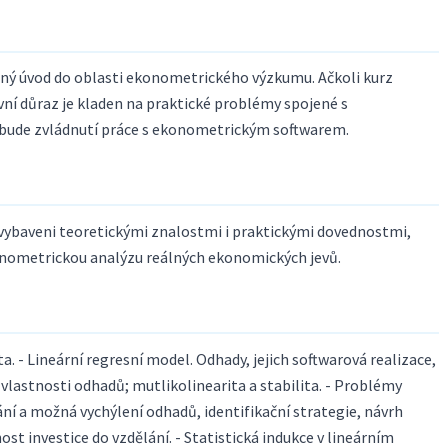
ný úvod do oblasti ekonometrického výzkumu. Ačkoli kurz
vní důraz je kladen na praktické problémy spojené s
 bude zvládnutí práce s ekonometrickým softwarem.
ybaveni teoretickými znalostmi i praktickými dovednostmi,
onometrickou analýzu reálných ekonomických jevů.
- Lineární regresní model. Odhady, jejich softwarová realizace,
vlastnosti odhadů; mutlikolinearita a stabilita. - Problémy
ní a možná vychýlení odhadů, identifikační strategie, návrh
st investice do vzdělání. - Statistická indukce v lineárním