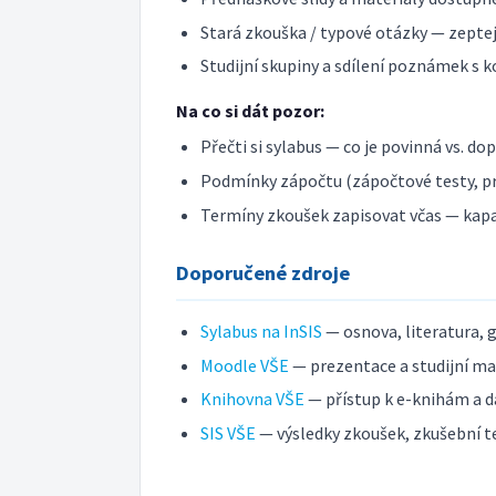
Stará zkouška / typové otázky — zeptej 
Studijní skupiny a sdílení poznámek s k
Na co si dát pozor:
Přečti si sylabus — co je povinná vs. do
Podmínky zápočtu (zápočtové testy, pr
Termíny zkoušek zapisovat včas — kap
Doporučené zdroje
Sylabus na InSIS
— osnova, literatura, 
Moodle VŠE
— prezentace a studijní mat
Knihovna VŠE
— přístup k e-knihám a d
SIS VŠE
— výsledky zkoušek, zkušební t