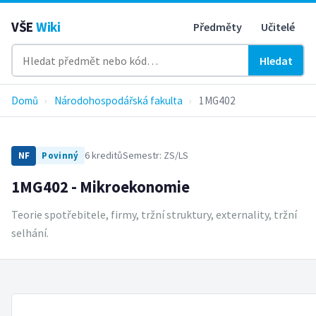
VŠE
Wiki
Předměty
Učitelé
Hledat
Domů
›
Národohospodářská fakulta
›
1MG402
6 kreditů
Semestr: ZS/LS
NF
Povinný
1MG402 - Mikroekonomie
Teorie spotřebitele, firmy, tržní struktury, externality, tržní
selhání.