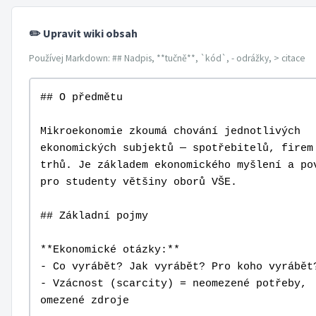
✏️ Upravit wiki obsah
Používej Markdown: ## Nadpis, **tučně**, `kód`, - odrážky, > citace