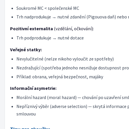
Soukromé MC < společenské MC
Trh nadprodukuje → nutné zdanění (Pigouova daň) nebo 
Pozitivní externalita
(vzdělání, očkování):
Trh podprodukuje → nutné dotace
Veřejné statky:
Nevylučitelné (nelze nikoho vyloučit ze spotřeby)
Nezdražující (spotřeba jednoho nesnižuje dostupnost pro
Příklad: obrana, veřejná bezpečnost, majáky
Informační asymetrie:
Morální hazard (moral hazard) — chování po uzavření sm
Nepříznivý výběr (adverse selection) — skrytá informace 
smlouvou