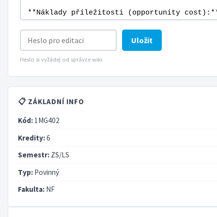
Uložit
Heslo si vyžádej od správce wiki.
📋 ZÁKLADNÍ INFO
Kód:
1MG402
Kredity:
6
Semestr:
ZS/LS
Typ:
Povinný
Fakulta:
NF