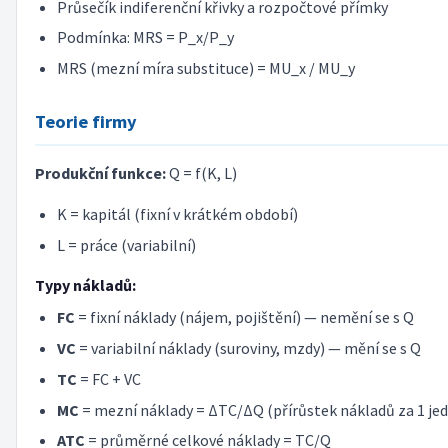
Průsečík indiferenční křivky a rozpočtové přímky
Podmínka: MRS = P_x/P_y
MRS (mezní míra substituce) = MU_x / MU_y
Teorie firmy
Produkční funkce:
Q = f(K, L)
K = kapitál (fixní v krátkém období)
L = práce (variabilní)
Typy nákladů:
FC
= fixní náklady (nájem, pojištění) — nemění se s Q
VC
= variabilní náklady (suroviny, mzdy) — mění se s Q
TC
= FC + VC
MC
= mezní náklady = ΔTC/ΔQ (přírůstek nákladů za 1 je
ATC
= průměrné celkové náklady = TC/Q