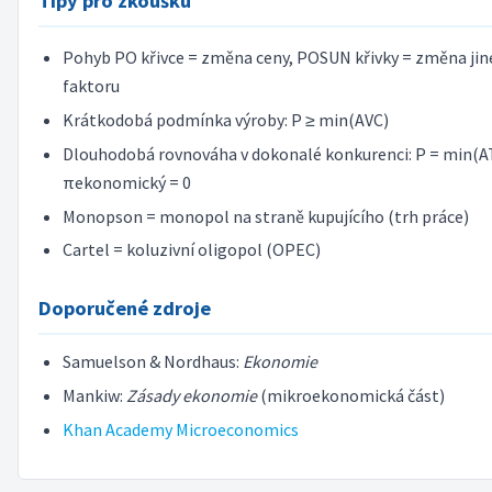
Tipy pro zkoušku
Pohyb PO křivce = změna ceny, POSUN křivky = změna ji
faktoru
Krátkodobá podmínka výroby: P ≥ min(AVC)
Dlouhodobá rovnováha v dokonalé konkurenci: P = min(A
πekonomický = 0
Monopson = monopol na straně kupujícího (trh práce)
Cartel = koluzivní oligopol (OPEC)
Doporučené zdroje
Samuelson & Nordhaus:
Ekonomie
Mankiw:
Zásady ekonomie
(mikroekonomická část)
Khan Academy Microeconomics