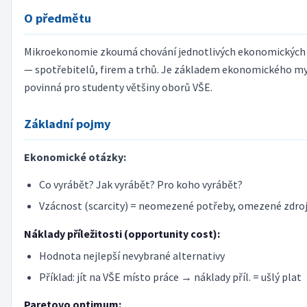
O předmětu
Mikroekonomie zkoumá chování jednotlivých ekonomických
— spotřebitelů, firem a trhů. Je základem ekonomického my
povinná pro studenty většiny oborů VŠE.
Základní pojmy
Ekonomické otázky:
Co vyrábět? Jak vyrábět? Pro koho vyrábět?
Vzácnost (scarcity) = neomezené potřeby, omezené zdro
Náklady příležitosti (opportunity cost):
Hodnota nejlepší nevybrané alternativy
Příklad: jít na VŠE místo práce → náklady příl. = ušlý plat
Paretovo optimum: