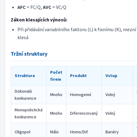
AFC
= FC/Q,
AVC
= VC/Q
Zákon klesajících výnosů:
Při přidávání variabilního faktoru (L) k fixnímu (K), mezní
klesá
Tržní struktury
Počet
Struktura
Produkt
Vstup
firem
Dokonalá
Mnoho
Homogenní
Volný
konkurence
Monopolistická
Mnoho
Diferenciovaný
Volný
konkurence
Oligopol
Málo
Homo/Dif.
Bariéry