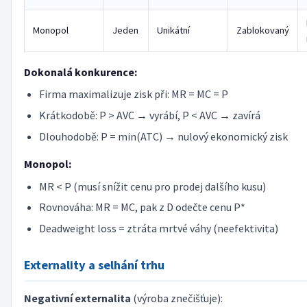
Monopol
Jeden
Unikátní
Zablokovaný
Dokonalá konkurence:
Firma maximalizuje zisk při: MR = MC = P
Krátkodobě: P > AVC → vyrábí, P < AVC → zavírá
Dlouhodobě: P = min(ATC) → nulový ekonomický zisk
Monopol:
MR < P (musí snížit cenu pro prodej dalšího kusu)
Rovnováha: MR = MC, pak z D odečte cenu P*
Deadweight loss = ztráta mrtvé váhy (neefektivita)
Externality a selhání trhu
Negativní externalita
(výroba znečišťuje):