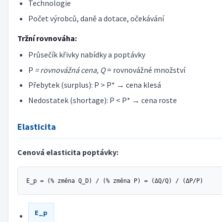
Technologie
Počet výrobců, daně a dotace, očekávání
Tržní rovnováha:
Průsečík křivky nabídky a poptávky
P
= rovnovážná cena, Q
= rovnovážné množství
Přebytek (surplus): P > P* → cena klesá
Nedostatek (shortage): P < P* → cena roste
Elasticita
Cenová elasticita poptávky:
E_p