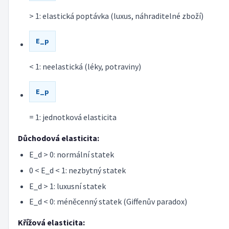
> 1: elastická poptávka (luxus, náhraditelné zboží)
E_p
< 1: neelastická (léky, potraviny)
E_p
= 1: jednotková elasticita
Důchodová elasticita:
E_d > 0: normální statek
0 < E_d < 1: nezbytný statek
E_d > 1: luxusní statek
E_d < 0: méněcenný statek (Giffenův paradox)
Křížová elasticita: