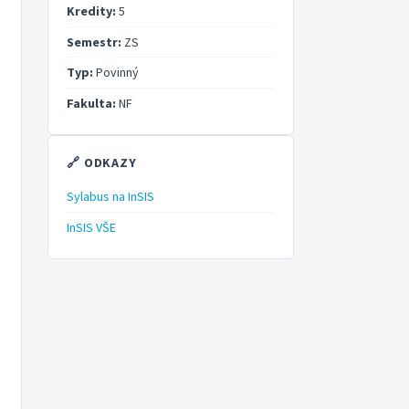
Kredity:
5
Semestr:
ZS
Typ:
Povinný
Fakulta:
NF
🔗 ODKAZY
Sylabus na InSIS
InSIS VŠE