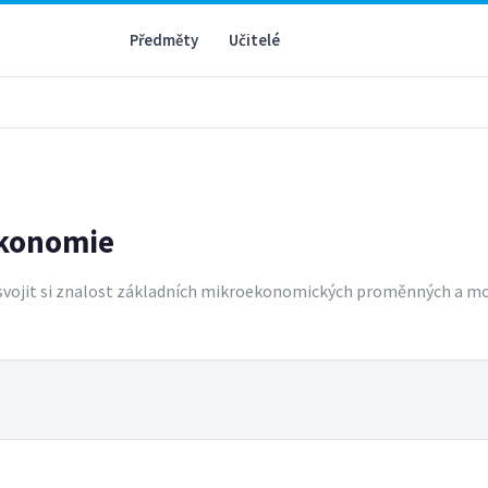
Předměty
Učitelé
ekonomie
svojit si znalost základních mikroekonomických proměnných a mo