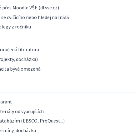
 přes Moodle VŠE (dl.vse.cz)
se cvičícího nebo hledej na InSIS
olegy z ročníku
poručená literatura
ojekty, docházka)
acita bývá omezená
garant
eriály od vyučujících
atabázím (EBSCO, ProQuest...)
ermíny, docházka