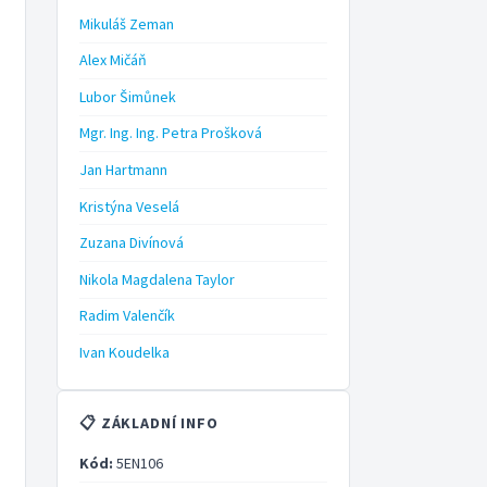
Mikuláš Zeman
Alex Mičáň
Lubor Šimůnek
Mgr. Ing. Ing. Petra Prošková
Jan Hartmann
Kristýna Veselá
Zuzana Divínová
Nikola Magdalena Taylor
Radim Valenčík
Ivan Koudelka
📋 ZÁKLADNÍ INFO
Kód:
5EN106