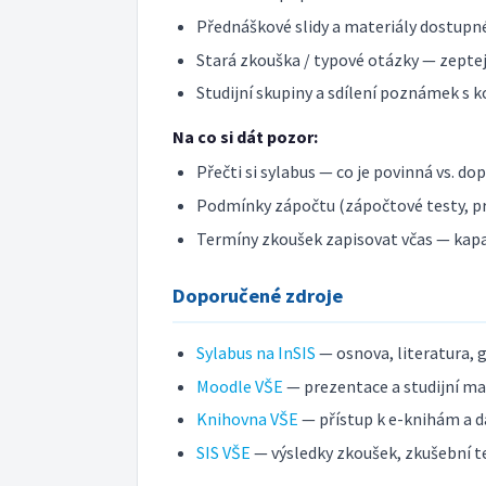
Přednáškové slidy a materiály dostupné
Stará zkouška / typové otázky — zeptej 
Studijní skupiny a sdílení poznámek s k
Na co si dát pozor:
Přečti si sylabus — co je povinná vs. do
Podmínky zápočtu (zápočtové testy, pr
Termíny zkoušek zapisovat včas — kap
Doporučené zdroje
Sylabus na InSIS
— osnova, literatura, 
Moodle VŠE
— prezentace a studijní mat
Knihovna VŠE
— přístup k e-knihám a d
SIS VŠE
— výsledky zkoušek, zkušební t