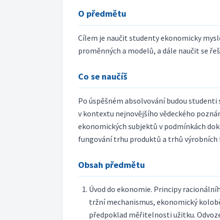
O předmětu
Cílem je naučit studenty ekonomicky mysl
proměnných a modelů, a dále naučit se ře
Co se naučíš
Po úspěšném absolvování budou studenti s
v kontextu nejnovějšího vědeckého poznání 
ekonomických subjektů v podmínkách dokon
fungování trhu produktů a trhů výrobníc
Obsah předmětu
Úvod do ekonomie. Principy racionální
tržní mechanismus, ekonomický koloběh
předpoklad měřitelnosti užitku. Odvoze