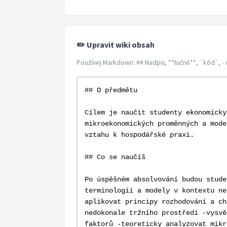
✏️ Upravit wiki obsah
Používej Markdown: ## Nadpis, **tučně**, `kód`, - 