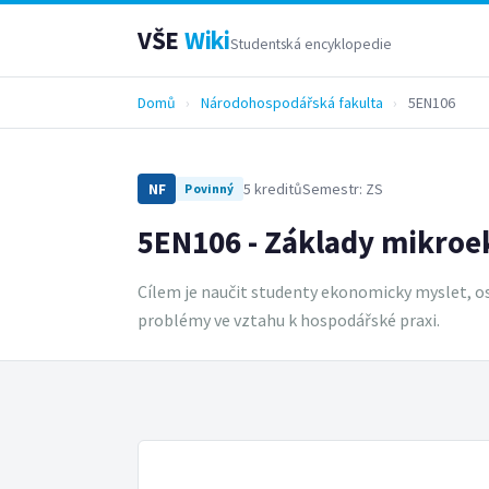
VŠE
Wiki
Studentská encyklopedie
Domů
›
Národohospodářská fakulta
›
5EN106
5 kreditů
Semestr: ZS
NF
Povinný
5EN106 - Základy mikro
Cílem je naučit studenty ekonomicky myslet, o
problémy ve vztahu k hospodářské praxi.