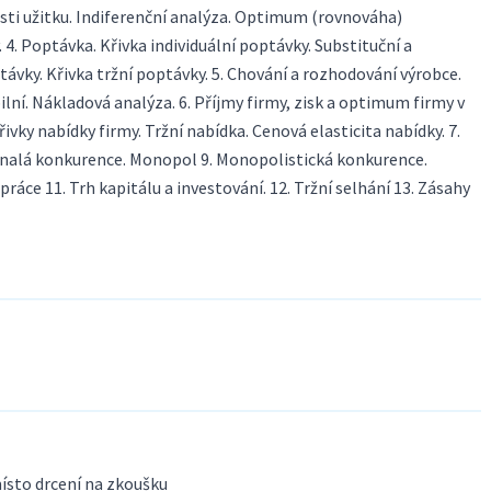
sti užitku. Indiferenční analýza. Optimum (rovnováha)
 4. Poptávka. Křivka individuální poptávky. Substituční a
ávky. Křivka tržní poptávky. 5. Chování a rozhodování výrobce.
ilní. Nákladová analýza. 6. Příjmy firmy, zisk a optimum firmy v
ky nabídky firmy. Tržní nabídka. Cenová elasticita nabídky. 7.
onalá konkurence. Monopol 9. Monopolistická konkurence.
práce 11. Trh kapitálu a investování. 12. Tržní selhání 13. Zásahy
ísto drcení na zkoušku