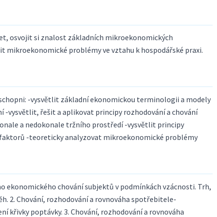
et, osvojit si znalost základních mikroekonomických
šit mikroekonomické problémy ve vztahu k hospodářské praxi.
chopni: -vysvětlit základní ekonomickou terminologii a modely
-vysvětlit, řešit a aplikovat principy rozhodování a chování
ale a nedokonale tržního prostředí -vysvětlit principy
h faktorů -teoreticky analyzovat mikroekonomické problémy
ho ekonomického chování subjektů v podmínkách vzácnosti. Trh,
. 2. Chování, rozhodování a rovnováha spotřebitele-
ní křivky poptávky. 3. Chování, rozhodování a rovnováha