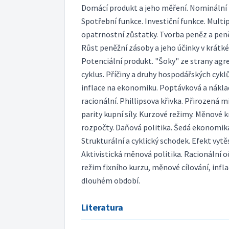
Domácí produkt a jeho měření. Nominální p
Spotřební funkce. Investiční funkce. Multi
opatrnostní zůstatky. Tvorba peněz a peně
Růst peněžní zásoby a jeho účinky v krátk
Potenciální produkt. "Šoky" ze strany agr
cyklus. Příčiny a druhy hospodářských cyklů
inflace na ekonomiku. Poptávková a náklad
racionální. Phillipsova křivka. Přirozená 
parity kupní síly. Kurzové režimy. Měnové kr
rozpočty. Daňová politika. Šedá ekonomika
Strukturální a cyklický schodek. Efekt vytěs
Aktivistická měnová politika. Racionální 
režim fixního kurzu, měnové cílování, inflač
dlouhém období.
Literatura