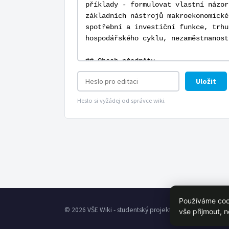
Uložit
Heslo si vyžádej od správce wiki.
Používáme cook
© 2026 VŠE Wiki - studentský projekt, není oficálně spoj
vše přijmout, 