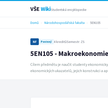
VŠE
Wiki
Studentská encyklopedie
Domů
›
Národohospodářská fakulta
›
5EN105
4 kreditů
Semestr: ZS
NF
Povinný
5EN105 - Makroekonomi
Cílem předmětu je naučit studenty ekonomicky 
ekonomických ukazatelů, jejich konstrukci a apl