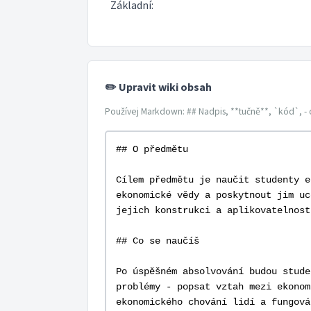
Základní:
✏️ Upravit wiki obsah
Používej Markdown: ## Nadpis, **tučně**, `kód`, - 