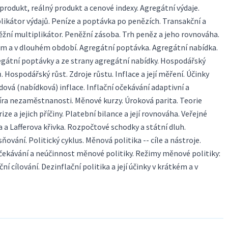
rodukt, reálný produkt a cenové indexy. Agregátní výdaje.
plikátor výdajů. Peníze a poptávka po penězích. Transakční a
žní multiplikátor. Peněžní zásoba. Trh peněz a jeho rovnováha.
ém a v dlouhém období. Agregátní poptávka. Agregátní nabídka.
egátní poptávky a ze strany agregátní nabídky. Hospodářský
. Hospodářský růst. Zdroje růstu. Inflace a její měření. Účinky
ová (nabídková) inflace. Inflační očekávání adaptivní a
míra nezaměstnanosti. Měnové kurzy. Úroková parita. Teorie
ize a jejich příčiny. Platební bilance a její rovnováha. Veřejné
 a Lafferova křivka. Rozpočtové schodky a státní dluh.
ňování. Politický cyklus. Měnová politika -- cíle a nástroje.
očekávání a neúčinnost měnové politiky. Režimy měnové politiky:
ní cílování. Dezinflační politika a její účinky v krátkém a v