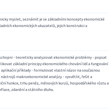
micky myslet, seznámit je se základními koncepty ekonomické
ladních ekonomických ukazatelů, jejich konstrukci a
schopni - teoreticky analyzovat ekonomické problémy - popsat
plikovat základní principy ekonomického chování lidí a fungování
 aplikační příklady - formulovat vlastní názor na současnou
 nástrojů makroekonomické analýzy. - vysvětlit, řešit a
tiční funkce, trhu peněz, měnových kurzů, hospodářského růstu a
lace, zdanění a státního dluhu.