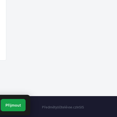
Přijmout
Předměty
Učitelé
vse.cz
InSIS