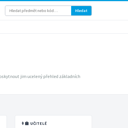
Hledat
oskytnout jim ucelený přehled základních
👨‍🏫 UČITELÉ