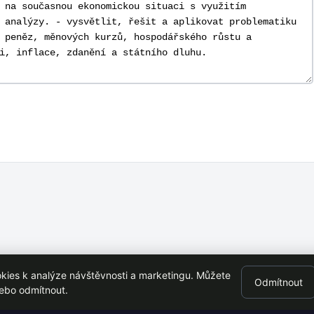
ies k analýze návštěvnosti a marketingu. Můžete
Odmítnout
en s VŠE Praha
nebo odmítnout.