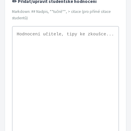
✏️ Přidat/upravit studentské hodnocení
Markdown: ## Nadpis, **tučně**, > citace (pro přímé citace
studentů)