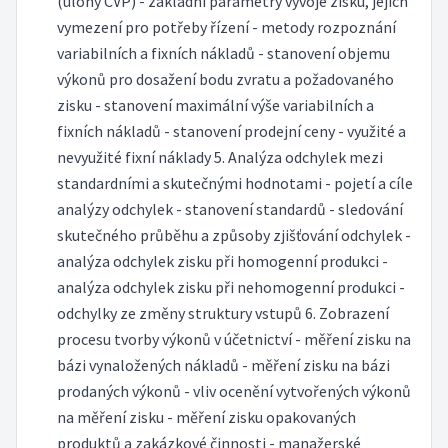
(úlohy CVP) - základní parametry vývoje zisku, jejich
vymezení pro potřeby řízení - metody rozpoznání
variabilních a fixních nákladů - stanovení objemu
výkonů pro dosažení bodu zvratu a požadovaného
zisku - stanovení maximální výše variabilních a
fixních nákladů - stanovení prodejní ceny - využité a
nevyužité fixní náklady 5. Analýza odchylek mezi
standardními a skutečnými hodnotami - pojetí a cíle
analýzy odchylek - stanovení standardů - sledování
skutečného průběhu a způsoby zjišťování odchylek -
analýza odchylek zisku při homogenní produkci -
analýza odchylek zisku při nehomogenní produkci -
odchylky ze změny struktury vstupů 6. Zobrazení
procesu tvorby výkonů v účetnictví - měření zisku na
bázi vynaložených nákladů - měření zisku na bázi
prodaných výkonů - vliv ocenění vytvořených výkonů
na měření zisku - měření zisku opakovaných
produktů a zakázkové činnosti - manažerské