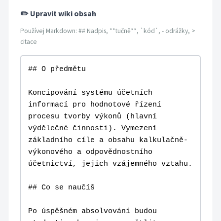
✏️ Upravit wiki obsah
Používej Markdown: ## Nadpis, **tučně**, `kód`, - odrážky, >
citace