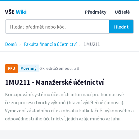
VŠE
Wiki
Předměty
Učitelé
Hledat
Domů
›
Fakulta financí a účetnictví
›
1MU211
6 kreditů
Semestr: ZS
FFU
Povinný
1MU211 - Manažerské účetnictví
Koncipování systému účetních informací pro hodnotové
řízení procesu tvorby výkonů (hlavní výdělečné činnosti).
Vymezení základního cíle a obsahu kalkulačně- výkonového a
odpovědnostního účetnictví, jejich vzájemného vztahu.