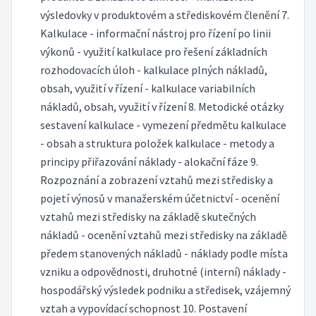
výsledovky v produktovém a střediskovém členění 7.
Kalkulace - informační nástroj pro řízení po linii
výkonů - využití kalkulace pro řešení základních
rozhodovacích úloh - kalkulace plných nákladů,
obsah, využití v řízení - kalkulace variabilních
nákladů, obsah, využití v řízení 8. Metodické otázky
sestavení kalkulace - vymezení předmětu kalkulace
- obsah a struktura položek kalkulace - metody a
principy přiřazování náklady - alokační fáze 9.
Rozpoznání a zobrazení vztahů mezi středisky a
pojetí výnosů v manažerském účetnictví - ocenění
vztahů mezi středisky na základě skutečných
nákladů - ocenění vztahů mezi středisky na základě
předem stanovených nákladů - náklady podle místa
vzniku a odpovědnosti, druhotné (interní) náklady -
hospodářský výsledek podniku a středisek, vzájemný
vztah a vypovídací schopnost 10. Postavení