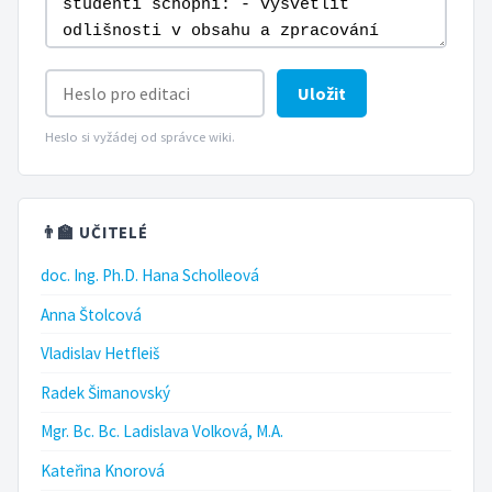
Uložit
Heslo si vyžádej od správce wiki.
👨‍🏫 UČITELÉ
doc. Ing. Ph.D. Hana Scholleová
Anna Štolcová
Vladislav Hetfleiš
Radek Šimanovský
Mgr. Bc. Bc. Ladislava Volková, M.A.
Kateřina Knorová