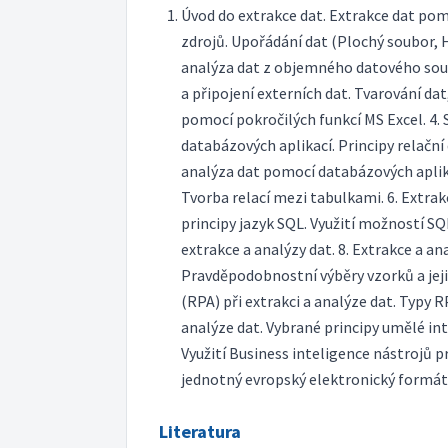
Úvod do extrakce dat. Extrakce dat pom
zdrojů. Upořádání dat (Plochý soubor,
analýza dat z objemného datového soub
a připojení externích dat. Tvarování da
pomocí pokročilých funkcí MS Excel. 4
databázových aplikací. Principy relační 
analýza dat pomocí databázových aplik
Tvorba relací mezi tabulkami. 6. Extra
principy jazyk SQL. Využití možností S
extrakce a analýzy dat. 8. Extrakce a 
Pravděpodobnostní výběry vzorků a jeji
(RPA) při extrakci a analýze dat. Typy 
analýze dat. Vybrané principy umělé int
Využití Business inteligence nástrojů p
jednotný evropský elektronický formát
Literatura