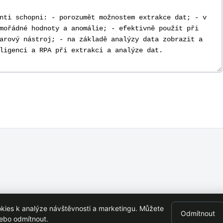
ies k analýze návštěvnosti a marketingu. Můžete
Odmítnout
en s VŠE Praha
nebo odmítnout.