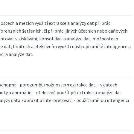
stech a mezích využití extrakce a analýzy dat při práci
forenzních šetřeních, či při práci jiných účetních nebo daňových
entovat v získávání, konsolidaci a analýze dat, možnostech
ze dat, limitech a efektivním využití nástrojů umělé inteligence a
ci a analýze dat.
schopni: - porozumět možnostem extrakce dat; - v datech
ty a anomálie; - efektivně použít při extrakci a analýze dat
alýzy data zobrazit a interpretovat; - použít umělou inteligenci