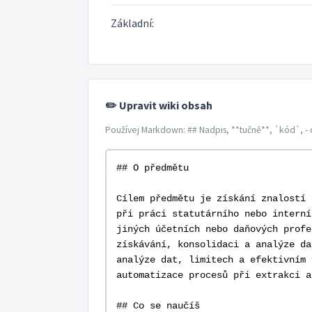
Základní:
✏️ Upravit wiki obsah
Používej Markdown: ## Nadpis, **tučně**, `kód`, - 