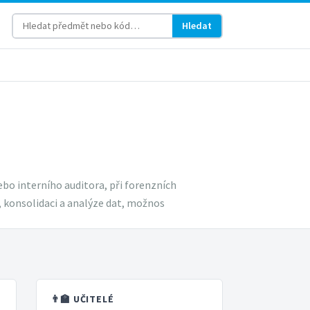
Hledat
ebo interního auditora, při forenzních
í, konsolidaci a analýze dat, možnos
👨‍🏫 UČITELÉ