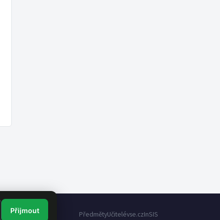
Přijmout
Předměty
Učitelé
vse.cz
InSIS