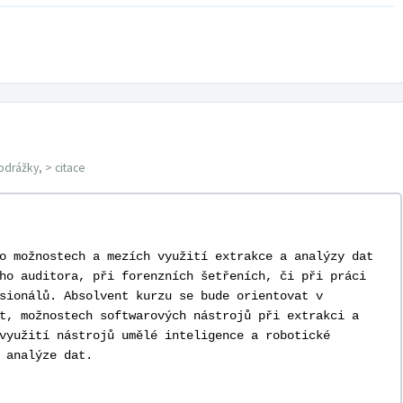
odrážky, > citace