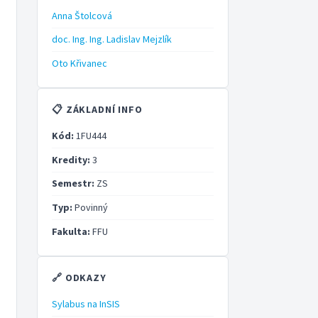
Anna Štolcová
doc. Ing. Ing. Ladislav Mejzlík
Oto Křivanec
📋 ZÁKLADNÍ INFO
Kód:
1FU444
Kredity:
3
Semestr:
ZS
Typ:
Povinný
Fakulta:
FFU
🔗 ODKAZY
Sylabus na InSIS