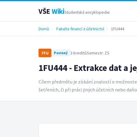
VŠE
Wiki
Studentská encyklopedie
Domů
›
Fakulta financí a účetnictví
›
1FU444
3 kreditů
Semestr: ZS
FFU
Povinný
1FU444 - Extrakce dat a j
Cílem předmětu je získání znalostí o možnostech
šetřeních, či při práci jiných účetních nebo da