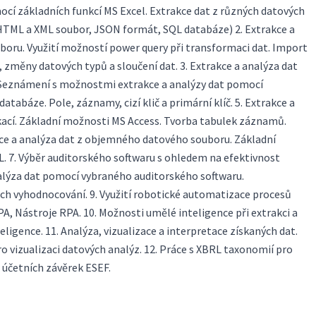
ocí základních funkcí MS Excel. Extrakce dat z různých datových
 HTML a XML soubor, JSON formát, SQL databáze) 2. Extrakce a
oru. Využití možností power query při transformaci dat. Import
t, změny datových typů a sloučení dat. 3. Extrakce a analýza dat
. Seznámení s možnostmi extrakce a analýzy dat pomocí
databáze. Pole, záznamy, cizí klič a primární klíč. 5. Extrakce a
ací. Základní možnosti MS Access. Tvorba tabulek záznamů.
kce a analýza dat z objemného datového souboru. Základní
QL. 7. Výběr auditorského softwaru s ohledem na efektivnost
analýza dat pomocí vybraného auditorského softwaru.
ch vyhodnocování. 9. Využití robotické automatizace procesů
RPA, Nástroje RPA. 10. Možnosti umělé inteligence při extrakci a
eligence. 11. Analýza, vizualizace a interpretace získaných dat.
ro vizualizaci datových analýz. 12. Práce s XBRL taxonomií pro
 účetních závěrek ESEF.