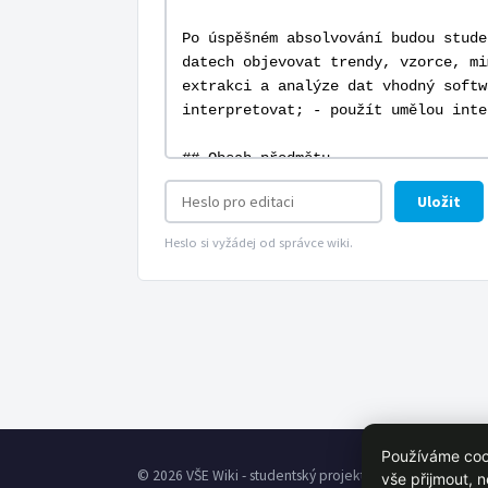
Uložit
Heslo si vyžádej od správce wiki.
Používáme cook
© 2026 VŠE Wiki - studentský projekt, není oficálně spoj
vše přijmout, 