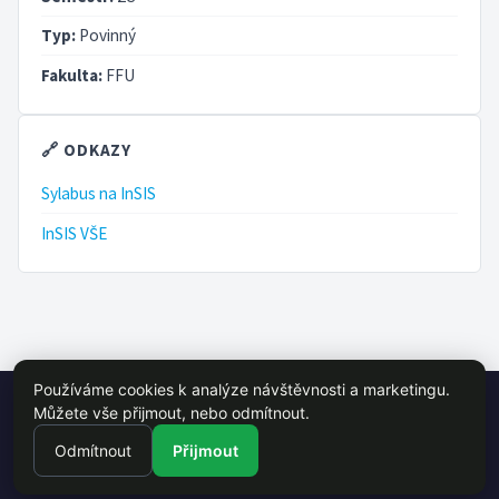
Typ:
Povinný
Fakulta:
FFU
🔗 ODKAZY
Sylabus na InSIS
InSIS VŠE
Používáme cookies k analýze návštěvnosti a marketingu.
© 2026 VŠE Wiki - studentský projekt, není oficálně spojen s VŠE
Můžete vše přijmout, nebo odmítnout.
Praha
Odmítnout
Přijmout
Předměty
Učitelé
vse.cz
InSIS