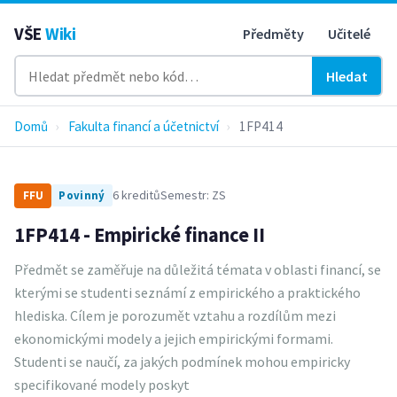
VŠE
Wiki
Předměty
Učitelé
Hledat
Domů
›
Fakulta financí a účetnictví
›
1FP414
6 kreditů
Semestr: ZS
FFU
Povinný
1FP414 - Empirické finance II
Předmět se zaměřuje na důležitá témata v oblasti financí, se
kterými se studenti seznámí z empirického a praktického
hlediska. Cílem je porozumět vztahu a rozdílům mezi
ekonomickými modely a jejich empirickými formami.
Studenti se naučí, za jakých podmínek mohou empiricky
specifikované modely poskyt