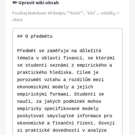
✏️ Upravit wiki obsah
Používej Markdown: ## Nadpis, **tučně**, `kód`, - odrážky, >
citace