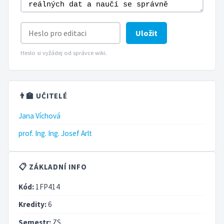
Uložit
Heslo si vyžádej od správce wiki.
👨‍🏫 UČITELÉ
Jana Víchová
prof. Ing. Ing. Josef Arlt
📋 ZÁKLADNÍ INFO
Kód:
1FP414
Kredity:
6
Semestr:
ZS