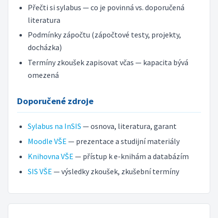
Přečti si sylabus — co je povinná vs. doporučená
literatura
Podmínky zápočtu (zápočtové testy, projekty,
docházka)
Termíny zkoušek zapisovat včas — kapacita bývá
omezená
Doporučené zdroje
Sylabus na InSIS
— osnova, literatura, garant
Moodle VŠE
— prezentace a studijní materiály
Knihovna VŠE
— přístup k e-knihám a databázím
SIS VŠE
— výsledky zkoušek, zkušební termíny