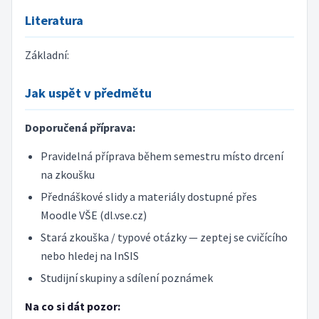
Literatura
Základní:
Jak uspět v předmětu
Doporučená příprava:
Pravidelná příprava během semestru místo drcení
na zkoušku
Přednáškové slidy a materiály dostupné přes
Moodle VŠE (dl.vse.cz)
Stará zkouška / typové otázky — zeptej se cvičícího
nebo hledej na InSIS
Studijní skupiny a sdílení poznámek
Na co si dát pozor: