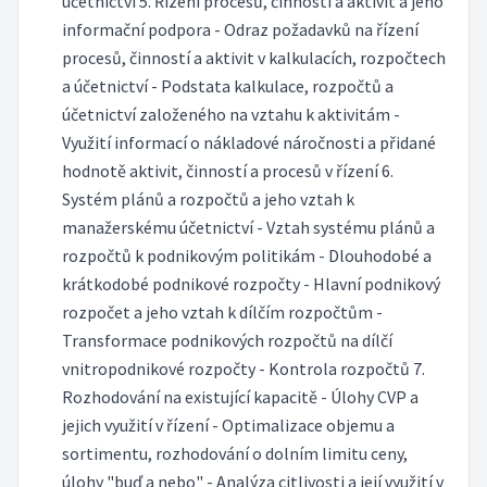
účetnictví 5. Řízení procesů, činností a aktivit a jeho
informační podpora - Odraz požadavků na řízení
procesů, činností a aktivit v kalkulacích, rozpočtech
a účetnictví - Podstata kalkulace, rozpočtů a
účetnictví založeného na vztahu k aktivitám -
Využití informací o nákladové náročnosti a přidané
hodnotě aktivit, činností a procesů v řízení 6.
Systém plánů a rozpočtů a jeho vztah k
manažerskému účetnictví - Vztah systému plánů a
rozpočtů k podnikovým politikám - Dlouhodobé a
krátkodobé podnikové rozpočty - Hlavní podnikový
rozpočet a jeho vztah k dílčím rozpočtům -
Transformace podnikových rozpočtů na dílčí
vnitropodnikové rozpočty - Kontrola rozpočtů 7.
Rozhodování na existující kapacitě - Úlohy CVP a
jejich využití v řízení - Optimalizace objemu a
sortimentu, rozhodování o dolním limitu ceny,
úlohy "buď a nebo" - Analýza citlivosti a její využití v