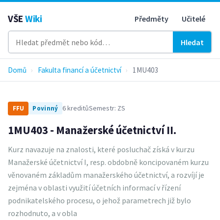
VŠE
Wiki
Předměty
Učitelé
Hledat
Domů
›
Fakulta financí a účetnictví
›
1MU403
6 kreditů
Semestr: ZS
FFU
Povinný
1MU403 - Manažerské účetnictví II.
Kurz navazuje na znalosti, které posluchač získá v kurzu
Manažerské účetnictví I, resp. obdobně koncipovaném kurzu
věnovaném základům manažerského účetnictví, a rozvíjí je
zejména v oblasti využití účetních informací v řízení
podnikatelského procesu, o jehož parametrech již bylo
rozhodnuto, a v obla