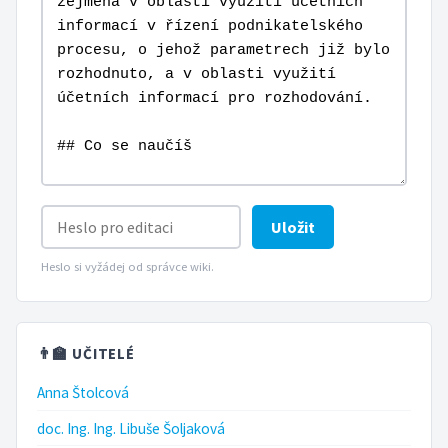
Uložit
Heslo si vyžádej od správce wiki.
👨‍🏫 UČITELÉ
Anna Štolcová
doc. Ing. Ing. Libuše Šoljaková