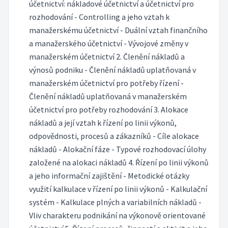
účetnictví: nákladové účetnictví a účetnictví pro
rozhodování - Controlling a jeho vztah k
manažerskému účetnictví - Duální vztah finančního
a manažerského účetnictví - Vývojové změny v
manažerském účetnictví 2. Členění nákladů a
výnosů podniku - Členění nákladů uplatňovaná v
manažerském účetnictví pro potřeby řízení -
Členění nákladů uplatňovaná v manažerském
účetnictví pro potřeby rozhodování 3. Alokace
nákladů a její vztah k řízení po linii výkonů,
odpovědnosti, procesů a zákazníků - Cíle alokace
nákladů - Alokační fáze - Typové rozhodovací úlohy
založené na alokaci nákladů 4. Řízení po linii výkonů
a jeho informační zajištění - Metodické otázky
využití kalkulace v řízení po linii výkonů - Kalkulační
systém - Kalkulace plných a variabilních nákladů -
Vliv charakteru podnikání na výkonově orientované