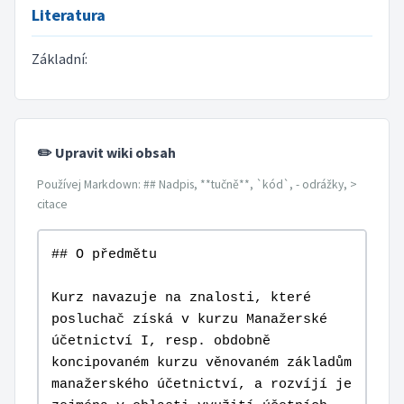
Literatura
Základní:
✏️ Upravit wiki obsah
Používej Markdown: ## Nadpis, **tučně**, `kód`, - odrážky, >
citace