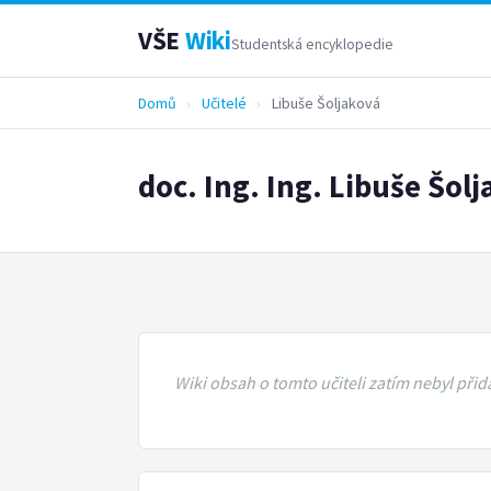
VŠE
Wiki
Studentská encyklopedie
Domů
›
Učitelé
›
Libuše Šoljaková
doc. Ing. Ing. Libuše Šol
Wiki obsah o tomto učiteli zatím nebyl přid