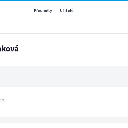
Předměty
Učitelé
jaková
án.