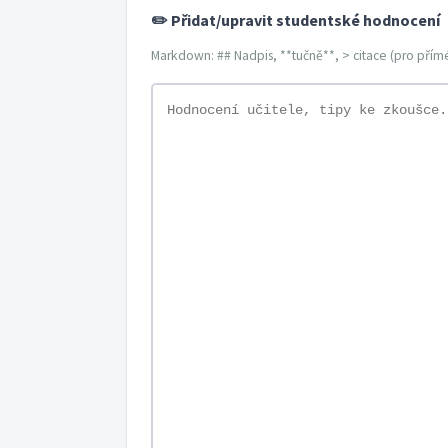
✏️ Přidat/upravit studentské hodnocení
Markdown: ## Nadpis, **tučně**, > citace (pro přímé