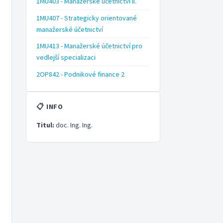
1MU403 - Manažerské účetnictví II.
1MU407 - Strategicky orientované
manažerské účetnictví
1MU413 - Manažerské účetnictví pro
vedlejší specializaci
2OP842 - Podnikové finance 2
📋 INFO
Titul:
doc. Ing. Ing.