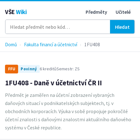
VŠE
Wiki
Předměty
Učitelé
Hledat
Domů
›
Fakulta financí a účetnictví
›
1FU408
6 kreditů
Semestr: ZS
FFU
Povinný
1FU408 - Daně v účetnictví ČR II
Předmět je zaměřen na účetní zobrazení vybraných
daňových situací v podnikatelských subjektech, tj. v
obchodních korporacích. Výuka v sobě propojuje pokročilé
účetní znalosti s daňovými znalostmi aktuálního daňového
systému v České republice.