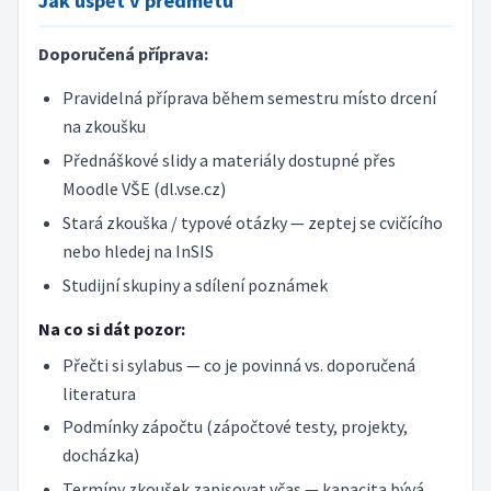
Jak uspět v předmětu
Doporučená příprava:
Pravidelná příprava během semestru místo drcení
na zkoušku
Přednáškové slidy a materiály dostupné přes
Moodle VŠE (dl.vse.cz)
Stará zkouška / typové otázky — zeptej se cvičícího
nebo hledej na InSIS
Studijní skupiny a sdílení poznámek
Na co si dát pozor:
Přečti si sylabus — co je povinná vs. doporučená
literatura
Podmínky zápočtu (zápočtové testy, projekty,
docházka)
Termíny zkoušek zapisovat včas — kapacita bývá