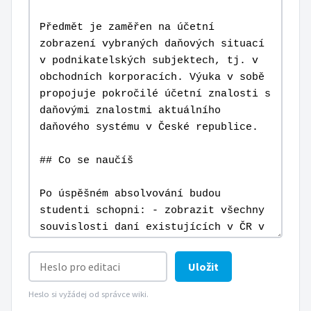
Uložit
Heslo si vyžádej od správce wiki.