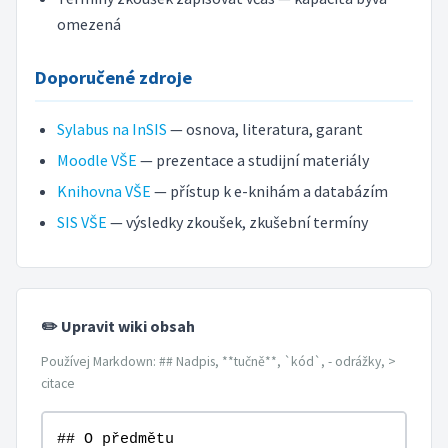
omezená
Doporučené zdroje
Sylabus na InSIS
— osnova, literatura, garant
Moodle VŠE
— prezentace a studijní materiály
Knihovna VŠE
— přístup k e-knihám a databázím
SIS VŠE
— výsledky zkoušek, zkušební termíny
✏️ Upravit wiki obsah
Používej Markdown: ## Nadpis, **tučně**, `kód`, - odrážky, >
citace