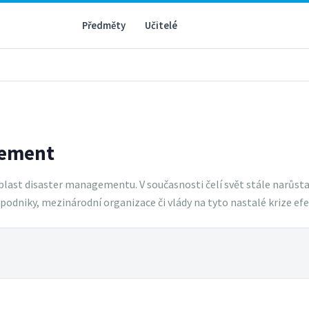
Předměty
Učitelé
gement
last disaster managementu. V současnosti čelí svět stále narůstaj
podniky, mezinárodní organizace či vlády na tyto nastalé krize efe