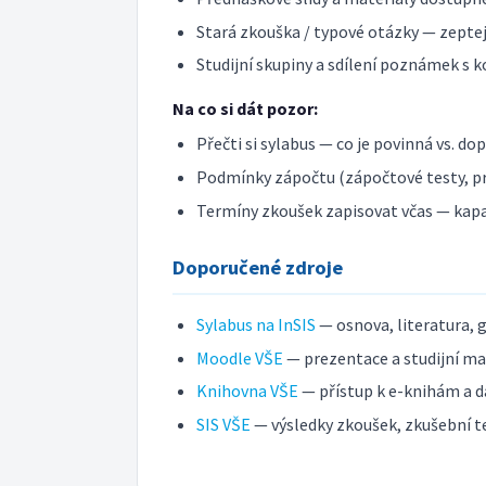
Stará zkouška / typové otázky — zeptej 
Studijní skupiny a sdílení poznámek s k
Na co si dát pozor:
Přečti si sylabus — co je povinná vs. do
Podmínky zápočtu (zápočtové testy, pr
Termíny zkoušek zapisovat včas — kap
Doporučené zdroje
Sylabus na InSIS
— osnova, literatura, 
Moodle VŠE
— prezentace a studijní mat
Knihovna VŠE
— přístup k e-knihám a d
SIS VŠE
— výsledky zkoušek, zkušební t