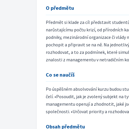
O předmětu
Předmět si klade za cíl představit studen
narůstajícímu počtu krizí, od přírodních k
podniky, mezinárodní organizace či vlády n
pochopit a připravit se na ně. Na jednotliv
rozhodovat, a to za podmínek, které simuluj
znalosti z managementu v netradičním ko
Co se naučíš
Po úspěšném absolvování kurzu budou stud
čelí. •Posoudit, jak je zvolený subjekt na t
managementu operují a zhodnotit, jaké jsou
společnosti. •Určovat priority a rozhodova
Obsah předmětu