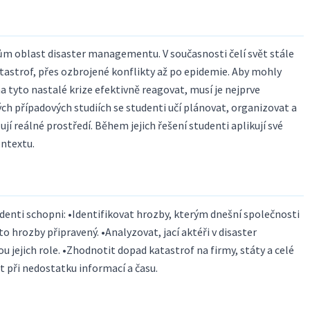
tům oblast disaster managementu. V současnosti čelí svět stále
atastrof, přes ozbrojené konflikty až po epidemie. Aby mohly
a tyto nastalé krize efektivně reagovat, musí je nejprve
ých případových studiích se studenti učí plánovat, organizovat a
í reálné prostředí. Během jejich řešení studenti aplikují své
ntextu.
enti schopni: •Identifikovat hrozby, kterým dnešní společnosti
yto hrozby připravený. •Analyzovat, jací aktéři v disaster
 jejich role. •Zhodnotit dopad katastrof na firmy, státy a celé
t při nedostatku informací a času.