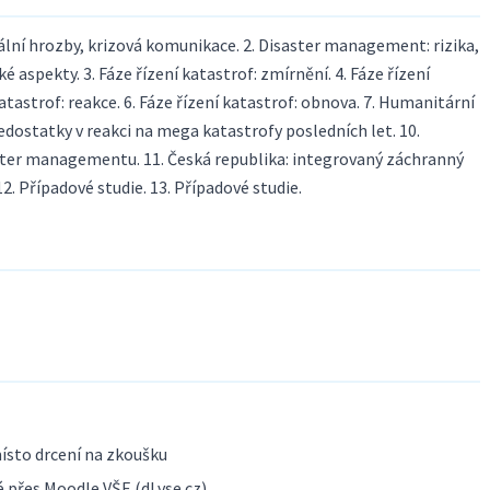
lní hrozby, krizová komunikace. 2. Disaster management: rizika,
é aspekty. 3. Fáze řízení katastrof: zmírnění. 4. Fáze řízení
katastrof: reakce. 6. Fáze řízení katastrof: obnova. 7. Humanitární
Nedostatky v reakci na mega katastrofy posledních let. 10.
aster managementu. 11. Česká republika: integrovaný záchranný
. Případové studie. 13. Případové studie.
ísto drcení na zkoušku
 přes Moodle VŠE (dl.vse.cz)