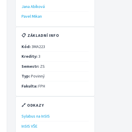
Jana Abíková
Pavel Mikan
📋 ZÁKLADNÍ INFO
Kód:
3MA223
Kredity:
3
Semestr:
ZS
Typ:
Povinný
Fakulta:
FPH
🔗 ODKAZY
Sylabus na InSIS
InSIS VŠE