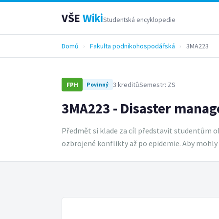
VŠE
Wiki
Studentská encyklopedie
Domů
›
Fakulta podnikohospodářská
›
3MA223
3 kreditů
Semestr: ZS
FPH
Povinný
3MA223 - Disaster mana
Předmět si klade za cíl představit studentům ob
ozbrojené konflikty až po epidemie. Aby mohly 