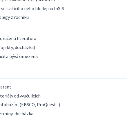
se cvičícího nebo hledej na InSIS
olegy z ročníku
poručená literatura
ojekty, docházka)
acita bývá omezená
garant
eriály od vyučujících
atabázím (EBSCO, ProQuest...)
ermíny, docházka