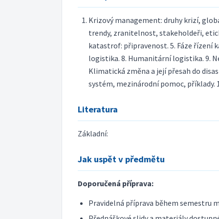
Krizový management: druhy krizí, globá
trendy, zranitelnost, stakeholdeři, etick
katastrof: připravenost. 5. Fáze řízení 
logistika. 8. Humanitární logistika. 9. 
Klimatická změna a její přesah do dis
systém, mezinárodní pomoc, příklady. 12
Literatura
Základní:
Jak uspět v předmětu
Doporučená příprava:
Pravidelná příprava během semestru m
Přednáškové slidy a materiály dostupné