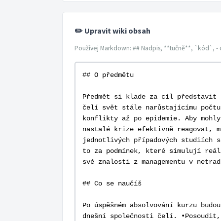
✏️ Upravit wiki obsah
Používej Markdown: ## Nadpis, **tučně**, `kód`, - 