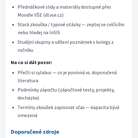
Přednáškové slidy a materiály dostupné přes
Moodle VŠE (dl.vse.cz)
Stará zkouška / typové otázky — zeptej se cvičícího
nebo hledej na InSIS
Studijní skupiny a sdílení poznámek s kolegy z
ročníku
Na co si dát pozor:
Přečti si sylabus — co je povinná vs. doporučená
literatura
Podmínky zápočtu (zápočtové testy, projekty,
docházka)
Termíny zkoušek zapisovat včas — kapacita bývá
omezená
Doporučené zdroje