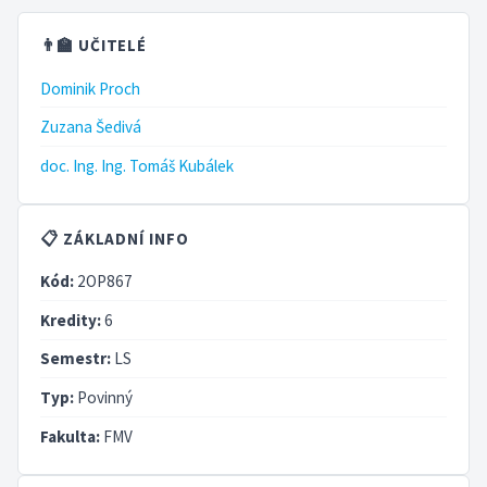
👨‍🏫 UČITELÉ
Dominik Proch
Zuzana Šedivá
doc. Ing. Ing. Tomáš Kubálek
📋 ZÁKLADNÍ INFO
Kód:
2OP867
Kredity:
6
Semestr:
LS
Typ:
Povinný
Fakulta:
FMV