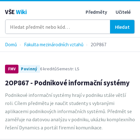
VŠE
Wiki
Předměty
Učitelé
Hledat
Domů
›
Fakulta mezinárodních vztahů
›
2OP867
6 kreditů
Semestr: LS
FMV
Povinný
2OP867 - Podnikové informační systémy
Podnikové informační systémy hrají v podniku stále větší
roli. Cílem předmětu je naučit studenty s vybranými
aplikacemi podnikových informačních systémů. Předmět se
zaměřuje na datovou analýzu v podniku, ukázku komplexního
řešení Dynamics a portál firemní komunikace.