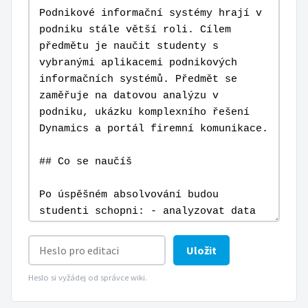
Uložit
Heslo si vyžádej od správce wiki.