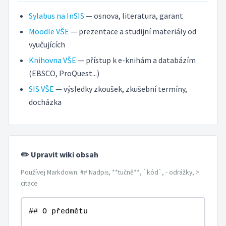
Sylabus na InSIS
— osnova, literatura, garant
Moodle VŠE
— prezentace a studijní materiály od
vyučujících
Knihovna VŠE
— přístup k e-knihám a databázím
(EBSCO, ProQuest...)
SIS VŠE
— výsledky zkoušek, zkušební termíny,
docházka
✏️ Upravit wiki obsah
Používej Markdown: ## Nadpis, **tučně**, `kód`, - odrážky, >
citace