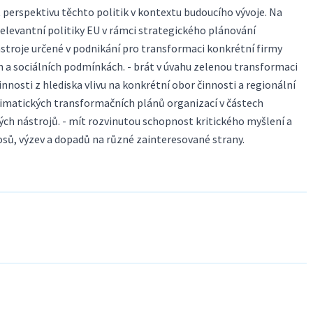
 perspektivu těchto politik v kontextu budoucího vývoje. Na
levantní politiky EU v rámci strategického plánování
ástroje určené v podnikání pro transformaci konkrétní firmy
h a sociálních podmínkách. - brát v úvahu zelenou transformaci
nosti z hlediska vlivu na konkrétní obor činnosti a regionální
klimatických transformačních plánů organizací v částech
ých nástrojů. - mít rozvinutou schopnost kritického myšlení a
nosů, výzev a dopadů na různé zainteresované strany.