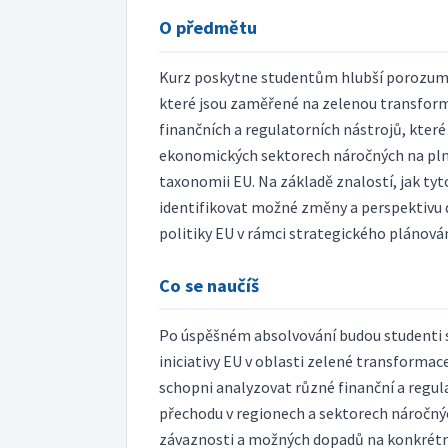
O předmětu
Kurz poskytne studentům hlubší porozumění
které jsou zaměřené na zelenou transform
finančních a regulatorních nástrojů, které
ekonomických sektorech náročných na pln
taxonomii EU. Na základě znalostí, jak tyto 
identifikovat možné změny a perspektivu d
politiky EU v rámci strategického plánován
Co se naučíš
Po úspěšném absolvování budou studenti sch
iniciativy EU v oblasti zelené transforma
schopni analyzovat různé finanční a regul
přechodu v regionech a sektorech náročných
závaznosti a možných dopadů na konkrétní