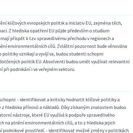
 klíčových evropských politik a iniciativ EU, zejména těch,
aci. Z hlediska opatření EU půjde především o studium
 mají přispět k tzv. spravedlivému přechodu v regionech a
ění environmentálních cílů. Zvláštní pozornost bude věnována
politiky vznikají a vyvíjí se, budou studenti schopni
otčených politik EU. Absolventi budou umět využívat relevantní
í při podnikání i ve veřejném sektoru.
opni: - identifikovat a kriticky hodnotit klíčové politiky a
ce z hlediska přínosů a nákladů. Díky získaným znalostem budou
atorní nástroje, které EU využívá k podpoře spravedlivého
 na plnění environmentálních cílů, a to z hlediska jejich
 podnikové prostředí. - identifikovat možné změny v politikách