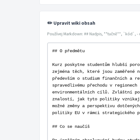
✏️ Upravit wiki obsah
Používej Markdown: ## Nadpis, **tučně**, `kód`, - 