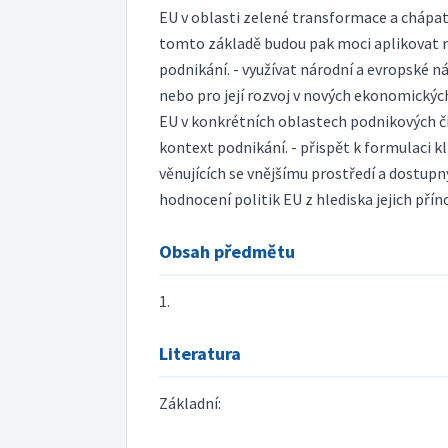
EU v oblasti zelené transformace a chápat
tomto základě budou pak moci aplikovat re
podnikání. - využívat národní a evropské n
nebo pro její rozvoj v nových ekonomickýc
EU v konkrétních oblastech podnikových čin
kontext podnikání. - přispět k formulaci 
věnujících se vnějšímu prostředí a dostupn
hodnocení politik EU z hlediska jejich pří
Obsah předmětu
1.
Literatura
Základní: