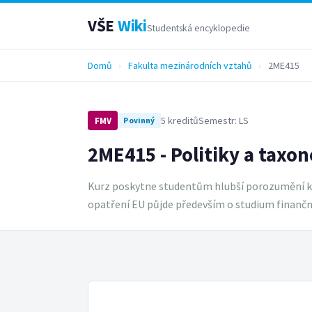
VŠE
Wiki
Studentská encyklopedie
Domů
›
Fakulta mezinárodních vztahů
›
2ME415
5 kreditů
Semestr: LS
FMV
Povinný
2ME415 - Politiky a taxo
Kurz poskytne studentům hlubší porozumění klíč
opatření EU půjde především o studium finanční