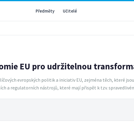
Předměty
Učitelé
nomie EU pro udržitelnou transform
ových evropských politik a iniciativ EU, zejména těch, které jso
ch a regulatorních nástrojů, které mají přispět k tzv. spravedliv