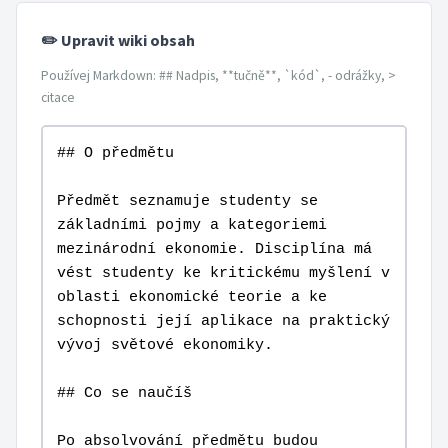
✏️ Upravit wiki obsah
Používej Markdown: ## Nadpis, **tučně**, `kód`, - odrážky, >
citace