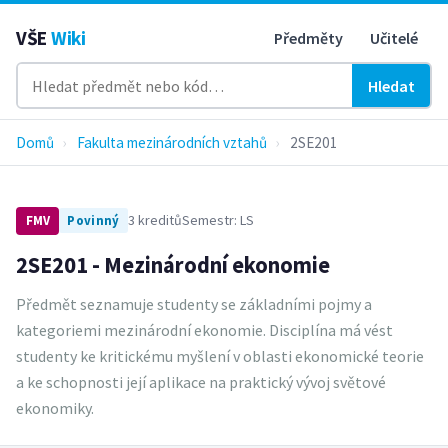
VŠE
Wiki
Předměty
Učitelé
Hledat
Domů
›
Fakulta mezinárodních vztahů
›
2SE201
3 kreditů
Semestr: LS
FMV
Povinný
2SE201 - Mezinárodní ekonomie
Předmět seznamuje studenty se základními pojmy a
kategoriemi mezinárodní ekonomie. Disciplína má vést
studenty ke kritickému myšlení v oblasti ekonomické teorie
a ke schopnosti její aplikace na praktický vývoj světové
ekonomiky.