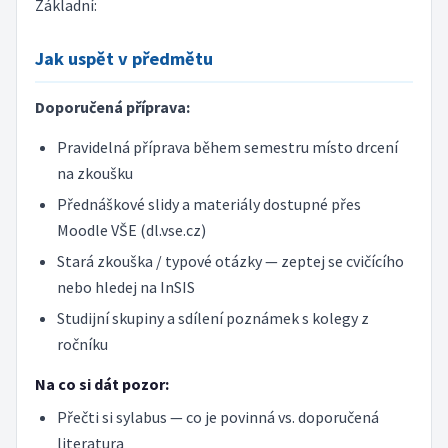
Základní:
Jak uspět v předmětu
Doporučená příprava:
Pravidelná příprava během semestru místo drcení
na zkoušku
Přednáškové slidy a materiály dostupné přes
Moodle VŠE (dl.vse.cz)
Stará zkouška / typové otázky — zeptej se cvičícího
nebo hledej na InSIS
Studijní skupiny a sdílení poznámek s kolegy z
ročníku
Na co si dát pozor:
Přečti si sylabus — co je povinná vs. doporučená
literatura