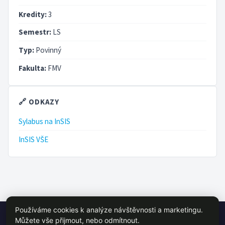
Kredity:
3
Semestr:
LS
Typ:
Povinný
Fakulta:
FMV
🔗 ODKAZY
Sylabus na InSIS
InSIS VŠE
Používáme cookies k analýze návštěvnosti a marketingu.
© 2026 VŠE Wiki - studentský projekt, není oficálně spojen s VŠE
Můžete vše přijmout, nebo odmítnout.