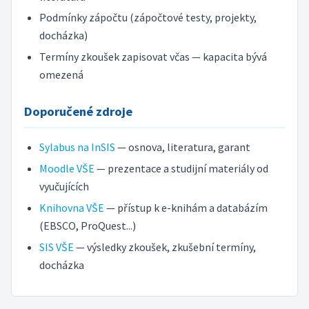
Podmínky zápočtu (zápočtové testy, projekty,
docházka)
Termíny zkoušek zapisovat včas — kapacita bývá
omezená
Doporučené zdroje
Sylabus na InSIS
— osnova, literatura, garant
Moodle VŠE
— prezentace a studijní materiály od
vyučujících
Knihovna VŠE
— přístup k e-knihám a databázím
(EBSCO, ProQuest...)
SIS VŠE
— výsledky zkoušek, zkušební termíny,
docházka