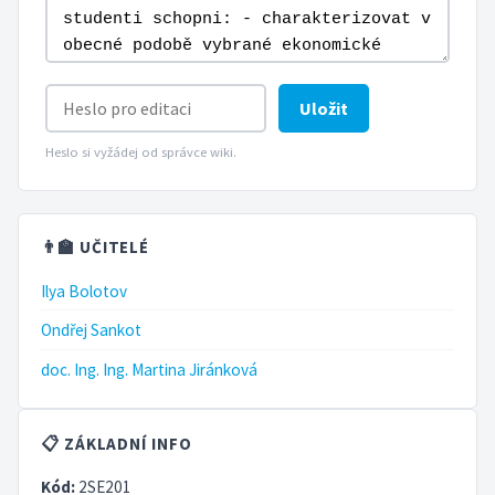
Uložit
Heslo si vyžádej od správce wiki.
👨‍🏫 UČITELÉ
Ilya Bolotov
Ondřej Sankot
doc. Ing. Ing. Martina Jiránková
📋 ZÁKLADNÍ INFO
Kód:
2SE201