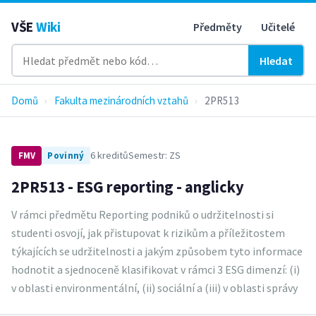
VŠE
Wiki
Předměty
Učitelé
Hledat
Domů
›
Fakulta mezinárodních vztahů
›
2PR513
6 kreditů
Semestr: ZS
FMV
Povinný
2PR513 - ESG reporting - anglicky
V rámci předmětu Reporting podniků o udržitelnosti si
studenti osvojí, jak přistupovat k rizikům a příležitostem
týkajících se udržitelnosti a jakým způsobem tyto informace
hodnotit a sjednoceně klasifikovat v rámci 3 ESG dimenzí: (i)
v oblasti environmentální, (ii) sociální a (iii) v oblasti správy