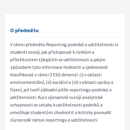
O předmětu
V rámci předmětu Reporting podniků o udržitelnosti si
studenti osvojí, jak přistupovat k rizikům a
příležitostem týkajících se udržitelnosti a jakým
způsobem tyto informace hodnotit a sjednoceně
klasifikovat v rámci 3 ESG dimenzí: (i) v oblasti
environmentální, (ii) sociální a (iii) v oblasti správy a
řízení, jež tvoří základní pilíře reportingu podniků o
udržitelnosti. Kurz významně rozvíjí analytické
schopnosti ve vztahu k udržitelnosti podniků a
umožňuje studentům zhodnotit a kriticky posoudit
různorodé rámce reportingu o udržitelnosti.