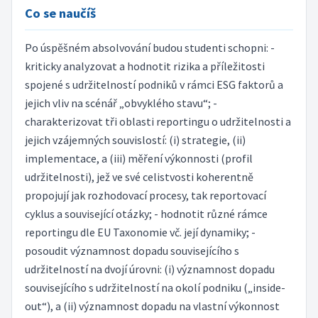
Co se naučíš
Po úspěšném absolvování budou studenti schopni: -
kriticky analyzovat a hodnotit rizika a příležitosti
spojené s udržitelností podniků v rámci ESG faktorů a
jejich vliv na scénář „obvyklého stavu“; -
charakterizovat tři oblasti reportingu o udržitelnosti a
jejich vzájemných souvislostí: (i) strategie, (ii)
implementace, a (iii) měření výkonnosti (profil
udržitelnosti), jež ve své celistvosti koherentně
propojují jak rozhodovací procesy, tak reportovací
cyklus a související otázky; - hodnotit různé rámce
reportingu dle EU Taxonomie vč. její dynamiky; -
posoudit významnost dopadu souvisejícího s
udržitelností na dvojí úrovni: (i) významnost dopadu
souvisejícího s udržitelností na okolí podniku („inside-
out“), a (ii) významnost dopadu na vlastní výkonnost