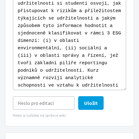
Uložit
Heslo si vyžádej od správce wiki.