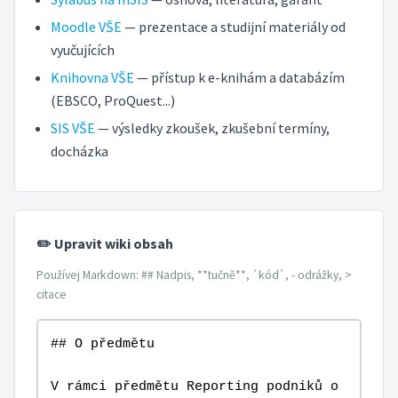
Moodle VŠE
— prezentace a studijní materiály od
vyučujících
Knihovna VŠE
— přístup k e-knihám a databázím
(EBSCO, ProQuest...)
SIS VŠE
— výsledky zkoušek, zkušební termíny,
docházka
✏️ Upravit wiki obsah
Používej Markdown: ## Nadpis, **tučně**, `kód`, - odrážky, >
citace