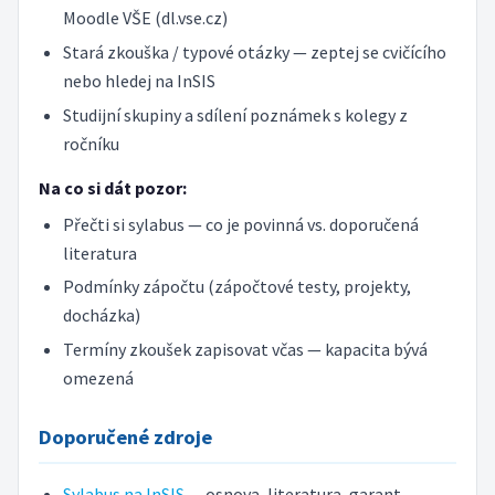
Moodle VŠE (dl.vse.cz)
Stará zkouška / typové otázky — zeptej se cvičícího
nebo hledej na InSIS
Studijní skupiny a sdílení poznámek s kolegy z
ročníku
Na co si dát pozor:
Přečti si sylabus — co je povinná vs. doporučená
literatura
Podmínky zápočtu (zápočtové testy, projekty,
docházka)
Termíny zkoušek zapisovat včas — kapacita bývá
omezená
Doporučené zdroje
Sylabus na InSIS
— osnova, literatura, garant