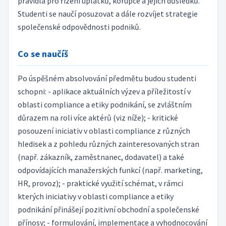
pravidla pro řízení úplatků, korupce a jejich důsledků.
Studenti se naučí posuzovat a dále rozvíjet strategie
společenské odpovědnosti podniků.
Co se naučíš
Po úspěšném absolvování předmětu budou studenti
schopni: - aplikace aktuálních výzev a příležitostí v
oblasti compliance a etiky podnikání, se zvláštním
důrazem na roli více aktérů (viz níže); - kritické
posouzení iniciativ v oblasti compliance z různých
hledisek a z pohledu různých zainteresovaných stran
(např. zákazník, zaměstnanec, dodavatel) a také
odpovídajících manažerských funkcí (např. marketing,
HR, provoz); - praktické využití schémat, v rámci
kterých iniciativy v oblasti compliance a etiky
podnikání přinášejí pozitivní obchodní a společenské
přínosy; - formulování, implementace a vyhodnocování