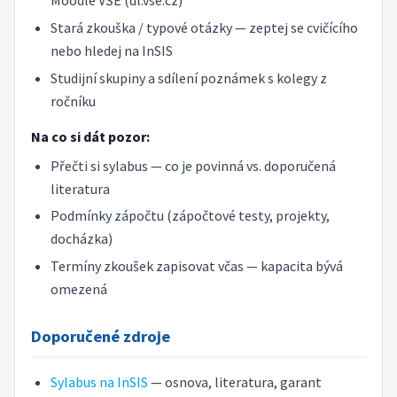
Moodle VŠE (dl.vse.cz)
Stará zkouška / typové otázky — zeptej se cvičícího
nebo hledej na InSIS
Studijní skupiny a sdílení poznámek s kolegy z
ročníku
Na co si dát pozor:
Přečti si sylabus — co je povinná vs. doporučená
literatura
Podmínky zápočtu (zápočtové testy, projekty,
docházka)
Termíny zkoušek zapisovat včas — kapacita bývá
omezená
Doporučené zdroje
Sylabus na InSIS
— osnova, literatura, garant