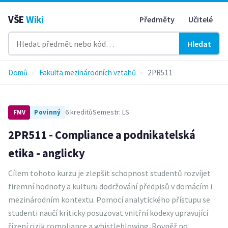
VŠE
Wiki
Předměty
Učitelé
Hledat
Domů
›
Fakulta mezinárodních vztahů
›
2PR511
6 kreditů
Semestr: LS
FMV
Povinný
2PR511 - Compliance a podnikatelská
etika - anglicky
Cílem tohoto kurzu je zlepšit schopnost studentů rozvíjet
firemní hodnoty a kulturu dodržování předpisů v domácím i
mezinárodním kontextu. Pomocí analytického přístupu se
studenti naučí kriticky posuzovat vnitřní kodexy upravující
řízení rizik compliance a whistleblowing. Rovněž po