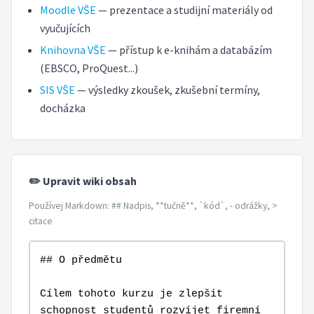
Moodle VŠE
— prezentace a studijní materiály od
vyučujících
Knihovna VŠE
— přístup k e-knihám a databázím
(EBSCO, ProQuest...)
SIS VŠE
— výsledky zkoušek, zkušební termíny,
docházka
✏️ Upravit wiki obsah
Používej Markdown: ## Nadpis, **tučně**, `kód`, - odrážky, >
citace