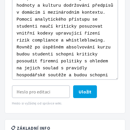
Uložit
Heslo si vyžádej od správce wiki.
📋 ZÁKLADNÍ INFO