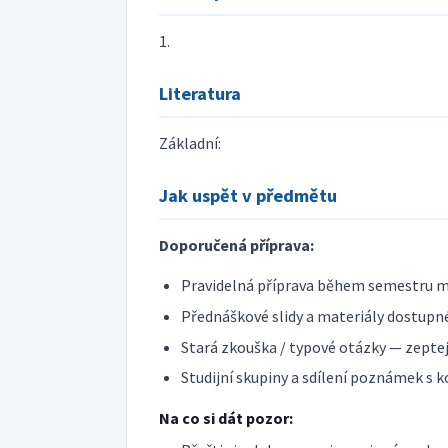
1.
Literatura
Základní:
Jak uspět v předmětu
Doporučená příprava:
Pravidelná příprava během semestru m
Přednáškové slidy a materiály dostupné
Stará zkouška / typové otázky — zeptej 
Studijní skupiny a sdílení poznámek s k
Na co si dát pozor: