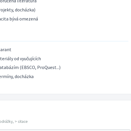
poručená literatura
ojekty, docházka)
acita bývá omezená
garant
eriály od vyučujících
atabázím (EBSCO, ProQuest...)
ermíny, docházka
odrážky, > citace