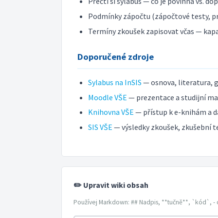
Přečti si sylabus — co je povinná vs. do
Podmínky zápočtu (zápočtové testy, pr
Termíny zkoušek zapisovat včas — kap
Doporučené zdroje
Sylabus na InSIS
— osnova, literatura, 
Moodle VŠE
— prezentace a studijní mat
Knihovna VŠE
— přístup k e-knihám a d
SIS VŠE
— výsledky zkoušek, zkušební t
✏️ Upravit wiki obsah
Používej Markdown: ## Nadpis, **tučně**, `kód`, - 