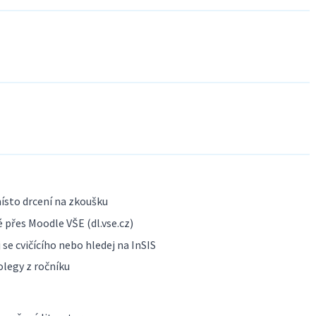
ísto drcení na zkoušku
 přes Moodle VŠE (dl.vse.cz)
se cvičícího nebo hledej na InSIS
olegy z ročníku