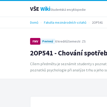
VŠE
Wiki
Studentská encyklopedie
Domů
›
Fakulta mezinárodních vztahů
›
2OP541
6 kreditů
Semestr: ZS
FMV
Povinný
2OP541 - Chování spotřeb
Cílem předmětu je seznámit studenty s poznatk
poznatků psychologie při analýze trhu a jeho 