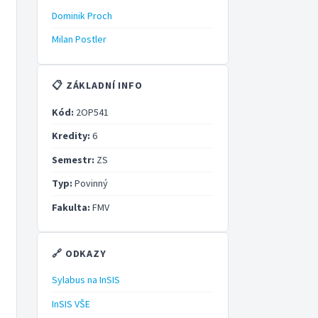
Dominik Proch
Milan Postler
📋 ZÁKLADNÍ INFO
Kód:
2OP541
Kredity:
6
Semestr:
ZS
Typ:
Povinný
Fakulta:
FMV
🔗 ODKAZY
Sylabus na InSIS
InSIS VŠE