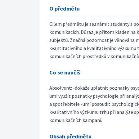
O předmětu
Cílem předmětu je seznámit studenty s po
komunikacích. Důraz je přitom kladen na k
subjektů. Značná pozornost je věnována m
kvantitativního a kvalitativního výzkumu 
komunikačních prostředků v komunikační
Co se naučíš
Absolvent: -dokáže uplatnit poznatky psyc
umí využít poznatky psychologie při analýz
a spotřebitele -umí posoudit psychologick
kvalitativního výzkumu trhu při analýze sp
komunikačních kampaní.
Obsah předmětu