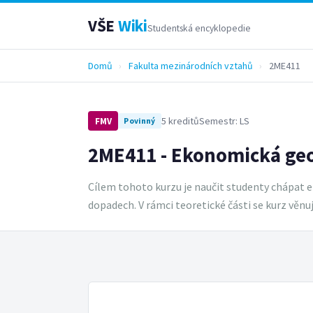
VŠE
Wiki
Studentská encyklopedie
Domů
›
Fakulta mezinárodních vztahů
›
2ME411
5 kreditů
Semestr: LS
FMV
Povinný
2ME411 - Ekonomická geog
Cílem tohoto kurzu je naučit studenty chápat en
dopadech. V rámci teoretické části se kurz věn