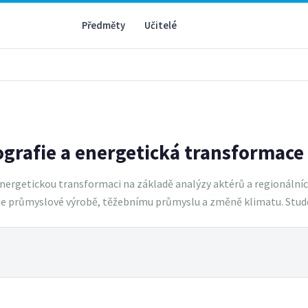
Předměty
Učitelé
rafie a energetická transformace 
ergetickou transformaci na základě analýzy aktérů a regionálních 
uje průmyslové výrobě, těžebnímu průmyslu a změně klimatu. Stude