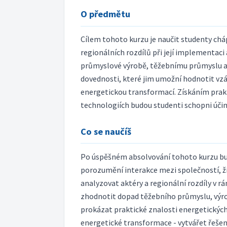
O předmětu
Cílem tohoto kurzu je naučit studenty chá
regionálních rozdílů při její implementaci 
průmyslové výrobě, těžebnímu průmyslu a 
dovednosti, které jim umožní hodnotit vzá
energetickou transformací. Získáním prakti
technologiích budou studenti schopni účin
Co se naučíš
Po úspěšném absolvování tohoto kurzu bud
porozumění interakce mezi společností, ž
analyzovat aktéry a regionální rozdíly v
zhodnotit dopad těžebního průmyslu, výrob
prokázat praktické znalosti energetických 
energetické transformace - vytvářet řešen