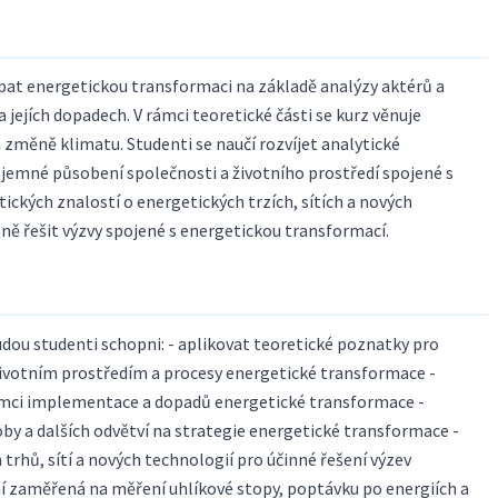
pat energetickou transformaci na základě analýzy aktérů a
a jejích dopadech. V rámci teoretické části se kurz věnuje
změně klimatu. Studenti se naučí rozvíjet analytické
jemné působení společnosti a životního prostředí spojené s
ckých znalostí o energetických trzích, sítích a nových
ně řešit výzvy spojené s energetickou transformací.
ou studenti schopni: - aplikovat teoretické poznatky pro
ivotním prostředím a procesy energetické transformace -
 rámci implementace a dopadů energetické transformace -
y a dalších odvětví na strategie energetické transformace -
trhů, sítí a nových technologií pro účinné řešení výzev
í zaměřená na měření uhlíkové stopy, poptávku po energiích a