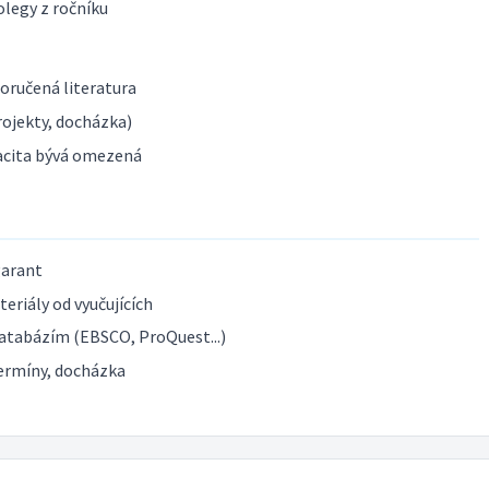
olegy z ročníku
poručená literatura
ojekty, docházka)
acita bývá omezená
garant
eriály od vyučujících
atabázím (EBSCO, ProQuest...)
ermíny, docházka