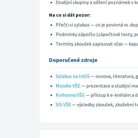
Studijní skupiny a sdílení poznámek s k
Na co si dát pozor:
Přečti si sylabus — co je povinná vs. do
Podmínky zápočtu (zápočtové testy, pr
Termíny zkoušek zapisovat včas — kap
Doporučené zdroje
Sylabus na InSIS
— osnova, literatura, 
Moodle VŠE
— prezentace a studijní mat
Knihovna VŠE
— přístup k e-knihám a d
SIS VŠE
— výsledky zkoušek, zkušební t