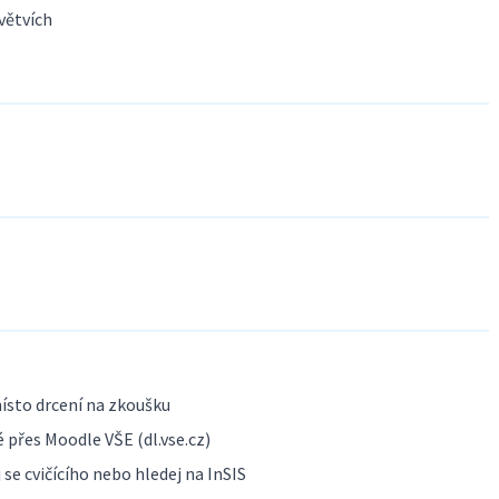
větvích
ísto drcení na zkoušku
 přes Moodle VŠE (dl.vse.cz)
se cvičícího nebo hledej na InSIS