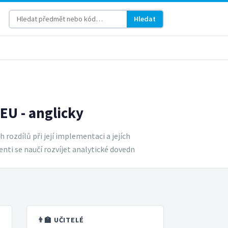
Hledat
EU - anglicky
rozdílů při její implementaci a jejích
nti se naučí rozvíjet analytické dovedn
👨‍🏫 UČITELÉ