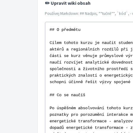
✏️ Upravit wiki obsah
Používej Markdown: ## Nadpis, **tučně**, `kód`, - 