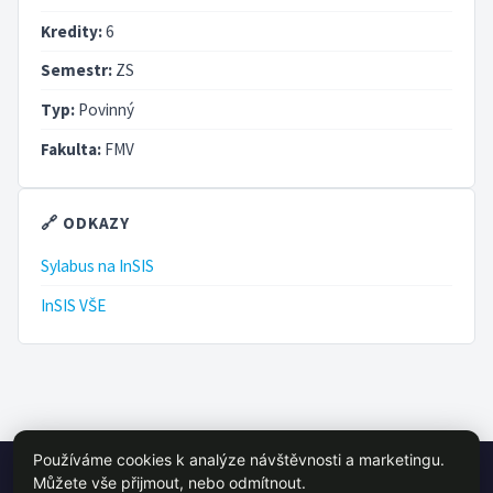
Kredity:
6
Semestr:
ZS
Typ:
Povinný
Fakulta:
FMV
🔗 ODKAZY
Sylabus na InSIS
InSIS VŠE
Používáme cookies k analýze návštěvnosti a marketingu.
© 2026 VŠE Wiki - studentský projekt, není oficálně spojen s VŠE
Můžete vše přijmout, nebo odmítnout.