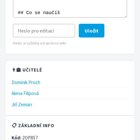
Uložit
Heslo si vyžádej od správce wiki.
👨‍🏫 UČITELÉ
Dominik Proch
Alena Filipová
Jiří Zeman
📋 ZÁKLADNÍ INFO
Kód:
2OP857