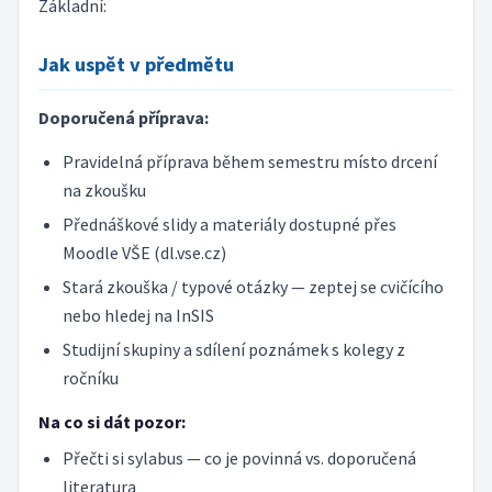
Základní:
Jak uspět v předmětu
Doporučená příprava:
Pravidelná příprava během semestru místo drcení
na zkoušku
Přednáškové slidy a materiály dostupné přes
Moodle VŠE (dl.vse.cz)
Stará zkouška / typové otázky — zeptej se cvičícího
nebo hledej na InSIS
Studijní skupiny a sdílení poznámek s kolegy z
ročníku
Na co si dát pozor:
Přečti si sylabus — co je povinná vs. doporučená
literatura