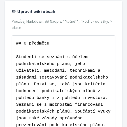
✏️ Upravit wiki obsah
Používej Markdown: ## Nadpis, **tučně**, `kód`, - odrážky, >
citace