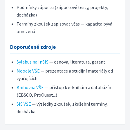
Podmínky zápočtu (zápočtové testy, projekty,
docházka)
Termíny zkoušek zapisovat včas — kapacita bývá
omezená
Doporučené zdroje
Sylabus na InSIS
— osnova, literatura, garant
Moodle VŠE
— prezentace a studijní materiály od
vyučujících
Knihovna VŠE
— přístup k e-knihám a databázím
(EBSCO, ProQuest...)
SIS VŠE
— výsledky zkoušek, zkušební termíny,
docházka