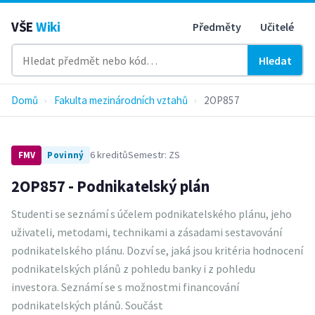
VŠE
Wiki
Předměty
Učitelé
Hledat
Domů
›
Fakulta mezinárodních vztahů
›
2OP857
6 kreditů
Semestr: ZS
FMV
Povinný
2OP857 - Podnikatelský plán
Studenti se seznámí s účelem podnikatelského plánu, jeho
uživateli, metodami, technikami a zásadami sestavování
podnikatelského plánu. Dozví se, jaká jsou kritéria hodnocení
podnikatelských plánů z pohledu banky i z pohledu
investora. Seznámí se s možnostmi financování
podnikatelských plánů. Součást