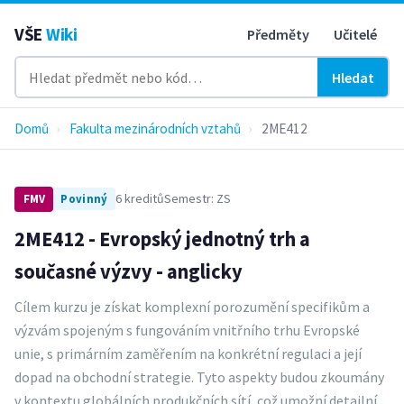
VŠE
Wiki
Předměty
Učitelé
Hledat
Domů
›
Fakulta mezinárodních vztahů
›
2ME412
6 kreditů
Semestr: ZS
FMV
Povinný
2ME412 - Evropský jednotný trh a
současné výzvy - anglicky
Cílem kurzu je získat komplexní porozumění specifikům a
výzvám spojeným s fungováním vnitřního trhu Evropské
unie, s primárním zaměřením na konkrétní regulaci a její
dopad na obchodní strategie. Tyto aspekty budou zkoumány
v kontextu globálních produkčních sítí, což umožní detailní