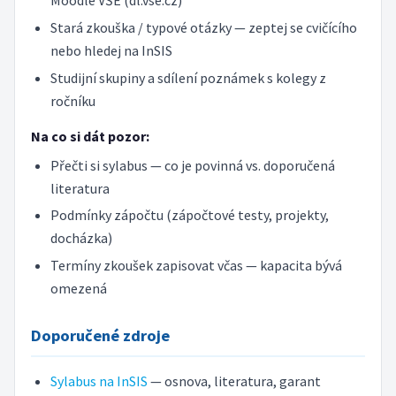
Moodle VŠE (dl.vse.cz)
Stará zkouška / typové otázky — zeptej se cvičícího
nebo hledej na InSIS
Studijní skupiny a sdílení poznámek s kolegy z
ročníku
Na co si dát pozor:
Přečti si sylabus — co je povinná vs. doporučená
literatura
Podmínky zápočtu (zápočtové testy, projekty,
docházka)
Termíny zkoušek zapisovat včas — kapacita bývá
omezená
Doporučené zdroje
Sylabus na InSIS
— osnova, literatura, garant