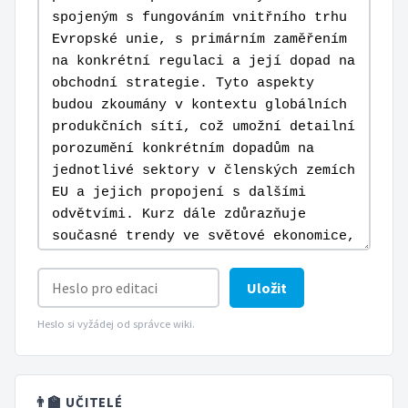
Uložit
Heslo si vyžádej od správce wiki.
👨‍🏫 UČITELÉ