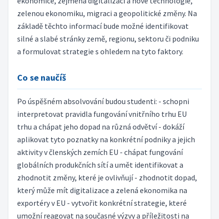
ekonomice, zejména digitalizaci a nové technologie,
zelenou ekonomiku, migraci a geopolitické změny. Na
základě těchto informací bude možné identifikovat
silné a slabé stránky země, regionu, sektoru či podniku
a formulovat strategie s ohledem na tyto faktory.
Co se naučíš
Po úspěšném absolvování budou studenti: - schopni
interpretovat pravidla fungování vnitřního trhu EU
trhu a chápat jeho dopad na různá odvětví - dokáží
aplikovat tyto poznatky na konkrétní podniky a jejich
aktivity v členských zemích EU - chápat fungování
globálních produkčních sítí a umět identifikovat a
zhodnotit změny, které je ovlivňují - zhodnotit dopad,
který může mít digitalizace a zelená ekonomika na
exportéry v EU - vytvořit konkrétní strategie, které
umožní reagovat na současné výzvy a příležitosti na