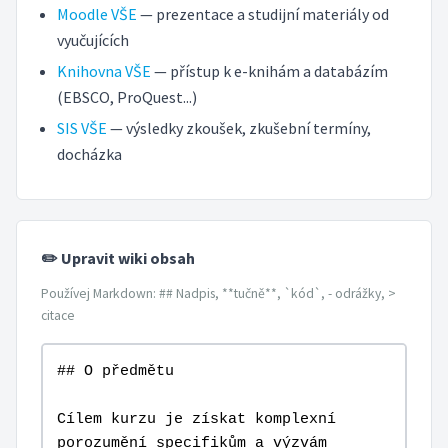
Moodle VŠE
— prezentace a studijní materiály od
vyučujících
Knihovna VŠE
— přístup k e-knihám a databázím
(EBSCO, ProQuest...)
SIS VŠE
— výsledky zkoušek, zkušební termíny,
docházka
✏️ Upravit wiki obsah
Používej Markdown: ## Nadpis, **tučně**, `kód`, - odrážky, >
citace