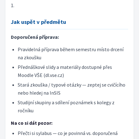
1.
Jak uspět v předmětu
Doporučená příprava:
Pravidelná příprava během semestru místo drcení
na zkoušku
Přednáškové slidy a materiály dostupné přes
Moodle VŠE (dl.vse.cz)
Stará zkouška / typové otázky — zeptej se cvičícího
nebo hledej na InSIS
Studijní skupiny a sdílení poznámek s kolegy z
ročníku
Na co si dát pozor:
Přečti si sylabus — co je povinná vs. doporučená