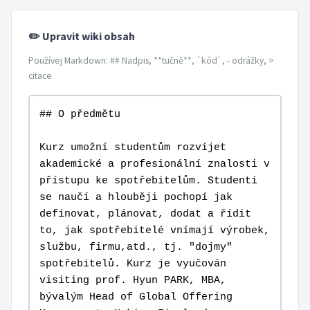
✏️ Upravit wiki obsah
Používej Markdown: ## Nadpis, **tučně**, `kód`, - odrážky, >
citace