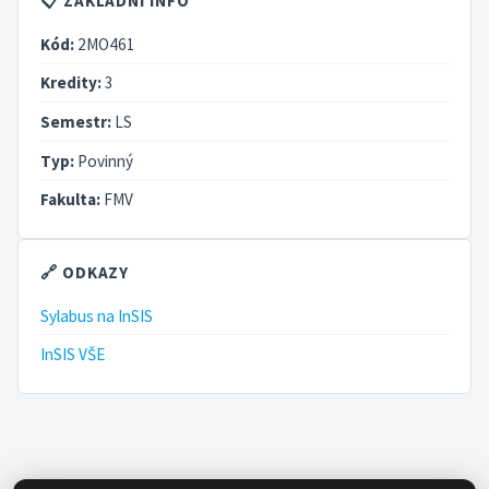
📋 ZÁKLADNÍ INFO
Kód:
2MO461
Kredity:
3
Semestr:
LS
Typ:
Povinný
Fakulta:
FMV
🔗 ODKAZY
Sylabus na InSIS
InSIS VŠE