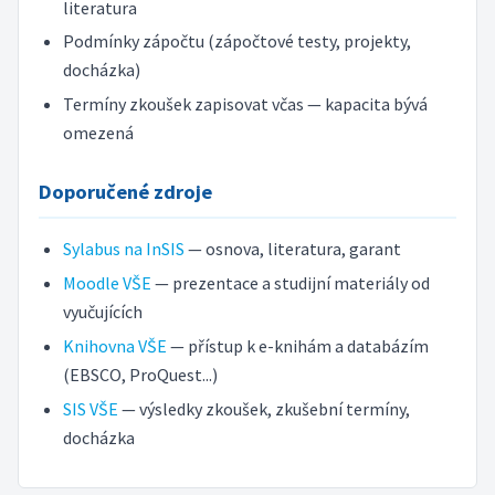
literatura
Podmínky zápočtu (zápočtové testy, projekty,
docházka)
Termíny zkoušek zapisovat včas — kapacita bývá
omezená
Doporučené zdroje
Sylabus na InSIS
— osnova, literatura, garant
Moodle VŠE
— prezentace a studijní materiály od
vyučujících
Knihovna VŠE
— přístup k e-knihám a databázím
(EBSCO, ProQuest...)
SIS VŠE
— výsledky zkoušek, zkušební termíny,
docházka