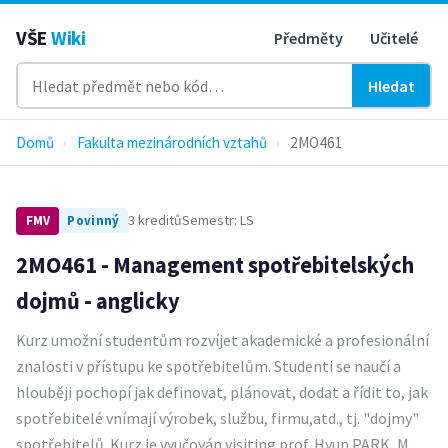
VŠE
Wiki
Předměty
Učitelé
Hledat
Domů
›
Fakulta mezinárodních vztahů
›
2MO461
3 kreditů
Semestr: LS
FMV
Povinný
2MO461 - Management spotřebitelských
dojmů - anglicky
Kurz umožní studentům rozvíjet akademické a profesionální
znalosti v přístupu ke spotřebitelům. Studenti se naučí a
hlouběji pochopí jak definovat, plánovat, dodat a řídit to, jak
spotřebitelé vnímají výrobek, službu, firmu,atd., tj. "dojmy"
spotřebitelů. Kurz je vyučován visiting prof. Hyun PARK, M