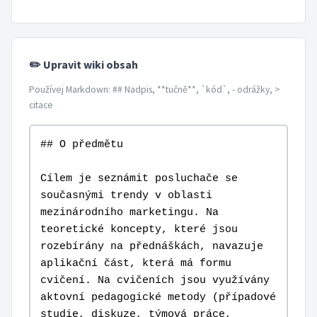
✏️ Upravit wiki obsah
Používej Markdown: ## Nadpis, **tučně**, `kód`, - odrážky, >
citace