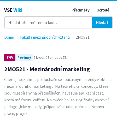
VŠE
Wiki
Předměty
Učitelé
Hledat
Domů
›
Fakulta mezinárodních vztahů
›
2MO521
6 kreditů
Semestr: ZS
FMV
Povinný
2MO521 - Mezinárodní marketing
Cílem je seznámit posluchače se současnými trendy v oblasti
mezinárodního marketingu. Na teoretické koncepty, které
jsou rozebírány na přednáškách, navazuje aplikační část,
která má formu cvičení. Na cvičeních jsou využívány aktovní
pedagogické metody (případové studie, diskuze, týmová
práce, projek