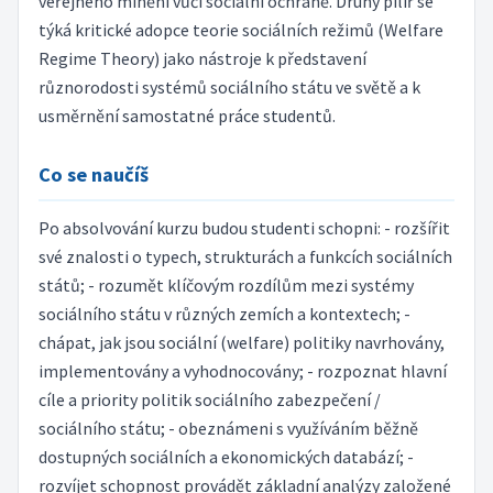
veřejného mínění vůči sociální ochraně. Druhý pilíř se
týká kritické adopce teorie sociálních režimů (Welfare
Regime Theory) jako nástroje k představení
různorodosti systémů sociálního státu ve světě a k
usměrnění samostatné práce studentů.
Co se naučíš
Po absolvování kurzu budou studenti schopni: - rozšířit
své znalosti o typech, strukturách a funkcích sociálních
států; - rozumět klíčovým rozdílům mezi systémy
sociálního státu v různých zemích a kontextech; -
chápat, jak jsou sociální (welfare) politiky navrhovány,
implementovány a vyhodnocovány; - rozpoznat hlavní
cíle a priority politik sociálního zabezpečení /
sociálního státu; - obeznámeni s využíváním běžně
dostupných sociálních a ekonomických databází; -
rozvíjet schopnost provádět základní analýzy založené