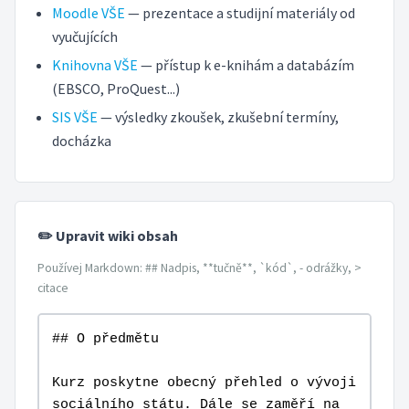
Moodle VŠE
— prezentace a studijní materiály od
vyučujících
Knihovna VŠE
— přístup k e-knihám a databázím
(EBSCO, ProQuest...)
SIS VŠE
— výsledky zkoušek, zkušební termíny,
docházka
✏️ Upravit wiki obsah
Používej Markdown: ## Nadpis, **tučně**, `kód`, - odrážky, >
citace