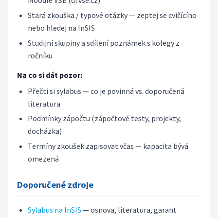
Moodle VŠE (dl.vse.cz)
Stará zkouška / typové otázky — zeptej se cvičícího
nebo hledej na InSIS
Studijní skupiny a sdílení poznámek s kolegy z
ročníku
Na co si dát pozor:
Přečti si sylabus — co je povinná vs. doporučená
literatura
Podmínky zápočtu (zápočtové testy, projekty,
docházka)
Termíny zkoušek zapisovat včas — kapacita bývá
omezená
Doporučené zdroje
Sylabus na InSIS
— osnova, literatura, garant