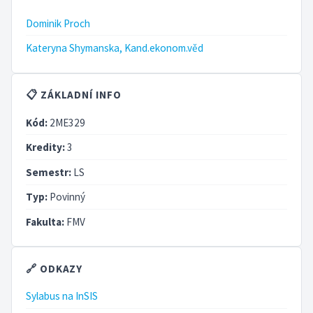
Dominik Proch
Kateryna Shymanska, Kand.ekonom.věd
📋 ZÁKLADNÍ INFO
Kód:
2ME329
Kredity:
3
Semestr:
LS
Typ:
Povinný
Fakulta:
FMV
🔗 ODKAZY
Sylabus na InSIS