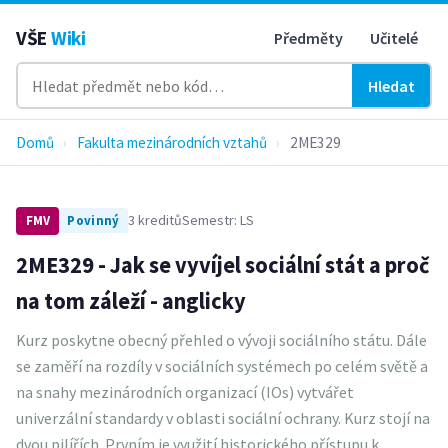
VŠE
Wiki
Předměty
Učitelé
Hledat
Domů
›
Fakulta mezinárodních vztahů
›
2ME329
3 kreditů
Semestr: LS
FMV
Povinný
2ME329 - Jak se vyvíjel sociální stát a proč
na tom záleží - anglicky
Kurz poskytne obecný přehled o vývoji sociálního státu. Dále
se zaměří na rozdíly v sociálních systémech po celém světě a
na snahy mezinárodních organizací (IOs) vytvářet
univerzální standardy v oblasti sociální ochrany. Kurz stojí na
dvou pilířích. Prvním je využití historického přístupu k