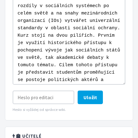
Uložit
Heslo si vyžádej od správce wiki.
👨‍🏫 UČITELÉ