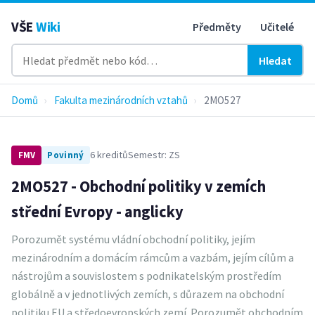
VŠE
Wiki
Předměty
Učitelé
Hledat
Domů
›
Fakulta mezinárodních vztahů
›
2MO527
6 kreditů
Semestr: ZS
FMV
Povinný
2MO527 - Obchodní politiky v zemích
střední Evropy - anglicky
Porozumět systému vládní obchodní politiky, jejím
mezinárodním a domácím rámcům a vazbám, jejím cílům a
nástrojům a souvislostem s podnikatelským prostředím
globálně a v jednotlivých zemích, s důrazem na obchodní
politiku EU a středoevropských zemí. Porozumět obchodním