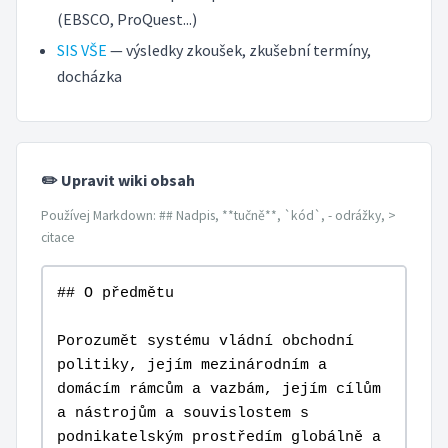
(EBSCO, ProQuest...)
SIS VŠE
— výsledky zkoušek, zkušební termíny,
docházka
✏️ Upravit wiki obsah
Používej Markdown: ## Nadpis, **tučně**, `kód`, - odrážky, >
citace