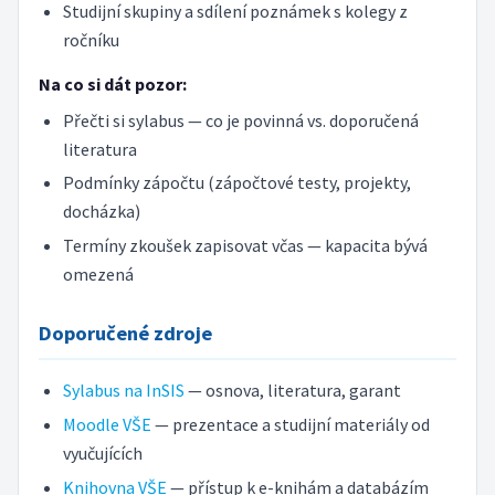
Studijní skupiny a sdílení poznámek s kolegy z
ročníku
Na co si dát pozor:
Přečti si sylabus — co je povinná vs. doporučená
literatura
Podmínky zápočtu (zápočtové testy, projekty,
docházka)
Termíny zkoušek zapisovat včas — kapacita bývá
omezená
Doporučené zdroje
Sylabus na InSIS
— osnova, literatura, garant
Moodle VŠE
— prezentace a studijní materiály od
vyučujících
Knihovna VŠE
— přístup k e-knihám a databázím