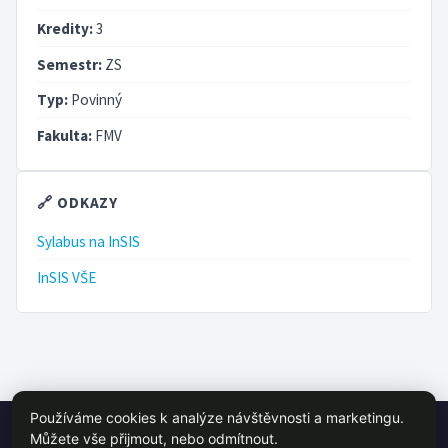
Kredity:
3
Semestr:
ZS
Typ:
Povinný
Fakulta:
FMV
🔗 ODKAZY
Sylabus na InSIS
InSIS VŠE
Používáme cookies k analýze návštěvnosti a marketingu.
© 2026 VŠE Wiki - studentský projekt, není oficálně spojen s VŠE
Můžete vše přijmout, nebo odmítnout.