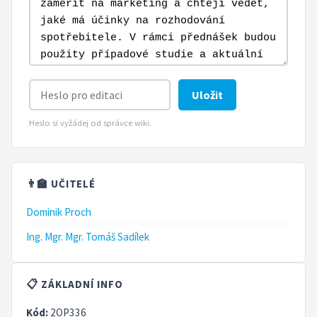
Uložit
Heslo si vyžádej od správce wiki.
👨‍🏫 UČITELÉ
Dominik Proch
Ing. Mgr. Mgr. Tomáš Sadílek
📋 ZÁKLADNÍ INFO
Kód:
2OP336