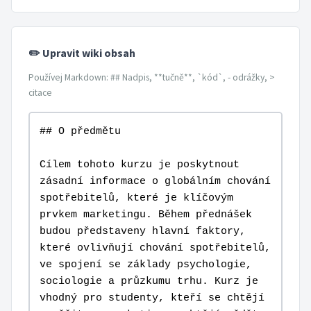
✏️ Upravit wiki obsah
Používej Markdown: ## Nadpis, **tučně**, `kód`, - odrážky, >
citace