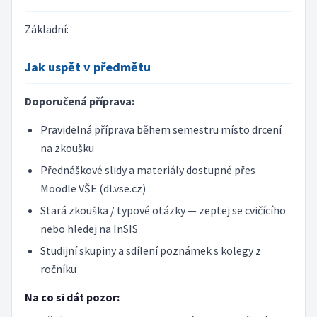
Základní:
Jak uspět v předmětu
Doporučená příprava:
Pravidelná příprava během semestru místo drcení
na zkoušku
Přednáškové slidy a materiály dostupné přes
Moodle VŠE (dl.vse.cz)
Stará zkouška / typové otázky — zeptej se cvičícího
nebo hledej na InSIS
Studijní skupiny a sdílení poznámek s kolegy z
ročníku
Na co si dát pozor: