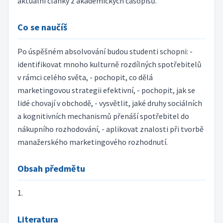
aktuální články z akademických časopisů.
Co se naučíš
Po úspěšném absolvování budou studenti schopni: -
identifikovat mnoho kulturně rozdílných spotřebitelů
v rámci celého světa, - pochopit, co dělá
marketingovou strategii efektivní, - pochopit, jak se
lidé chovají v obchodě, - vysvětlit, jaké druhy sociálních
a kognitivních mechanismů přenáší spotřebitel do
nákupního rozhodování, - aplikovat znalosti při tvorbě
manažerského marketingového rozhodnutí.
Obsah předmětu
1.
Literatura