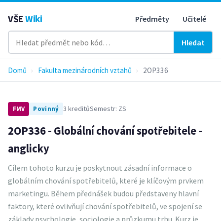
VŠE
Wiki
Předměty
Učitelé
Hledat
Domů
›
Fakulta mezinárodních vztahů
›
2OP336
3 kreditů
Semestr: ZS
FMV
Povinný
2OP336 - Globální chování spotřebitele -
anglicky
Cílem tohoto kurzu je poskytnout zásadní informace o
globálním chování spotřebitelů, které je klíčovým prvkem
marketingu. Během přednášek budou představeny hlavní
faktory, které ovlivňují chování spotřebitelů, ve spojení se
základy psychologie, sociologie a průzkumu trhu. Kurz je