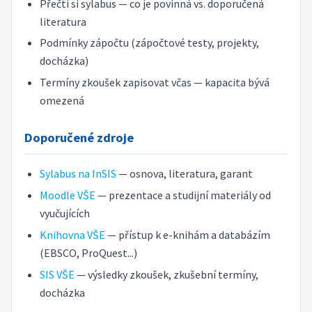
Přečti si sylabus — co je povinná vs. doporučená
literatura
Podmínky zápočtu (zápočtové testy, projekty,
docházka)
Termíny zkoušek zapisovat včas — kapacita bývá
omezená
Doporučené zdroje
Sylabus na InSIS
— osnova, literatura, garant
Moodle VŠE
— prezentace a studijní materiály od
vyučujících
Knihovna VŠE
— přístup k e-knihám a databázím
(EBSCO, ProQuest...)
SIS VŠE
— výsledky zkoušek, zkušební termíny,
docházka