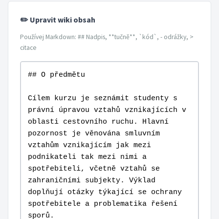
✏️ Upravit wiki obsah
Používej Markdown: ## Nadpis, **tučně**, `kód`, - odrážky, >
citace