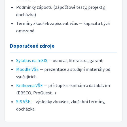
Podmínky zápočtu (zápočtové testy, projekty,
docházka)
Termíny zkoušek zapisovat včas — kapacita bývá
omezená
Doporučené zdroje
Sylabus na InSIS
— osnova, literatura, garant
Moodle VŠE
— prezentace a studijní materiály od
vyučujících
Knihovna VŠE
— přístup k e-knihám a databázím
(EBSCO, ProQuest...)
SIS VŠE
— výsledky zkoušek, zkušební termíny,
docházka