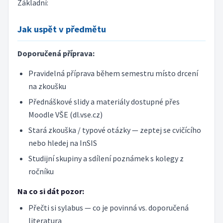
Základní:
Jak uspět v předmětu
Doporučená příprava:
Pravidelná příprava během semestru místo drcení
na zkoušku
Přednáškové slidy a materiály dostupné přes
Moodle VŠE (dl.vse.cz)
Stará zkouška / typové otázky — zeptej se cvičícího
nebo hledej na InSIS
Studijní skupiny a sdílení poznámek s kolegy z
ročníku
Na co si dát pozor:
Přečti si sylabus — co je povinná vs. doporučená
literatura