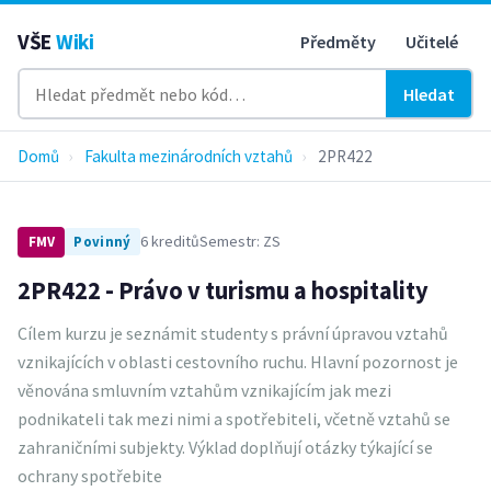
VŠE
Wiki
Předměty
Učitelé
Hledat
Domů
›
Fakulta mezinárodních vztahů
›
2PR422
6 kreditů
Semestr: ZS
FMV
Povinný
2PR422 - Právo v turismu a hospitality
Cílem kurzu je seznámit studenty s právní úpravou vztahů
vznikajících v oblasti cestovního ruchu. Hlavní pozornost je
věnována smluvním vztahům vznikajícím jak mezi
podnikateli tak mezi nimi a spotřebiteli, včetně vztahů se
zahraničními subjekty. Výklad doplňují otázky týkající se
ochrany spotřebite