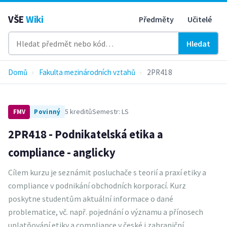
VŠE
Wiki
Předměty
Učitelé
Hledat
Domů
›
Fakulta mezinárodních vztahů
›
2PR418
5 kreditů
Semestr: LS
FMV
Povinný
2PR418 - Podnikatelská etika a
compliance - anglicky
Cílem kurzu je seznámit posluchače s teorií a praxí etiky a
compliance v podnikání obchodních korporací. Kurz
poskytne studentům aktuální informace o dané
problematice, vč. např. pojednání o významu a přínosech
uplatňování etiky a compliance v české i zahraniční