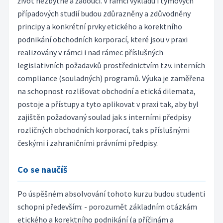
život nezbytné a žádoucí. V rámci výkladu i týmových
případových studií budou zdůrazněny a zdůvodněny
principy a konkrétní prvky etického a korektního
podnikání obchodních korporací, které jsou v praxi
realizovány v rámci i nad rámec příslušných
legislativních požadavků prostřednictvím tzv. interních
compliance (souladných) programů. Výuka je zaměřena
na schopnost rozlišovat obchodní a etická dilemata,
postoje a přístupy a tyto aplikovat v praxi tak, aby byl
zajištěn požadovaný soulad jak s interními předpisy
rozličných obchodních korporací, tak s příslušnými
českými i zahraničními právními předpisy.
Co se naučíš
Po úspěšném absolvování tohoto kurzu budou studenti
schopni především: - porozumět základním otázkám
etického a korektního podnikání (a příčinám a