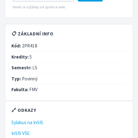
Heslo si vyžádej od správce wiki.
📋 ZÁKLADNÍ INFO
Kód:
2PR418
Kredity:
5
Semestr:
LS
Typ:
Povinný
Fakulta:
FMV
🔗 ODKAZY
Sylabus na InSIS
InSIS VŠE