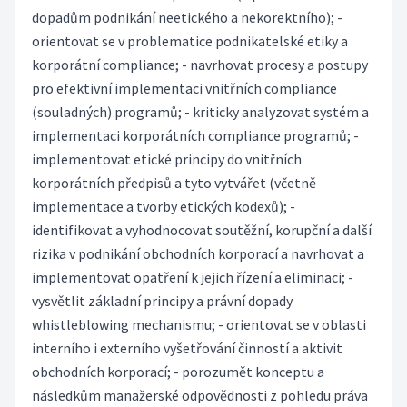
dopadům podnikání neetického a nekorektního); -
orientovat se v problematice podnikatelské etiky a
korporátní compliance; - navrhovat procesy a postupy
pro efektivní implementaci vnitřních compliance
(souladných) programů; - kriticky analyzovat systém a
implementaci korporátních compliance programů; -
implementovat etické principy do vnitřních
korporátních předpisů a tyto vytvářet (včetně
implementace a tvorby etických kodexů); -
identifikovat a vyhodnocovat soutěžní, korupční a další
rizika v podnikání obchodních korporací a navrhovat a
implementovat opatření k jejich řízení a eliminaci; -
vysvětlit základní principy a právní dopady
whistleblowing mechanismu; - orientovat se v oblasti
interního i externího vyšetřování činností a aktivit
obchodních korporací; - porozumět konceptu a
následkům manažerské odpovědnosti z pohledu práva