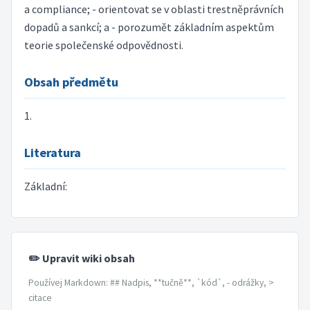
a compliance; - orientovat se v oblasti trestněprávních
dopadů a sankcí; a - porozumět základním aspektům
teorie společenské odpovědnosti.
Obsah předmětu
1.
Literatura
Základní:
✏️ Upravit wiki obsah
Používej Markdown: ## Nadpis, **tučně**, `kód`, - odrážky, >
citace