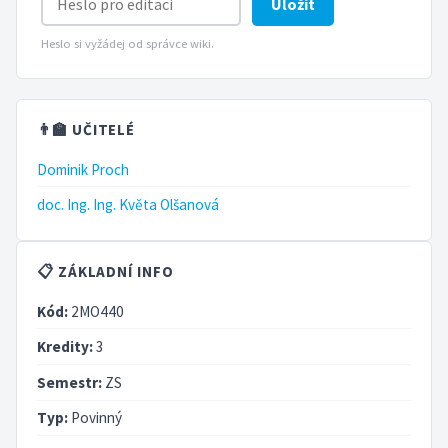
Uložit
Heslo si vyžádej od správce wiki.
👨‍🏫 UČITELÉ
Dominik Proch
doc. Ing. Ing. Květa Olšanová
📋 ZÁKLADNÍ INFO
Kód:
2MO440
Kredity:
3
Semestr:
ZS
Typ:
Povinný