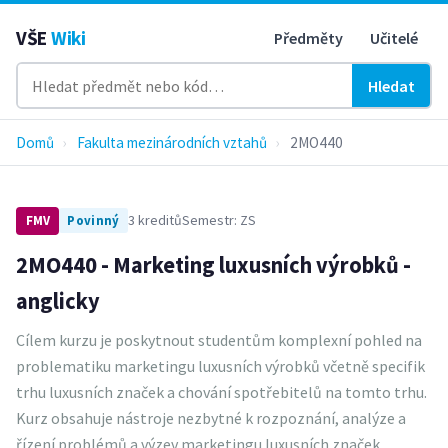
VŠE
Wiki
Předměty
Učitelé
Hledat
Domů
›
Fakulta mezinárodních vztahů
›
2MO440
3 kreditů
Semestr: ZS
FMV
Povinný
2MO440 - Marketing luxusních výrobků -
anglicky
Cílem kurzu je poskytnout studentům komplexní pohled na
problematiku marketingu luxusních výrobků včetně specifik
trhu luxusních značek a chování spotřebitelů na tomto trhu.
Kurz obsahuje nástroje nezbytné k rozpoznání, analýze a
řízení problémů a výzev marketingu luxusních značek.