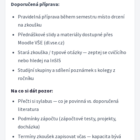
Doporučená příprava:
Pravidelná příprava během semestru místo drcení
na zkoušku
Přednáškové slidy a materiály dostupné přes
Moodle VŠE (dl.vse.cz)
Stará zkouška / typové otázky — zeptej se cvičícího
nebo hledej na InSIS
Studijní skupiny a sdílení poznámek s kolegy z
ročníku
Na co si dát pozor:
Přečti si sylabus — co je povinná vs. doporučená
literatura
Podmínky zápočtu (zápočtové testy, projekty,
docházka)
Termíny zkoušek zapisovat včas — kapacita bývá