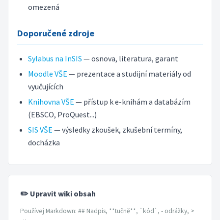
omezená
Doporučené zdroje
Sylabus na InSIS
— osnova, literatura, garant
Moodle VŠE
— prezentace a studijní materiály od
vyučujících
Knihovna VŠE
— přístup k e-knihám a databázím
(EBSCO, ProQuest...)
SIS VŠE
— výsledky zkoušek, zkušební termíny,
docházka
✏️ Upravit wiki obsah
Používej Markdown: ## Nadpis, **tučně**, `kód`, - odrážky, >