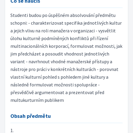
Co se naučíš
Studenti budou po úspěšném absolvování předmětu
schopni: - charakterizovat specifika jednotlivých kultur
a jejich vlivu na roli manažera v organizaci - vysvětlit
úlohu kulturně podmíněných konfliktů při řízení
multinacionálních korporací, formulovat možnosti, jak
jim předcházet a posoudit vhodnost jednotlivých
variant - navrhnout vhodné manažerské přístupy a
nástroje pro práci v konkrétních kulturách - porovnat
vlastní kulturní pohled s pohledem jiné kultury a
následně formulovat možnosti spolupráce -
přesvědčivě argumentovat a prezentovat před
multukurturním publikem
Obsah předmětu
1.