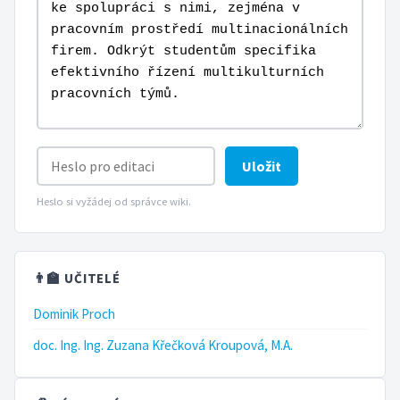
Uložit
Heslo si vyžádej od správce wiki.
👨‍🏫 UČITELÉ
Dominik Proch
doc. Ing. Ing. Zuzana Křečková Kroupová, M.A.