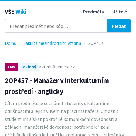
VŠE
Wiki
Předměty
Učitelé
Hledat
Domů
›
Fakulta mezinárodních vztahů
›
2OP457
6 kreditů
Semestr: ZS
FMV
Povinný
2OP457 - Manažer v interkulturním
prostředí - anglicky
Cílem předmětu je seznámit studenty s kulturními
odlišnostmi a jejich vlivem na práci manažera. Umožnit
studentům získat pokročilé komunikační dovednosti a
základní manažerské dovednosti potřebné k řízení
příslušníků jiných kultur či ke spolupráci s nimi, zejména v