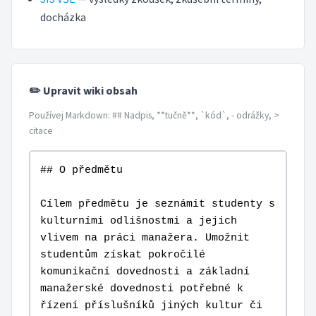
docházka
✏️ Upravit wiki obsah
Používej Markdown: ## Nadpis, **tučně**, `kód`, - odrážky, >
citace