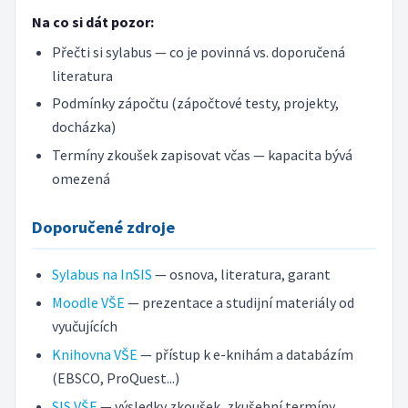
Na co si dát pozor:
Přečti si sylabus — co je povinná vs. doporučená
literatura
Podmínky zápočtu (zápočtové testy, projekty,
docházka)
Termíny zkoušek zapisovat včas — kapacita bývá
omezená
Doporučené zdroje
Sylabus na InSIS
— osnova, literatura, garant
Moodle VŠE
— prezentace a studijní materiály od
vyučujících
Knihovna VŠE
— přístup k e-knihám a databázím
(EBSCO, ProQuest...)
SIS VŠE
— výsledky zkoušek, zkušební termíny,