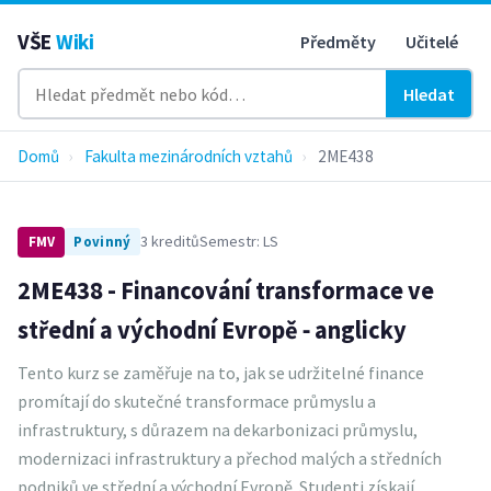
VŠE
Wiki
Předměty
Učitelé
Hledat
Domů
›
Fakulta mezinárodních vztahů
›
2ME438
3 kreditů
Semestr: LS
FMV
Povinný
2ME438 - Financování transformace ve
střední a východní Evropě ‑ anglicky
Tento kurz se zaměřuje na to, jak se udržitelné finance
promítají do skutečné transformace průmyslu a
infrastruktury, s důrazem na dekarbonizaci průmyslu,
modernizaci infrastruktury a přechod malých a středních
podniků ve střední a východní Evropě. Studenti získají