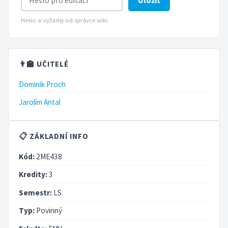
Heslo si vyžádej od správce wiki.
👨‍🏫 UČITELÉ
Dominik Proch
Jarolím Antal
📋 ZÁKLADNÍ INFO
Kód:
2ME438
Kredity:
3
Semestr:
LS
Typ:
Povinný