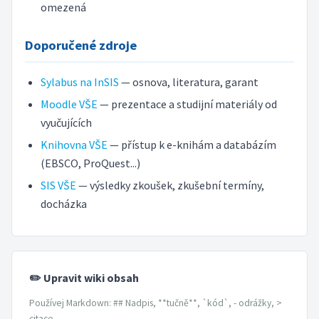
omezená
Doporučené zdroje
Sylabus na InSIS
— osnova, literatura, garant
Moodle VŠE
— prezentace a studijní materiály od
vyučujících
Knihovna VŠE
— přístup k e-knihám a databázím
(EBSCO, ProQuest...)
SIS VŠE
— výsledky zkoušek, zkušební termíny,
docházka
✏️ Upravit wiki obsah
Používej Markdown: ## Nadpis, **tučně**, `kód`, - odrážky, >
citace