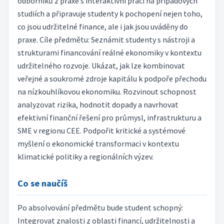
odborníků z praxe s interaktivní prací na případových
studiích a připravuje studenty k pochopení nejen toho,
co jsou udržitelné finance, ale i jak jsou uváděny do
praxe. Cíle předmětu: Seznámit studenty s nástroji a
strukturami financování reálné ekonomiky v kontextu
udržitelného rozvoje. Ukázat, jak lze kombinovat
veřejné a soukromé zdroje kapitálu k podpoře přechodu
na nízkouhlíkovou ekonomiku. Rozvinout schopnost
analyzovat rizika, hodnotit dopady a navrhovat
efektivní finanční řešení pro průmysl, infrastrukturu a
SME v regionu CEE. Podpořit kritické a systémové
myšlení o ekonomické transformaci v kontextu
klimatické politiky a regionálních výzev.
Co se naučíš
Po absolvování předmětu bude student schopný:
Integrovat znalosti z oblasti financí, udržitelnosti a