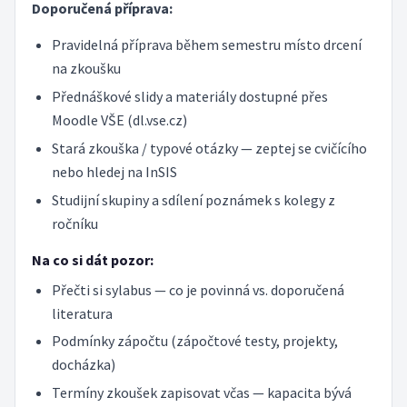
Doporučená příprava:
Pravidelná příprava během semestru místo drcení
na zkoušku
Přednáškové slidy a materiály dostupné přes
Moodle VŠE (dl.vse.cz)
Stará zkouška / typové otázky — zeptej se cvičícího
nebo hledej na InSIS
Studijní skupiny a sdílení poznámek s kolegy z
ročníku
Na co si dát pozor:
Přečti si sylabus — co je povinná vs. doporučená
literatura
Podmínky zápočtu (zápočtové testy, projekty,
docházka)
Termíny zkoušek zapisovat včas — kapacita bývá