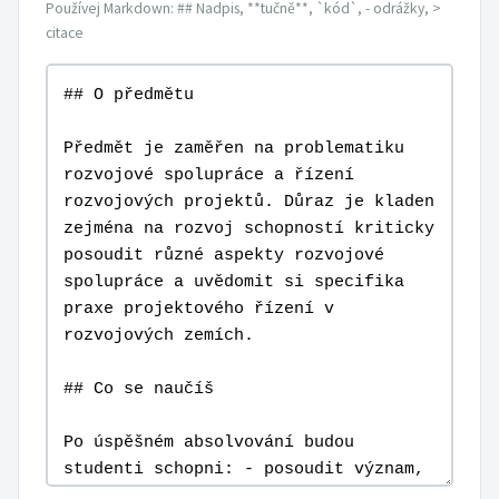
Používej Markdown: ## Nadpis, **tučně**, `kód`, - odrážky, >
citace