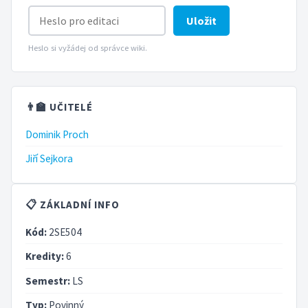
Uložit
Heslo si vyžádej od správce wiki.
👨‍🏫 UČITELÉ
Dominik Proch
Jiří Sejkora
📋 ZÁKLADNÍ INFO
Kód:
2SE504
Kredity:
6
Semestr:
LS
Typ:
Povinný