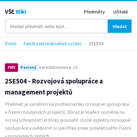
VŠE
Wiki
Předměty
Učitelé
Hledat
Domů
›
Fakulta mezinárodních vztahů
›
2SE504
6 kreditů
Semestr: LS
FMV
Povinný
2SE504 - Rozvojová spolupráce a
management projektů
Předmět je zaměřen na problematiku rozvojové spolupráce
a řízení rozvojových projektů. Důraz je kladen zejména na
rozvoj schopností kriticky posoudit různé aspekty rozvojové
spolupráce a uvědomit si specifika praxe projektového řízení
v rozvojových zemích.