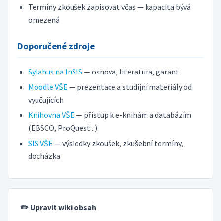
Termíny zkoušek zapisovat včas — kapacita bývá
omezená
Doporučené zdroje
Sylabus na InSIS
— osnova, literatura, garant
Moodle VŠE
— prezentace a studijní materiály od
vyučujících
Knihovna VŠE
— přístup k e-knihám a databázím
(EBSCO, ProQuest...)
SIS VŠE
— výsledky zkoušek, zkušební termíny,
docházka
✏️ Upravit wiki obsah