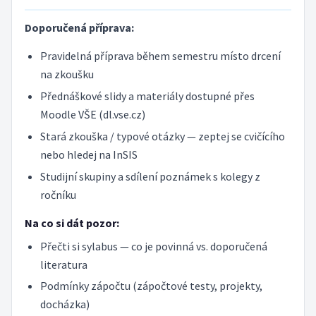
Doporučená příprava:
Pravidelná příprava během semestru místo drcení
na zkoušku
Přednáškové slidy a materiály dostupné přes
Moodle VŠE (dl.vse.cz)
Stará zkouška / typové otázky — zeptej se cvičícího
nebo hledej na InSIS
Studijní skupiny a sdílení poznámek s kolegy z
ročníku
Na co si dát pozor:
Přečti si sylabus — co je povinná vs. doporučená
literatura
Podmínky zápočtu (zápočtové testy, projekty,
docházka)