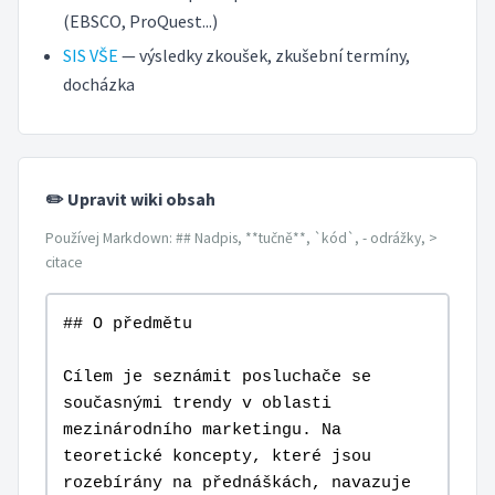
(EBSCO, ProQuest...)
SIS VŠE
— výsledky zkoušek, zkušební termíny,
docházka
✏️ Upravit wiki obsah
Používej Markdown: ## Nadpis, **tučně**, `kód`, - odrážky, >
citace