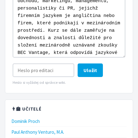
Uložit
Heslo si vyžádej od správce wiki.
👨‍🏫 UČITELÉ
Dominik Proch
Paul Anthony Venturo, M.A.