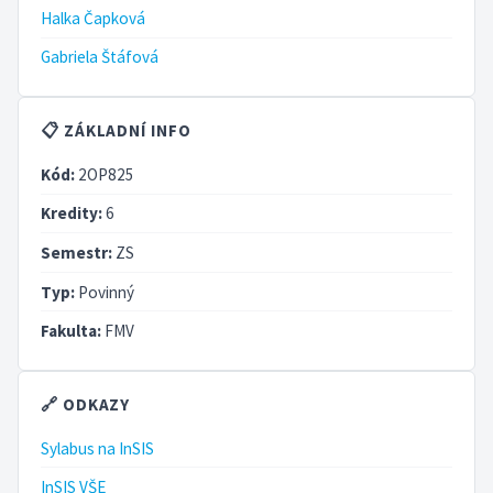
Halka Čapková
Gabriela Štáfová
📋 ZÁKLADNÍ INFO
Kód:
2OP825
Kredity:
6
Semestr:
ZS
Typ:
Povinný
Fakulta:
FMV
🔗 ODKAZY
Sylabus na InSIS
InSIS VŠE