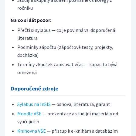
ročníku
Na co si dát pozor:
Přečti si sylabus — co je povinná vs. doporučená
literatura
Podmínky zápočtu (zápočtové testy, projekty,
docházka)
Termíny zkoušek zapisovat včas — kapacita bývá
omezená
Doporučené zdroje
Sylabus na InSIS
— osnova, literatura, garant
Moodle VŠE
— prezentace a studijní materiály od
vyučujících
Knihovna VŠE
— přístup k e-knihám a databázím