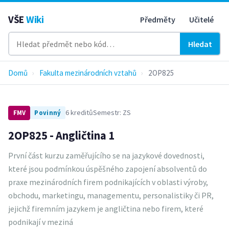
VŠE
Wiki
Předměty
Učitelé
Hledat
Domů
›
Fakulta mezinárodních vztahů
›
2OP825
6 kreditů
Semestr: ZS
FMV
Povinný
2OP825 - Angličtina 1
První část kurzu zaměřujícího se na jazykové dovednosti,
které jsou podmínkou úspěšného zapojení absolventů do
praxe mezinárodních firem podnikajících v oblasti výroby,
obchodu, marketingu, managementu, personalistiky či PR,
jejichž firemním jazykem je angličtina nebo firem, které
podnikají v meziná