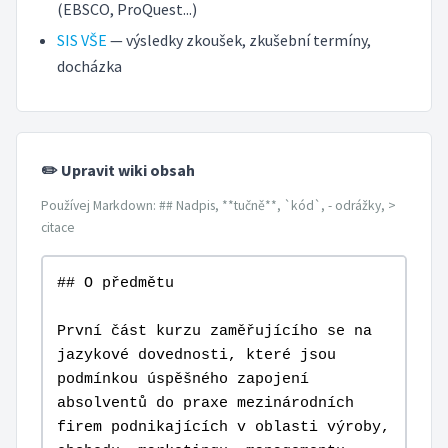
(EBSCO, ProQuest...)
SIS VŠE
— výsledky zkoušek, zkušební termíny,
docházka
✏️ Upravit wiki obsah
Používej Markdown: ## Nadpis, **tučně**, `kód`, - odrážky, >
citace