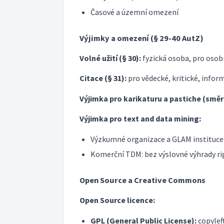
Časové a územní omezení
Výjimky a omezení (§ 29-40 AutZ)
Volné užití (§ 30):
fyzická osoba, pro oso
Citace (§ 31):
pro vědecké, kritické, infor
Výjimka pro karikaturu a pastiche (směr
Výjimka pro text and data mining:
Výzkumné organizace a GLAM instituc
Komerční TDM: bez výslovné výhrady ri
Open Source a Creative Commons
Open Source licence:
GPL (General Public License):
copylef