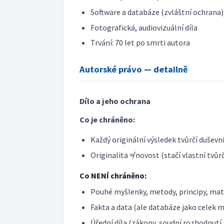
Software a databáze (zvláštní ochrana)
Fotografická, audiovizuální díla
Trvání: 70 let po smrti autora
Autorské právo — detailně
Dílo a jeho ochrana
Co je chráněno:
Každý originální výsledek tvůrčí duševn
Originalita ≠ novost (stačí vlastní tvůrč
Co NENÍ chráněno:
Pouhé myšlenky, metody, principy, ma
Fakta a data (ale databáze jako celek 
Úřední díla (zákony, soudní rozhodnutí