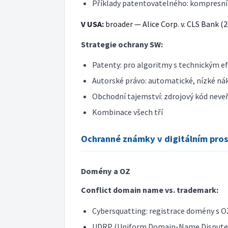
Příklady patentovatelného: kompresní
V USA:
broader — Alice Corp. v. CLS Bank (
Strategie ochrany SW:
Patenty: pro algoritmy s technickým e
Autorské právo: automatické, nízké nákl
Obchodní tajemství: zdrojový kód neve
Kombinace všech tří
Ochranné známky v digitálním pros
Domény a OZ
Conflict domain name vs. trademark:
Cybersquatting: registrace domény s O
UDRP (Uniform Domain-Name Dispute-