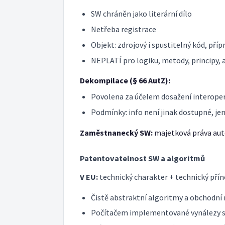
SW chráněn jako literární dílo
Netřeba registrace
Objekt: zdrojový i spustitelný kód, pří
NEPLATÍ pro logiku, metody, principy,
Dekompilace (§ 66 AutZ):
Povolena za účelem dosažení interoper
Podmínky: info není jinak dostupné, jen 
Zaměstnanecký SW:
majetková práva aut
Patentovatelnost SW a algoritmů
V EU:
technický charakter + technický pří
Čistě abstraktní algoritmy a obcho
Počítačem implementované vynálezy 