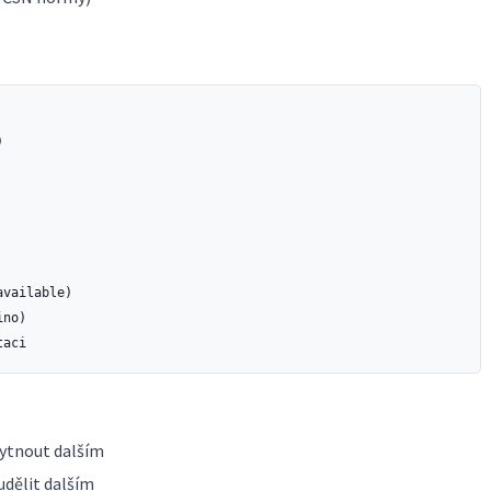


vailable)

no)

kytnout dalším
udělit dalším