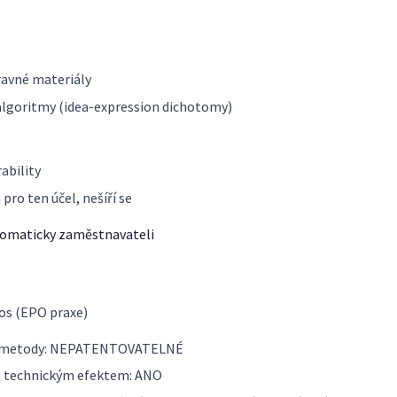
pravné materiály
 algoritmy (idea-expression dichotomy)
ability
pro ten účel, nešíří se
omaticky zaměstnavateli
nos (EPO praxe)
dní metody: NEPATENTOVATELNÉ
s technickým efektem: ANO