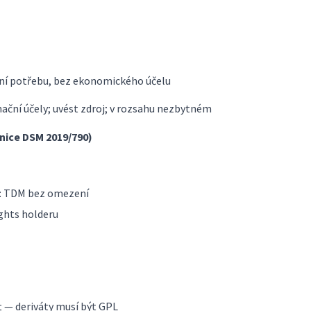
bní potřebu, bez ekonomického účelu
mační účely; uvést zdroj; v rozsahu nezbytném
nice DSM 2019/790)
e: TDM bez omezení
ghts holderu
t — deriváty musí být GPL