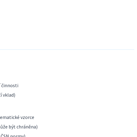
í činnosti
í vklad)
tematické vzorce
může být chráněna)
, ČSN normy)