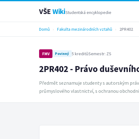
VŠE
Wiki
Studentská encyklopedie
Domů
›
Fakulta mezinárodních vztahů
›
2PR402
5 kreditů
Semestr: ZS
FMV
Povinný
2PR402 - Právo duševního
Předmět seznamuje studenty s autorským právem,
průmyslového vlastnictví, s ochranou obchodního