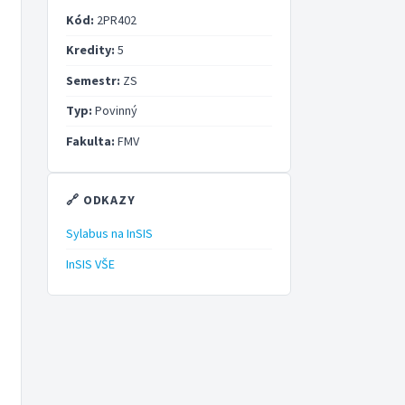
Kód:
2PR402
Kredity:
5
Semestr:
ZS
Typ:
Povinný
Fakulta:
FMV
🔗 ODKAZY
Sylabus na InSIS
InSIS VŠE