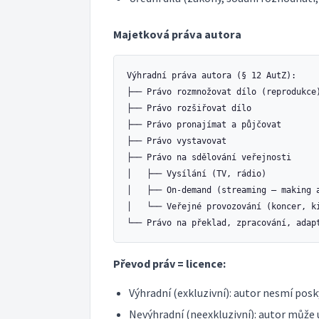
Majetková práva autora
Výhradní práva autora (§ 12 AutZ):

├── Právo rozmnožovat dílo (reprodukce)
├── Právo rozšiřovat dílo

├── Právo pronajímat a půjčovat

├── Právo vystavovat

├── Právo na sdělování veřejnosti

│   ├── Vysílání (TV, rádio)

│   ├── On-demand (streaming — making a
│   └── Veřejné provozování (koncer, ki
Převod práv = licence:
Výhradní (exkluzivní): autor nesmí pos
Nevýhradní (neexkluzivní): autor může 