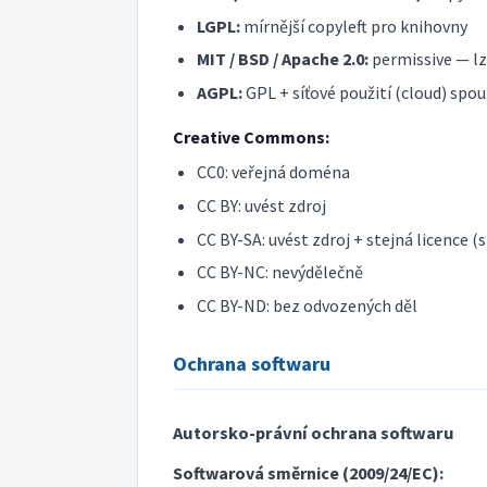
LGPL:
mírnější copyleft pro knihovny
MIT / BSD / Apache 2.0:
permissive — lz
AGPL:
GPL + síťové použití (cloud) spou
Creative Commons:
CC0: veřejná doména
CC BY: uvést zdroj
CC BY-SA: uvést zdroj + stejná licence (s
CC BY-NC: nevýdělečně
CC BY-ND: bez odvozených děl
Ochrana softwaru
Autorsko-právní ochrana softwaru
Softwarová směrnice (2009/24/EC):