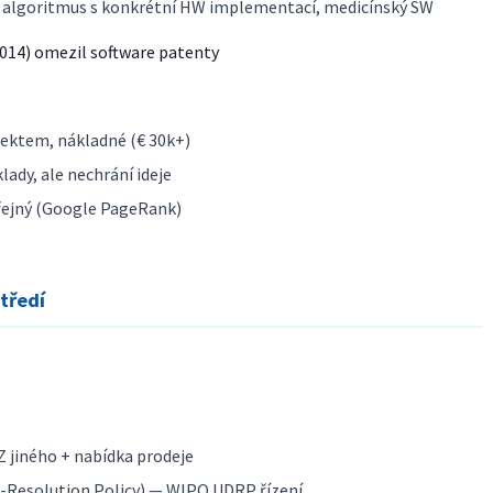
 algoritmus s konkrétní HW implementací, medicínský SW
2014) omezil software patenty
fektem, nákladné (€ 30k+)
ady, ale nechrání ideje
řejný (Google PageRank)
tředí
Z jiného + nabídka prodeje
Resolution Policy) — WIPO UDRP řízení