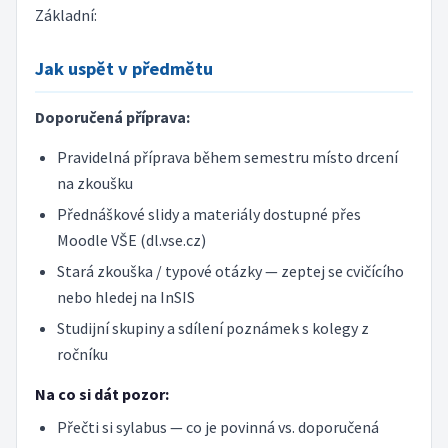
Základní:
Jak uspět v předmětu
Doporučená příprava:
Pravidelná příprava během semestru místo drcení
na zkoušku
Přednáškové slidy a materiály dostupné přes
Moodle VŠE (dl.vse.cz)
Stará zkouška / typové otázky — zeptej se cvičícího
nebo hledej na InSIS
Studijní skupiny a sdílení poznámek s kolegy z
ročníku
Na co si dát pozor:
Přečti si sylabus — co je povinná vs. doporučená