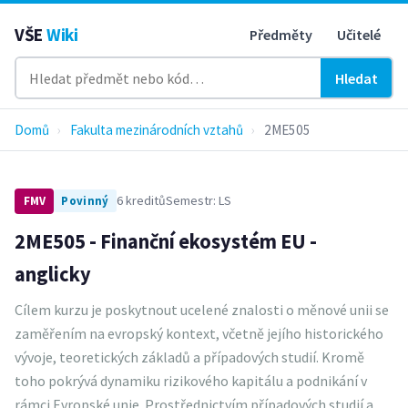
VŠE
Wiki
Předměty
Učitelé
Hledat
Domů
›
Fakulta mezinárodních vztahů
›
2ME505
6 kreditů
Semestr: LS
FMV
Povinný
2ME505 - Finanční ekosystém EU -
anglicky
Cílem kurzu je poskytnout ucelené znalosti o měnové unii se
zaměřením na evropský kontext, včetně jejího historického
vývoje, teoretických základů a případových studií. Kromě
toho pokrývá dynamiku rizikového kapitálu a podnikání v
rámci Evropské unie. Prostřednictvím případových studií a