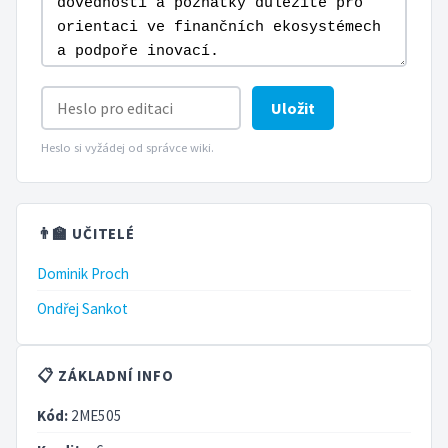
Uložit
Heslo si vyžádej od správce wiki.
👨‍🏫 UČITELÉ
Dominik Proch
Ondřej Sankot
📋 ZÁKLADNÍ INFO
Kód:
2ME505