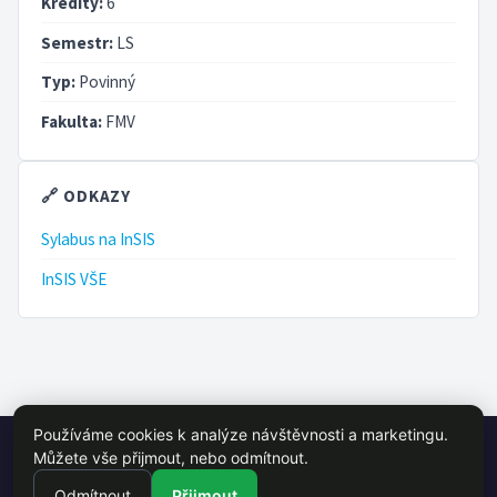
Kredity:
6
Semestr:
LS
Typ:
Povinný
Fakulta:
FMV
🔗 ODKAZY
Sylabus na InSIS
InSIS VŠE
Používáme cookies k analýze návštěvnosti a marketingu.
© 2026 VŠE Wiki - studentský projekt, není oficálně spojen s VŠE
Můžete vše přijmout, nebo odmítnout.
Praha
Odmítnout
Přijmout