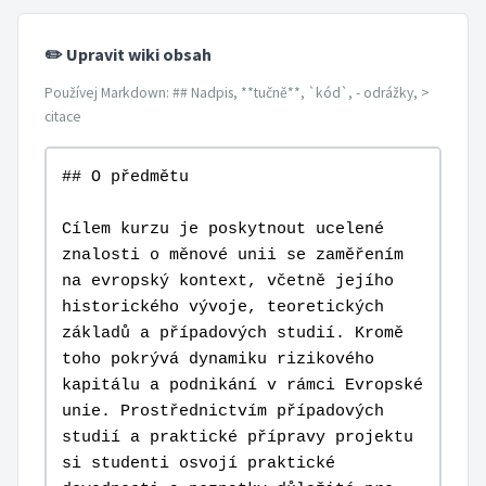
✏️ Upravit wiki obsah
Používej Markdown: ## Nadpis, **tučně**, `kód`, - odrážky, >
citace