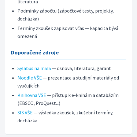
literatura
Podmínky zápočtu (zápočtové testy, projekty,
docházka)
Termíny zkoušek zapisovat včas — kapacita bývá
omezená
Doporučené zdroje
Sylabus na InSIS
— osnova, literatura, garant
Moodle VŠE
— prezentace a studijní materiály od
vyučujících
Knihovna VŠE
— přístup k e-knihám a databázím
(EBSCO, ProQuest...)
SIS VŠE
— výsledky zkoušek, zkušební termíny,
docházka