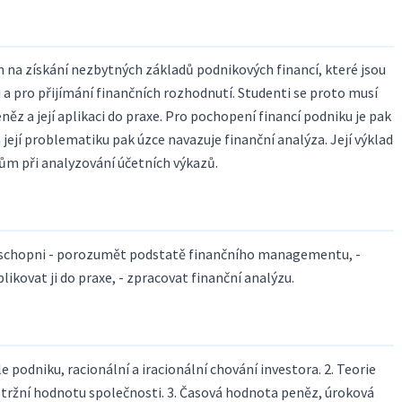
 na získání nezbytných základů podnikových financí, které jsou
 a pro přijímání finančních rozhodnutí. Studenti se proto musí
ěz a její aplikaci do praxe. Pro pochopení financí podniku je pak
její problematiku pak úzce navazuje finanční analýza. Její výklad
ům při analyzování účetních výkazů.
 schopni - porozumět podstatě finančního managementu, -
kovat ji do praxe, - zpracovat finanční analýzu.
podniku, racionální a iracionální chování investora. 2. Teorie
 tržní hodnotu společnosti. 3. Časová hodnota peněz, úroková