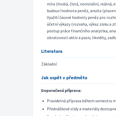
míra (hrubá, čistá, nominální, reálná, ef
budoucí hodnota peněz, anuita (placená
Využití časové hodnoty peněz pro rozhod
účetní výkazy (rozvaha, výkaz zisku a zt
postup práce finančního analytika, ana
obratovosti aktiv a pasiv, likvidity, zad
Literatura
Základní:
Jak uspět v předmětu
Doporučená příprava:
Pravidelná příprava během semestru m
Přednáškové slidy a materiály dostupné