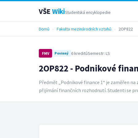
VŠE
Wiki
Studentská encyklopedie
Domů
›
Fakulta mezinárodních vztahů
›
2OP822
6 kreditů
Semestr: LS
FMV
Povinný
2OP822 - Podnikové finan
Předmět „Podnikové finance 1“ je zaměřen na zí
přijímání finančních rozhodnutí. Studenti se pr