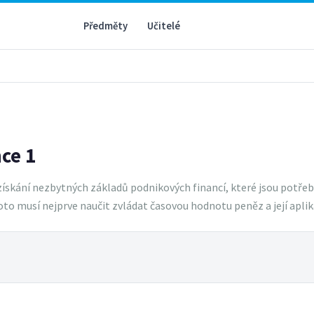
Předměty
Učitelé
ce 1
skání nezbytných základů podnikových financí, které jsou potřeba
oto musí nejprve naučit zvládat časovou hodnotu peněz a její aplik