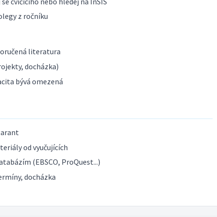
se cvičícího nebo hledej na InSIS
olegy z ročníku
poručená literatura
ojekty, docházka)
acita bývá omezená
garant
eriály od vyučujících
atabázím (EBSCO, ProQuest...)
ermíny, docházka