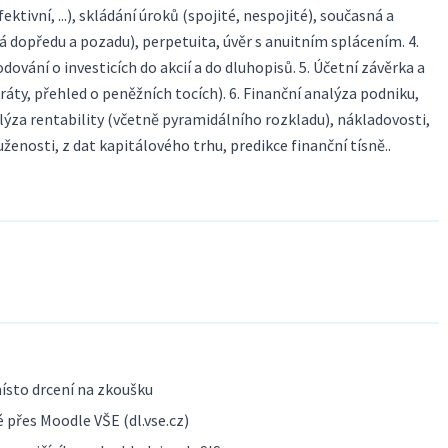
ektivní, ...), skládání úroků (spojité, nespojité), současná a
 dopředu a pozadu), perpetuita, úvěr s anuitním splácením. 4.
ování o investicích do akcií a do dluhopisů. 5. Účetní závěrka a
ráty, přehled o peněžních tocích). 6. Finanční analýza podniku,
lýza rentability (včetně pyramidálního rozkladu), nákladovosti,
luženosti, z dat kapitálového trhu, predikce finanční tísně..
ísto drcení na zkoušku
 přes Moodle VŠE (dl.vse.cz)