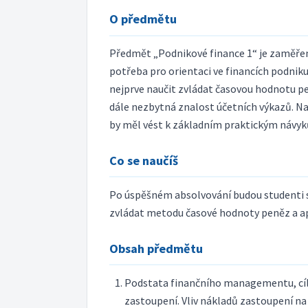
O předmětu
Předmět „Podnikové finance 1“ je zaměřen
potřeba pro orientaci ve financích podniku
nejprve naučit zvládat časovou hodnotu pen
dále nezbytná znalost účetních výkazů. Na 
by měl vést k základním praktickým návyk
Co se naučíš
Po úspěšném absolvování budou studenti
zvládat metodu časové hodnoty peněz a apli
Obsah předmětu
Podstata finančního managementu, cíle 
zastoupení. Vliv nákladů zastoupení na