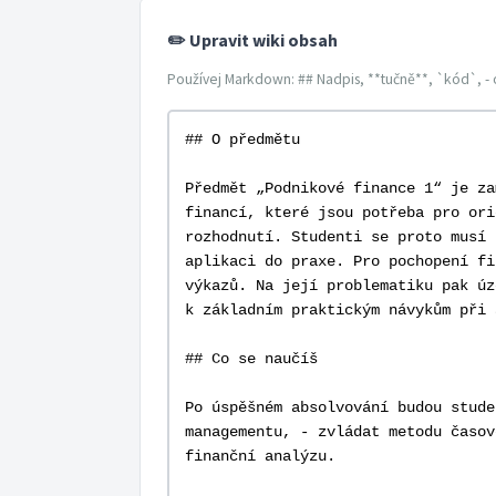
✏️ Upravit wiki obsah
Používej Markdown: ## Nadpis, **tučně**, `kód`, - 