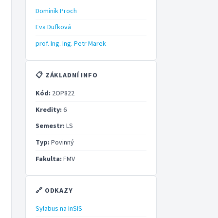
Dominik Proch
Eva Dufková
prof. Ing. Ing. Petr Marek
📋 ZÁKLADNÍ INFO
Kód:
2OP822
Kredity:
6
Semestr:
LS
Typ:
Povinný
Fakulta:
FMV
🔗 ODKAZY
Sylabus na InSIS