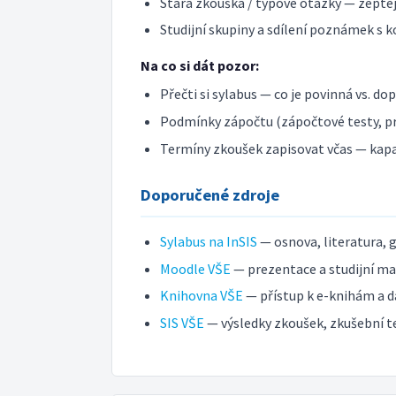
Stará zkouška / typové otázky — zeptej 
Studijní skupiny a sdílení poznámek s k
Na co si dát pozor:
Přečti si sylabus — co je povinná vs. do
Podmínky zápočtu (zápočtové testy, pr
Termíny zkoušek zapisovat včas — kap
Doporučené zdroje
Sylabus na InSIS
— osnova, literatura, 
Moodle VŠE
— prezentace a studijní mat
Knihovna VŠE
— přístup k e-knihám a d
SIS VŠE
— výsledky zkoušek, zkušební t