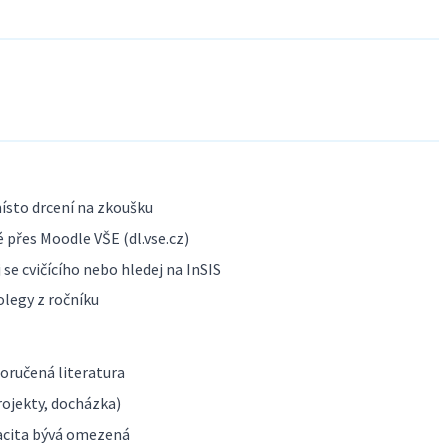
ísto drcení na zkoušku
 přes Moodle VŠE (dl.vse.cz)
se cvičícího nebo hledej na InSIS
olegy z ročníku
poručená literatura
ojekty, docházka)
acita bývá omezená