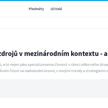
Předměty
Učitelé
 zdrojů v mezinárodním kontextu - a
ojů, a to nejen jako specializovanou činnost v rámci odborného útv
ním řízení na nadnárodní úrovni, s novými trendy a strategiemi v 