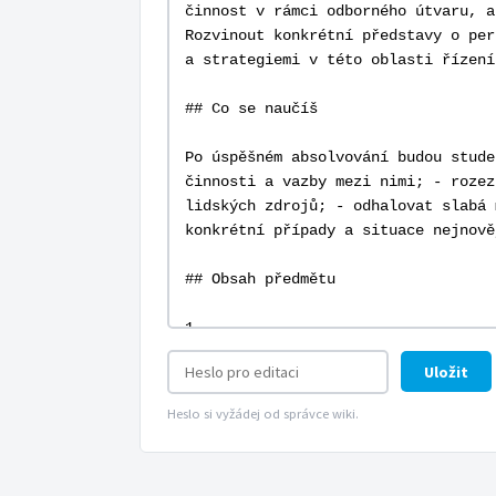
Uložit
Heslo si vyžádej od správce wiki.