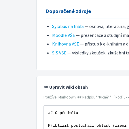
Doporučené zdroje
Sylabus na InSIS
— osnova, literatura, 
Moodle VŠE
— prezentace a studijní mat
Knihovna VŠE
— přístup k e-knihám a d
SIS VŠE
— výsledky zkoušek, zkušební t
✏️ Upravit wiki obsah
Používej Markdown: ## Nadpis, **tučně**, `kód`, - 