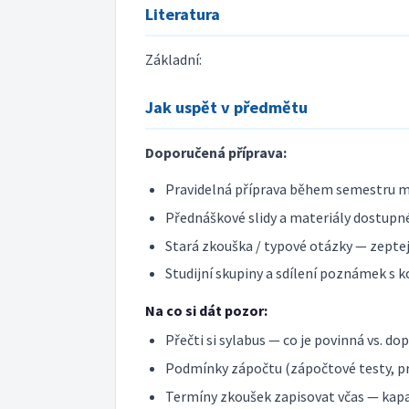
Literatura
Základní:
Jak uspět v předmětu
Doporučená příprava:
Pravidelná příprava během semestru m
Přednáškové slidy a materiály dostupné
Stará zkouška / typové otázky — zeptej 
Studijní skupiny a sdílení poznámek s k
Na co si dát pozor:
Přečti si sylabus — co je povinná vs. do
Podmínky zápočtu (zápočtové testy, pr
Termíny zkoušek zapisovat včas — kap