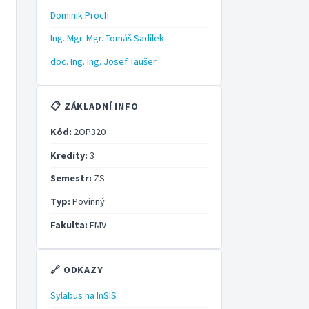
Dominik Proch
Ing. Mgr. Mgr. Tomáš Sadílek
doc. Ing. Ing. Josef Taušer
📋 ZÁKLADNÍ INFO
Kód:
2OP320
Kredity:
3
Semestr:
ZS
Typ:
Povinný
Fakulta:
FMV
🔗 ODKAZY
Sylabus na InSIS