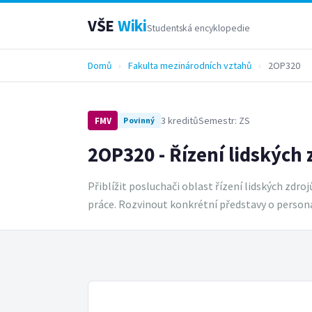
VŠE
Wiki
Studentská encyklopedie
Domů
›
Fakulta mezinárodních vztahů
›
2OP320
3 kreditů
Semestr: ZS
FMV
Povinný
2OP320 - Řízení lidských
Přiblížit posluchači oblast řízení lidských zdr
práce. Rozvinout konkrétní představy o personál