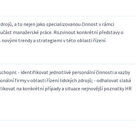
 zdrojů, a to nejen jako specializovanou činnost v rámci
součást manažerské práce. Rozvinout konkrétní představy o
 novými trendy a strategiemi v této oblasti řízení.
hopni: - identifikovat jednotlivé personální činnosti a vazby
nální firmy v oblasti řízení lidských zdrojů; - odhalovat slabá
plikovat na konkrétní případy a situace nejnovější poznatky HR