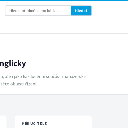
Hledat
nglicky
aru, ale i jako každodenní součást manažerské
této oblasti řízení.
👨‍🏫 UČITELÉ