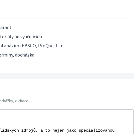
garant
eriály od vyučujících
atabázím (EBSCO, ProQuest...)
ermíny, docházka
odrážky, > citace