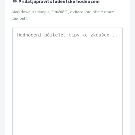
✏️ Přidat/upravit studentské hodnocení
Markdown: ## Nadpis, **tučně**, > citace (pro přímé citace
studentů)