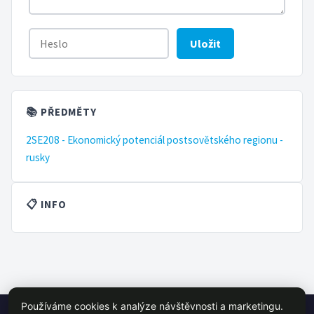
Uložit
📚 PŘEDMĚTY
2SE208 - Ekonomický potenciál postsovětského regionu -
rusky
📋 INFO
Používáme cookies k analýze návštěvnosti a marketingu.