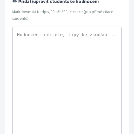
✏️ Přidat/upravit studentské hodnocení
Markdown: ## Nadpis, **tučně**, > citace (pro přímé citace
studentů)