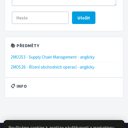
Uložit
📚 PŘEDMĚTY
2MO253 - Supply Chain Management - anglicky
2MO526 - Řízení obchodních operací - anglicky
📋 INFO
Používáme cookies k analýze návštěvnosti a marketingu.