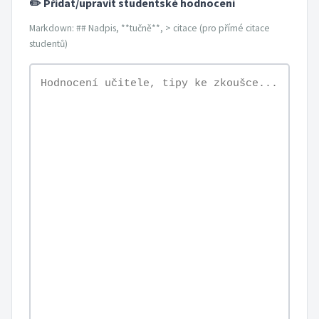
✏️ Přidat/upravit studentské hodnocení
Markdown: ## Nadpis, **tučně**, > citace (pro přímé citace
studentů)