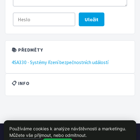
Uložit
📚 PŘEDMĚTY
4SA330 - Systémy řízení bezpečnostních událostí
📋 INFO
Používáme cookies k analýze návštěvnosti a marketingu.
© 2026 VŠE Wiki - studentský projekt, není oficálně spojen s VŠE
Můžete vše přijmout, nebo odmítnout.