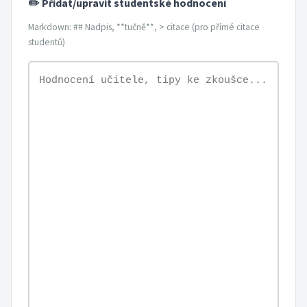
✏️ Přidat/upravit studentské hodnocení
Markdown: ## Nadpis, **tučně**, > citace (pro přímé citace
studentů)