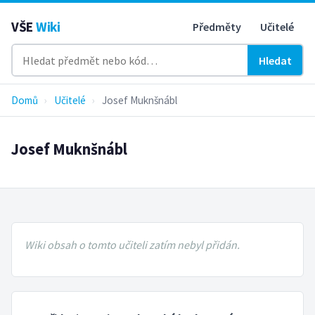
VŠE
Wiki
Předměty
Učitelé
Hledat
Domů
›
Učitelé
›
Josef Muknšnábl
Josef Muknšnábl
Wiki obsah o tomto učiteli zatím nebyl přidán.