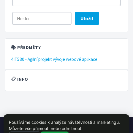
Uložit
📚 PŘEDMĚTY
4IT580 - Agilní projekt vývoje webové aplikace
📋 INFO
Používáme cookies k analýze návštěvnosti a marketingu.
© 2026 VŠE Wiki - studentský projekt, není oficálně spojen s VŠE
Můžete vše přijmout, nebo odmítnout.