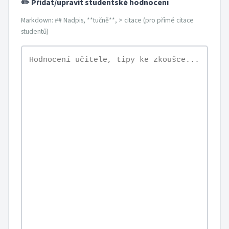
✏️ Přidat/upravit studentské hodnocení
Markdown: ## Nadpis, **tučně**, > citace (pro přímé citace
studentů)