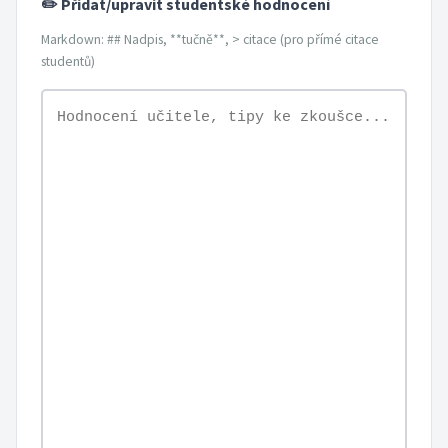
✏️ Přidat/upravit studentské hodnocení
Markdown: ## Nadpis, **tučně**, > citace (pro přímé citace
studentů)