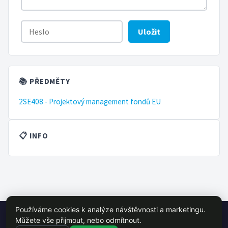
Uložit
📚 PŘEDMĚTY
2SE408 - Projektový management fondů EU
📋 INFO
Používáme cookies k analýze návštěvnosti a marketingu.
© 2026 VŠE Wiki - studentský projekt, není oficálně spojen s VŠE
Můžete vše přijmout, nebo odmítnout.