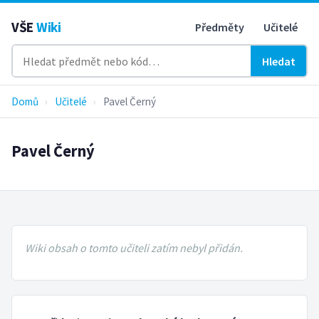
VŠE
Wiki
Předměty
Učitelé
Hledat
Domů
›
Učitelé
›
Pavel Černý
Pavel Černý
Wiki obsah o tomto učiteli zatím nebyl přidán.