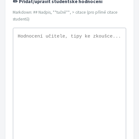
✏️ Přidat/upravit studentské hodnocení
Markdown: ## Nadpis, **tučně**, > citace (pro přímé citace
studentů)