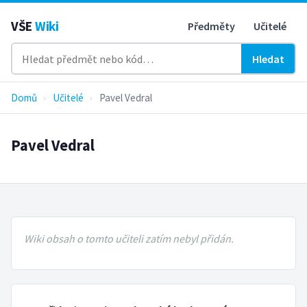
VŠE
Wiki
Předměty
Učitelé
Hledat
Domů
›
Učitelé
›
Pavel Vedral
Pavel Vedral
Wiki obsah o tomto učiteli zatím nebyl přidán.