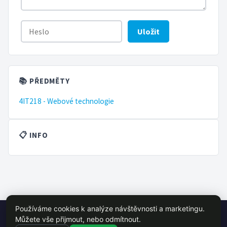
Uložit
📚 PŘEDMĚTY
4IT218 - Webové technologie
📋 INFO
Používáme cookies k analýze návštěvnosti a marketingu.
© 2026 VŠE Wiki - studentský projekt, není oficálně spojen s VŠE
Můžete vše přijmout, nebo odmítnout.