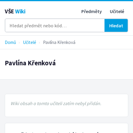
VŠE
Wiki
Předměty
Učitelé
Hledat
Domů
›
Učitelé
›
Pavlína Křenková
Pavlína Křenková
Wiki obsah o tomto učiteli zatím nebyl přidán.