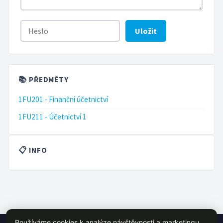
Uložit
📚 PŘEDMĚTY
1FU201 - Finanční účetnictví
1FU211 - Účetnictví 1
📋 INFO
Používáme cookies k analýze návštěvnosti a marketingu.