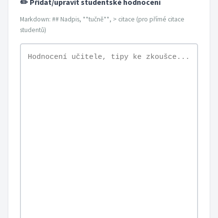
✏️ Přidat/upravit studentské hodnocení
Markdown: ## Nadpis, **tučně**, > citace (pro přímé citace
studentů)