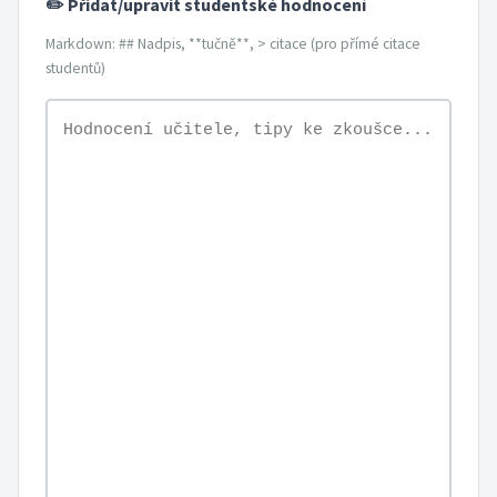
✏️ Přidat/upravit studentské hodnocení
Markdown: ## Nadpis, **tučně**, > citace (pro přímé citace
studentů)