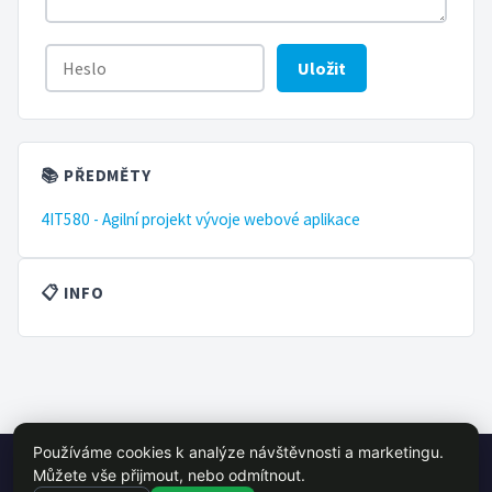
Uložit
📚 PŘEDMĚTY
4IT580 - Agilní projekt vývoje webové aplikace
📋 INFO
Používáme cookies k analýze návštěvnosti a marketingu.
© 2026 VŠE Wiki - studentský projekt, není oficálně spojen s VŠE
Můžete vše přijmout, nebo odmítnout.