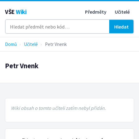
VŠE
Wiki
Předměty
Učitelé
Hledat
Domů
›
Učitelé
›
Petr Vnenk
Petr Vnenk
Wiki obsah o tomto učiteli zatím nebyl přidán.