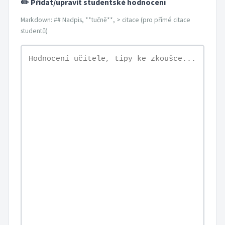
✏️ Přidat/upravit studentské hodnocení
Markdown: ## Nadpis, **tučně**, > citace (pro přímé citace
studentů)