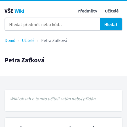
VŠE
Wiki
Předměty
Učitelé
Hledat
Domů
›
Učitelé
›
Petra Zaťková
Petra Zaťková
Wiki obsah o tomto učiteli zatím nebyl přidán.