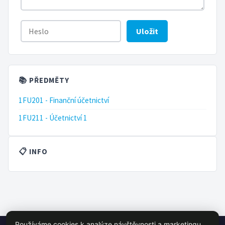
Uložit
📚 PŘEDMĚTY
1FU201 - Finanční účetnictví
1FU211 - Účetnictví 1
📋 INFO
Používáme cookies k analýze návštěvnosti a marketingu.